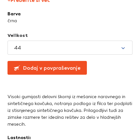
Preberite si več
Te piškotke nastavijo naši oglaševalski partnerji.
Ročne žage, sekire, noži
Partnerska oglaševalska podjetja jih lahko uporabljajo za
Barva
Svinčniki, krede, flumastri
izdelavo profila vaših interesov, ki ga nato uporabijo za
črna
Zidarsko orodje
prikazovanje ustreznih oglasov na drugih spletnih mestih.
Pri delu uporabljajo edinstveno prepoznavanje vašega
Velikost
brskalnika in naprave. Če zavrnete uporabo teh piškotkov,
Železnina in pritrdilna tehnika
ne boste deležni našega ciljnega spletnega oglaševanja.
44
Konzole in nosilci
Kotniki
Kotno in profilno železo
Potrdi moje izbire
Dodaj v povpraševanje
Pritrdilna tehnika
DOVOLI VSE
Spojni elementi
Verige, jeklene vrvi
Vijaki
Visoki gumijasti delovni škornji iz mešanice naravnega in
Žičniki
sintetičnega kavčuka, notranjo podlogo iz filca ter podplati
iz stisnjenega sintetičnega kavčuka. Prilagodljivi tudi za
zimske razmere ter idealna rešitev za delo v hladnejših
mesecih.
Lastnosti: