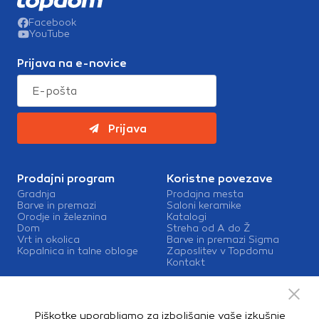
Facebook
YouTube
Prijava na e-novice
Prijava
Prodajni program
Koristne povezave
Gradnja
Prodajna mesta
Barve in premazi
Saloni keramike
Orodje in železnina
Katalogi
Dom
Streha od A do Ž
Vrt in okolica
Barve in premazi Sigma
Kopalnica in talne obloge
Zaposlitev v Topdomu
Kontakt
Storitve
Izris kopalnic
Piškotke uporabljamo za izboljšanje vaše izkušnje
Mešalnice barv