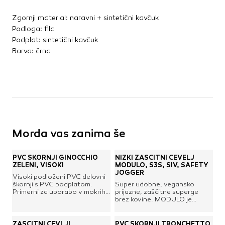
Zgornji material: naravni + sintetični kavčuk
Podloga: filc
Podplat: sintetični kavčuk
Barva: črna
Morda vas zanima še
PVC ŠKORNJI GINOCCHIO
NIZKI ZAŠČITNI ČEVELJ
ZELENI, VISOKI
MODULO, S3S, SIV, SAFETY
JOGGER
Visoki podloženi PVC delovni
škornji s PVC podplatom.
Super udobne, vegansko
Primerni za uporabo v mokrih,
prijazne, zaščitne superge
vlažnih pogojih v
brez kovine. MODULO je
gradbeništvu, kmetijstvu,
najboljša izbira tako za moške
industriji itd.
kot za ženske, ki od svoje
varnostne obutve zahtevajo
ZAŠČITNI ČEVLJI
PVC ŠKORNJI TRONCHETTO