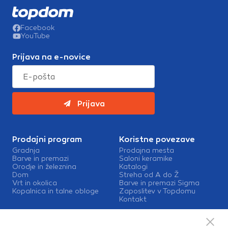
Facebook
YouTube
Prijava na e-novice
Prijava
Prodajni program
Koristne povezave
Gradnja
Prodajna mesta
Barve in premazi
Saloni keramike
Orodje in železnina
Katalogi
Dom
Streha od A do Ž
Vrt in okolica
Barve in premazi Sigma
Kopalnica in talne obloge
Zaposlitev v Topdomu
Kontakt
Storitve