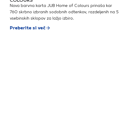
COLOURS
Nova barvna karta JUB Home of Colours prinaša kar
760 skrbno izbranih sodobnih odtenkov, razdeljenih na 5
vsebinskih sklopov za lažjo izbiro.
Preberite si več