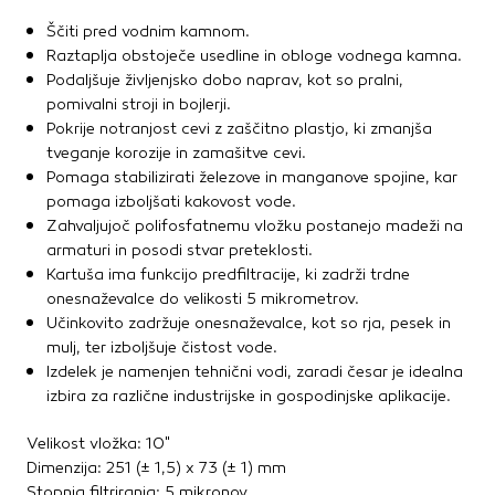
Ščiti pred vodnim kamnom.
Raztaplja obstoječe usedline in obloge vodnega kamna.
Podaljšuje življenjsko dobo naprav, kot so pralni,
pomivalni stroji in bojlerji.
Pokrije notranjost cevi z zaščitno plastjo, ki zmanjša
tveganje korozije in zamašitve cevi.
Pomaga stabilizirati železove in manganove spojine, kar
pomaga izboljšati kakovost vode.
Zahvaljujoč polifosfatnemu vložku postanejo madeži na
armaturi in posodi stvar preteklosti.
Kartuša ima funkcijo predfiltracije, ki zadrži trdne
onesnaževalce do velikosti 5 mikrometrov.
Učinkovito zadržuje onesnaževalce, kot so rja, pesek in
mulj, ter izboljšuje čistost vode.
Izdelek je namenjen tehnični vodi, zaradi česar je idealna
izbira za različne industrijske in gospodinjske aplikacije.
Velikost vložka: 10"
Dimenzija: 251 (± 1,5) x 73 (± 1) mm
Stopnja filtriranja: 5 mikronov