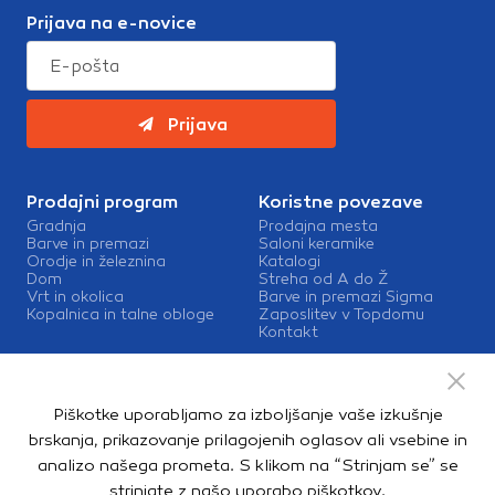
Prijava na e-novice
Prijava
Prodajni program
Koristne povezave
Gradnja
Prodajna mesta
Barve in premazi
Saloni keramike
Orodje in železnina
Katalogi
Dom
Streha od A do Ž
Vrt in okolica
Barve in premazi Sigma
Kopalnica in talne obloge
Zaposlitev v Topdomu
Kontakt
Storitve
Izris kopalnic
Piškotke uporabljamo za izboljšanje vaše izkušnje
Mešalnice barv
Dostava
brskanja, prikazovanje prilagojenih oglasov ali vsebine in
analizo našega prometa. S klikom na “Strinjam se” se
strinjate z našo
uporabo piškotkov
.