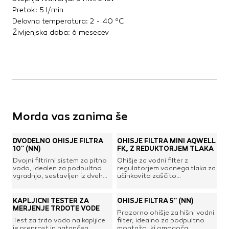
Pretok: 5 l/min
Delovna temperatura: 2 - 40 ºC
Življenjska doba: 6 mesecev
Morda vas zanima še
DVODELNO OHIŠJE FILTRA
OHIŠJE FILTRA MINI AQWELL
10″ (NN)
FK, Z REDUKTORJEM TLAKA
Dvojni filtrirni sistem za pitno
Ohišje za vodni filter z
vodo, idealen za podpultno
regulatorjem vodnega tlaka za
vgradnjo, sestavljen iz dveh
učinkovito zaščito
filter ohišij, ki omogočata 2-
gospodinjskih naprav, kot so
stopenjsko filtriranje in
kotli centralnega ogrevanja,
čiščenje vode z uporabo
bojlerji, pralni stroji, pomivalni
KAPLJIČNI TESTER ZA
OHIŠJE FILTRA 5″ (NN)
vložkov oz. kartuš. Kakovostni
stroji, mehčalci vode itd.
MERJENJE TRDOTE VODE
Prozorno ohišje za hišni vodni
trdni ohišji zmoreta delovanje
Reduktor tlaka znižuje in
Test za trdo vodo na kapljice
filter, idealno za podpultno
pri tlaku do 8 barov in sta
stabilizira tlak vode v
je preprost in natančen
montažo, ki omogoča