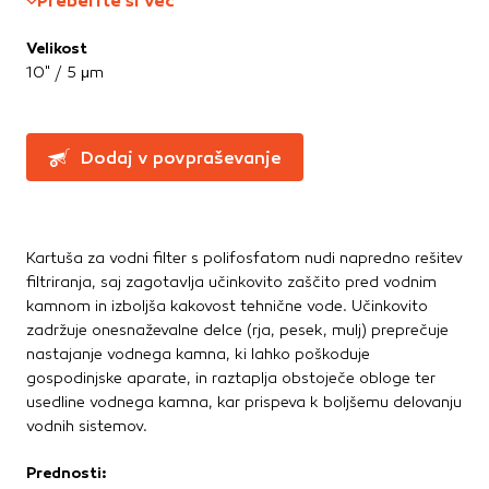
Preberite si več
Te piškotke nastavijo naši oglaševalski partnerji.
Partnerska oglaševalska podjetja jih lahko uporabljajo za
Velikost
izdelavo profila vaših interesov, ki ga nato uporabijo za
10" / 5 μm
prikazovanje ustreznih oglasov na drugih spletnih mestih.
Pri delu uporabljajo edinstveno prepoznavanje vašega
brskalnika in naprave. Če zavrnete uporabo teh piškotkov,
ne boste deležni našega ciljnega spletnega oglaševanja.
Dodaj v povpraševanje
Potrdi moje izbire
Kartuša za vodni filter s polifosfatom nudi napredno rešitev
DOVOLI VSE
filtriranja, saj zagotavlja učinkovito zaščito pred vodnim
kamnom in izboljša kakovost tehnične vode. Učinkovito
zadržuje onesnaževalne delce (rja, pesek, mulj) preprečuje
nastajanje vodnega kamna, ki lahko poškoduje
gospodinjske aparate, in raztaplja obstoječe obloge ter
usedline vodnega kamna, kar prispeva k boljšemu delovanju
vodnih sistemov.
Prednosti: