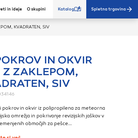
eti in ideje
O skupini
Katalog
Spletna trgovina
EPOM, KVADRATEN, SIV
POKROV IN OKVIR
, Z ZAKLEPOM,
e iz vašega
DRATEN, SIV
s, vaše nastavitve,
ovanji. Te
034146
 zagotovijo bolj
ete. Klikajte
 pokrov in okvir iz polipropilena za meteorna
stavitve. Blokiranje
ijska omrežja in pokrivanje revizijskih jaškov v
toritve.
Več
emenjenih območjih za pešce...
te si več