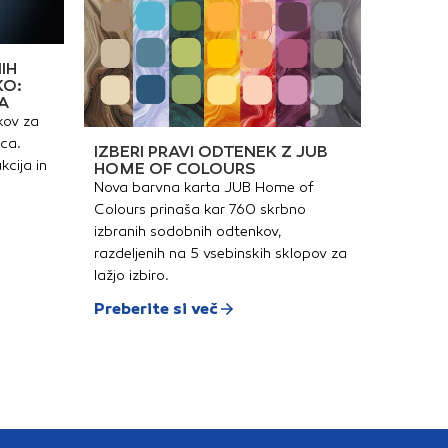
IH
KO:
A
kov za
ica.
IZBERI PRAVI ODTENEK Z JUB
kcija in
HOME OF COLOURS
Nova barvna karta JUB Home of
Colours prinaša kar 760 skrbno
izbranih sodobnih odtenkov,
razdeljenih na 5 vsebinskih sklopov za
lažjo izbiro.
Preberite si več