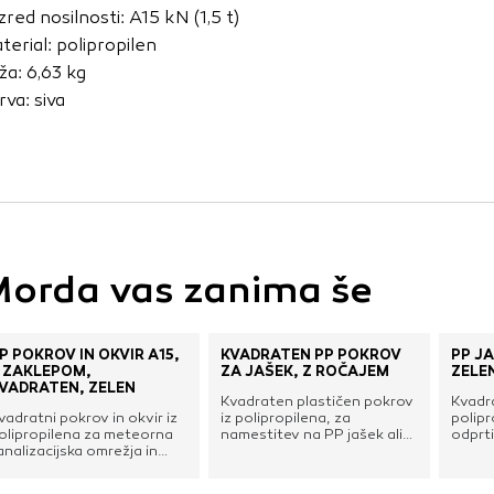
vo profila vaših interesov, ki ga nato uporabijo za prikazova
zred nosilnosti: A15 kN (1,5 t)
estih. Pri delu uporabljajo edinstveno prepoznavanje vašega
terial: polipropilen
e uporabo teh piškotkov, ne boste deležni našega ciljnega
ža: 6,63 kg
rva: siva
e
orda vas zanima še
P POKROV IN OKVIR A15,
KVADRATEN PP POKROV
PP J
 ZAKLEPOM,
ZA JAŠEK, Z ROČAJEM
ZELE
VADRATEN, ZELEN
Kvadraten plastičen pokrov
Kvadra
vadratni pokrov in okvir iz
iz polipropilena, za
polipr
olipropilena za meteorna
namestitev na PP jašek ali
odprti
analizacijska omrežja in
vgradnjo z okvirjem. S
dimenz
okrivanje revizijskih jaškov
sklopljivo dvižno ročico za
napel
 manj obremenjenih
lažje dvigovanje pokrova.
Visok