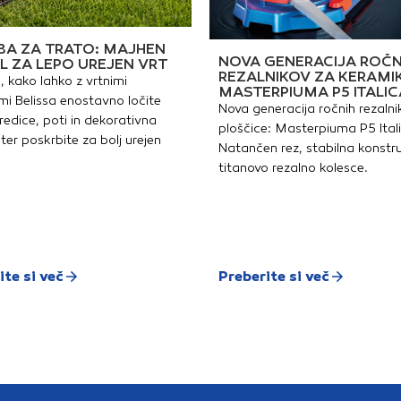
A ZA TRATO: MAJHEN
NOVA GENERACIJA ROČN
L ZA LEPO UREJEN VRT
REZALNIKOV ZA KERAMI
, kako lahko z vrtnimi
MASTERPIUMA P5 ITALIC
i Belissa enostavno ločite
Nova generacija ročnih rezalni
redice, poti in dekorativna
ploščice: Masterpiuma P5 Ital
ter poskrbite za bolj urejen
Natančen rez, stabilna konstru
titanovo rezalno kolesce.
ite si več
Preberite si več