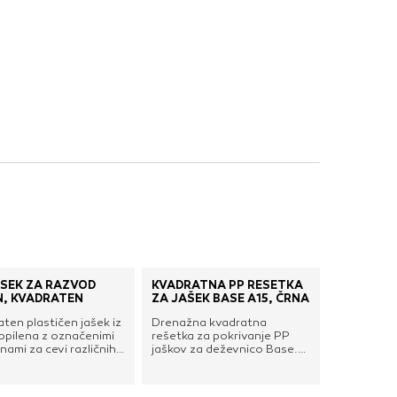
nje ustreznih oglasov
 brskalnika in
 spletnega
DOVOLI VSE
AŠEK ZA RAZVOD
KVADRATNA PP REŠETKA
N, KVADRATEN
ZA JAŠEK BASE A15, ČRNA
ten plastičen jašek iz
Drenažna kvadratna
opilena z označenimi
rešetka za pokrivanje PP
nami za cevi različnih
jaškov za deževnico Base.
ij in razvod cevnih
Izdelana iz posebne
jav na vseh 4 straneh.
plastike, odporne proti
o vremensko odporen.
udarcem in koroziji. Podpira