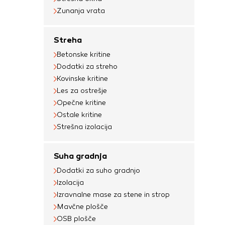
o
Zunanja vrata
k
š
O
P
Streha
z
k
Betonske kritine
s
.
Dodatki za streho
5
Kovinske kritine
7
m
Les za ostrešje
k
p
Opečne kritine
k
Ostale kritine
Strešna izolacija
Suha gradnja
Dodatki za suho gradnjo
Izolacija
Izravnalne mase za stene in strop
Mavčne plošče
OSB plošče