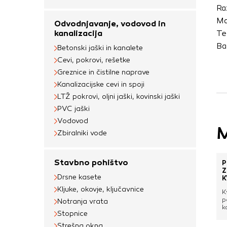
uporabljajo za izdela
Ra
na drugih spletnih m
Ma
Odvodnjavanje, vodovod in
naprave. Če zavrnet
kanalizacija
Te
oglaševanja.
Ba
Betonski jaški in kanalete
Cevi, pokrovi, rešetke
Greznice in čistilne naprave
Potrdi moje izbir
Kanalizacijske cevi in spoji
LTŽ pokrovi, oljni jaški, kovinski jaški
PVC jaški
Vodovod
M
Zbiralniki vode
Stavbno pohištvo
P
Z
Drsne kasete
K
Kljuke, okovje, ključavnice
K
p
Notranja vrata
k
Stopnice
p
v
Strešna okna