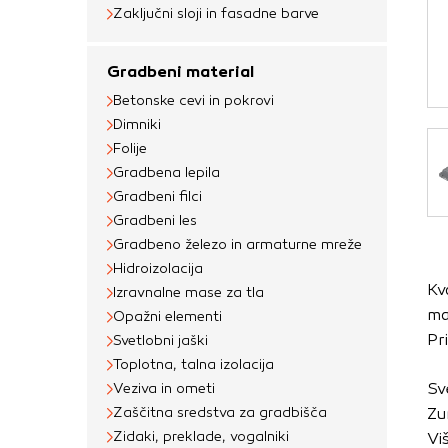
Obvezni piškotki
Zaključni sloji in fasadne barve
Ti piškotki so nujni 
Gradbeni material
Običajno so nastavlje
Betonske cevi in pokrovi
nastavitev zasebnosti
Dimniki
blokira te piškotke 
Folije
delovali.
Gradbena lepila
Gradbeni filci
Piškotki za učinkov
Gradbeni les
S temi piškotki štej
Gradbeno železo in armaturne mreže
delovanja našega spl
Hidroizolacija
Kv
priljubljena, in opaz
Izravnalne mase za tla
ma
Opažni elementi
zbirajo, so združeni
Pr
Svetlobni jaški
obiskali naše spletn
Toplotna, talna izolacija
Piškotki za ciljno 
Sv
Veziva in ometi
Zaščitna sredstva za gradbišča
Zu
Te piškotke nastavijo
Zidaki, preklade, vogalniki
Vi