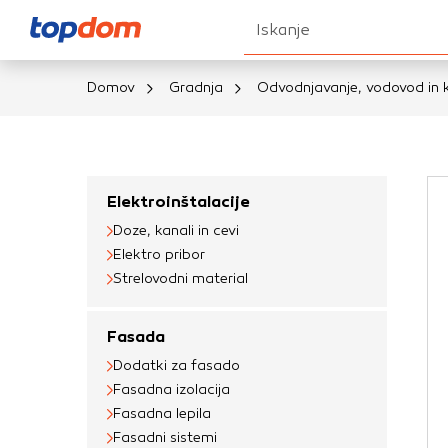
Iskanje
Domov
Gradnja
Odvodnjavanje, vodovod in k
Nastavitve piškot
Vaša zasebnost
Elektroinštalacije
Doze, kanali in cevi
Ko obiščete katero k
Elektro pribor
brskalnika, večinoma 
Strelovodni material
vašo napravo ali pa s
informacije običajno
Fasada
prilagojeno spletno 
Dodatki za fasado
različna imena katego
Fasadna izolacija
določenih vrst piško
Fasadna lepila
informacij
Fasadni sistemi