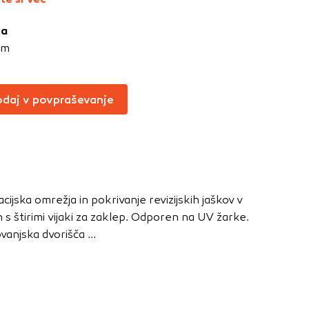
Vedno aktivni
ja
oče izklopiti.
cm
ahtev, na primer
v, da brskalnik
ga mesta ne bodo
daj v povpraševanje
učinkovitost
 in najmanj
ijska omrežja in pokrivanje revizijskih jaškov v
i, ki jih piškotki
s štirimi vijaki za zaklep. Odporen na UV žarke.
eli, kdaj ste
anjska dvorišča ...
a jih lahko