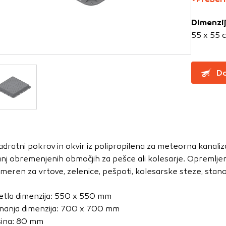
Dimenzi
za delovanje spletnega mesta, zato jih v naših sistemih ni mog
55 x 55 
ni samo kot odziv na vaša dejanja, ki vodijo do storitvenih z
, prijava ali izpolnjevanje obrazcev. Na voljo imate nastavite
ali vas opozori na njih. V tem primeru nekateri deli spletne
Do
itost delovanja
emo obiske in izvor prometa, da lahko merimo in izboljšamo 
etnega mesta. Z njimi prepoznamo, katera mesta so najbolj
adratni pokrov in okvir iz polipropilena za meteorna kanalizac
ujemo, kako se obiskovalci pomikajo po spletnem mestu. Podatk
nj obremenjenih območjih za pešce ali kolesarje. Opremljen 
 in anonimni. Če uporabo teh piškotkov zavrnete, ne bomo ved
imeren za vrtove, zelenice, pešpoti, kolesarske steze, stanov
o mesto.
usmerjenost
etla dimenzija: 550 x 550 mm
nanja dimenzija: 700 x 700 mm
 naši oglaševalski partnerji. Partnerska oglaševalska podjetj
šina: 80 mm