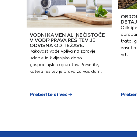
OBROB
DETAJ
Odkrijte
obrobam
VODNI KAMEN ALI NEČISTOČE
V VODI? PRAVA REŠITEV JE
trato, g
ODVISNA OD TEŽAVE.
nasutja 
Kakovost vode vpliva na zdravje,
vrt.
udobje in življenjsko dobo
gospodinjskih aparatov. Preverite,
katera rešitev je prava za vaš dom.
Preberite si več
Preber