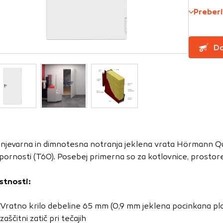
Preberi
za delovanje spletnega mesta, zato jih v naših sistemih ni mog
ni samo kot odziv na vaša dejanja, ki vodijo do storitvenih z
Do
, prijava ali izpolnjevanje obrazcev. Na voljo imate nastavite
ali vas opozori na njih. V tem primeru nekateri deli spletne
itost delovanja
emo obiske in izvor prometa, da lahko merimo in izboljšamo 
etnega mesta. Z njimi prepoznamo, katera mesta so najbolj
njevarna in dimnotesna notranja jeklena vrata Hörmann Qu
ujemo, kako se obiskovalci pomikajo po spletnem mestu. Podatk
pornosti (T60). Posebej primerna so za kotlovnice, prostore
 in anonimni. Če uporabo teh piškotkov zavrnete, ne bomo ved
o mesto.
stnosti:
usmerjenost
Vratno krilo debeline 65 mm (0,9 mm jeklena pocinkana ploče
 naši oglaševalski partnerji. Partnerska oglaševalska podjetj
zaščitni zatič pri tečajih