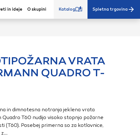
eti in ideje
O skupini
Katalog
Spletna trgovina
TIPOŽARNA VRATA
RMANN QUADRO T-
e iz vašega
s, vaše nastavitve,
ovanji. Te
 zagotovijo bolj
ete. Klikajte
na in dimnotesna notranja jeklena vrata
stavitve. Blokiranje
Quadro T60 nudijo visoko stopnjo požarne
toritve.
Več
ti (T60). Posebej primerna so za kotlovnice,
z...