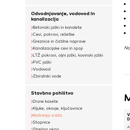
uporabljajo za izdela
na drugih spletnih m
Odvodnjavanje, vodovod in
naprave. Če zavrnet
kanalizacija
oglaševanja.
Betonski jaški in kanalete
Cevi, pokrovi, rešetke
Greznice in čistilne naprave
Potrdi moje izbir
Na
Kanalizacijske cevi in spoji
LTŽ pokrovi, oljni jaški, kovinski jaški
PVC jaški
Vodovod
Zbiralniki vode
Stavbno pohištvo
M
Drsne kasete
Kljuke, okovje, ključavnice
V
Notranja vrata
D
Stopnice
A
Strešna okna