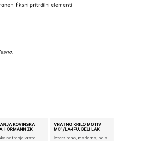
nje ustreznih oglasov
aneh, fiksni pritrdilni elementi
 brskalnika in
 spletnega
DOVOLI VSE
desno.
ANJA KOVINSKA
VRATNO KRILO MOTIV
A HÖRMANN ZK
M01/LA-IFU, BELI LAK
ska notranja vrata
Intarzirano, moderno, belo