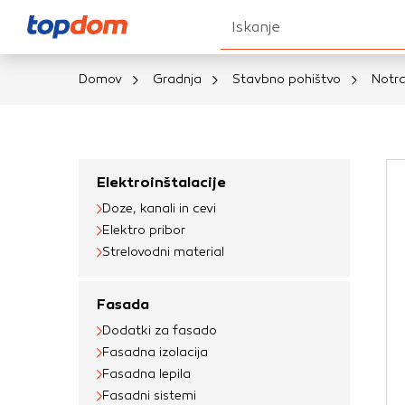
Iskanje
Domov
Gradnja
Stavbno pohištvo
Notra
Nastavitve piškot
Vaša zasebnost
Elektroinštalacije
Doze, kanali in cevi
Ko obiščete katero k
Elektro pribor
brskalnika, večinoma 
Strelovodni material
vašo napravo ali pa s
informacije običajno
Fasada
prilagojeno spletno 
Dodatki za fasado
različna imena katego
Fasadna izolacija
določenih vrst piško
Fasadna lepila
informacij
Fasadni sistemi