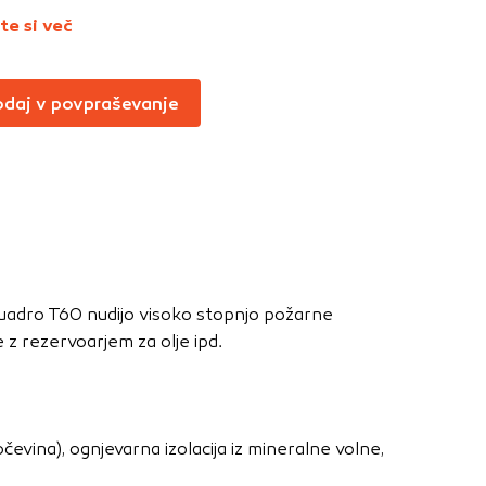
Vedno aktivni
te si več
oče izklopiti.
ahtev, na primer
daj v povpraševanje
v, da brskalnik
ga mesta ne bodo
učinkovitost
 in najmanj
adro T60 nudijo visoko stopnjo požarne
i, ki jih piškotki
 z rezervoarjem za olje ipd.
eli, kdaj ste
vina), ognjevarna izolacija iz mineralne volne,
a jih lahko