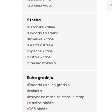
I
l
Zunanja vrata
i
t
k
Streha
p
o
Betonske kritine
p
o
Dodatki za streho
p
n
Kovinske kritine
č
Les za ostrešje
p
v
Opečne kritine
v
Ostale kritine
6
m
Strešna izolacija
d
d
Suha gradnja
Dodatki za suho gradnjo
Izolacija
Izravnalne mase za stene in strop
Mavčne plošče
OSB plošče