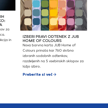
IH
KO:
A
kov za
ica.
IZBERI PRAVI ODTENEK Z JUB
kcija in
HOME OF COLOURS
Nova barvna karta JUB Home of
Colours prinaša kar 760 skrbno
izbranih sodobnih odtenkov,
razdeljenih na 5 vsebinskih sklopov za
lažjo izbiro.
Preberite si več