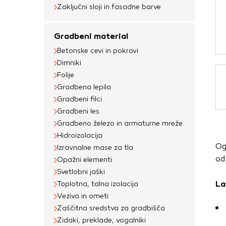
Obvezni piškotki
Zaključni sloji in fasadne barve
Ti piškotki so nujni 
Gradbeni material
Običajno so nastavlje
Betonske cevi in pokrovi
nastavitev zasebnosti
Dimniki
blokira te piškotke 
Folije
delovali.
Gradbena lepila
Gradbeni filci
Piškotki za učinkov
Gradbeni les
S temi piškotki štej
Gradbeno železo in armaturne mreže
delovanja našega spl
Hidroizolacija
Og
priljubljena, in opaz
Izravnalne mase za tla
od
Opažni elementi
zbirajo, so združeni
Svetlobni jaški
obiskali naše spletn
La
Toplotna, talna izolacija
Piškotki za ciljno 
Veziva in ometi
Zaščitna sredstva za gradbišča
Te piškotke nastavijo
Zidaki, preklade, vogalniki