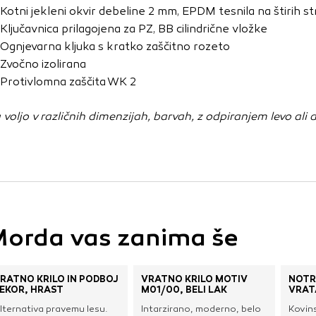
vo profila vaših interesov, ki ga nato uporabijo za prikazova
Kotni jekleni okvir debeline 2 mm, EPDM tesnila na štirih str
estih. Pri delu uporabljajo edinstveno prepoznavanje vašega
Ključavnica prilagojena za PZ, BB cilindrične vložke
e uporabo teh piškotkov, ne boste deležni našega ciljnega
Ognjevarna kljuka s kratko zaščitno rozeto
Zvočno izolirana
Protivlomna zaščita WK 2
e
 voljo v različnih dimenzijah, barvah, z odpiranjem levo ali 
orda vas zanima še
RATNO KRILO IN PODBOJ
VRATNO KRILO MOTIV
NOTR
EKOR, HRAST
M01/00, BELI LAK
VRAT
lternativa pravemu lesu.
Intarzirano, moderno, belo
Kovin