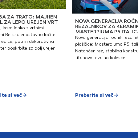
A ZA TRATO: MAJHEN
NOVA GENERACIJA ROČN
L ZA LEPO UREJEN VRT
REZALNIKOV ZA KERAMI
, kako lahko z vrtnimi
MASTERPIUMA P5 ITALIC
i Belissa enostavno ločite
Nova generacija ročnih rezalni
redice, poti in dekorativna
ploščice: Masterpiuma P5 Ital
ter poskrbite za bolj urejen
Natančen rez, stabilna konstru
titanovo rezalno kolesce.
ite si več
Preberite si več