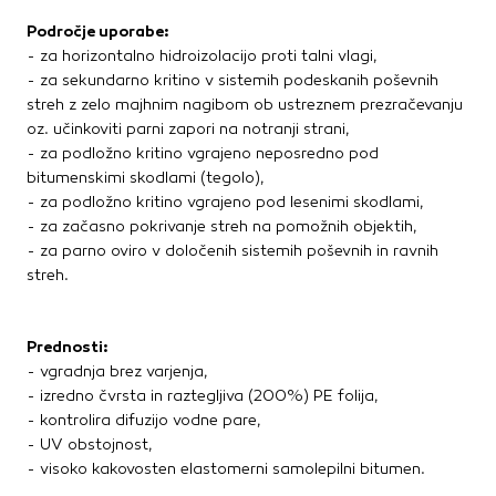
Kovinske kritine
Področje uporabe:
Les za ostrešje
- za horizontalno hidroizolacijo proti talni vlagi,
Opečne kritine
- za sekundarno kritino v sistemih podeskanih poševnih
Ostale kritine
streh z zelo majhnim nagibom ob ustreznem prezračevanju
oz. učinkoviti parni zapori na notranji strani,
Strešna izolacija
- za podložno kritino vgrajeno neposredno pod
bitumenskimi skodlami (tegolo),
Suha gradnja
- za podložno kritino vgrajeno pod lesenimi skodlami,
Dodatki za suho gradnjo
- za začasno pokrivanje streh na pomožnih objektih,
- za parno oviro v določenih sistemih poševnih in ravnih
Izolacija
streh.
Izravnalne mase za stene in strop
Mavčne plošče
OSB plošče
Prednosti:
Ostale plošče za suho gradnjo
- vgradnja brez varjenja,
Profili in kotniki
- izredno čvrsta in raztegljiva (200%) PE folija,
Revizijska vrata
- kontrolira difuzijo vodne pare,
Spuščeni stropovi
- UV obstojnost,
- visoko kakovosten elastomerni samolepilni bitumen.