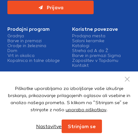
Prijava
Prodajni program
Koristne povezave
Gradnja
Prodajna mesta
Barve in premazi
Saloni keramike
Orodje in železnina
Katalogi
Dom
Streha od A do Ž
Vrt in okolica
Barve in premazi Sigma
Kopalnica in talne obloge
Zaposlitev v Topdomu
Kontakt
Storitve
Izris kopalnic
Piškotke uporabljamo za izboljšanje vaše izkušnje
Mešalnice barv
Dostava
brskanja, prikazovanje prilagojenih oglasov ali vsebine in
analizo našega prometa. S klikom na “Strinjam se” se
strinjate z našo
uporabo piškotkov
.
Copyright © 2026. Topdom d.o.o. Vse pravice pridržane.
Pravno obvestilo
Notranja prijava
Zasebnost in piškotki
Nastavitve
Strinjam se