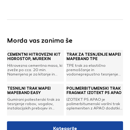
Morda vas zanima še
CEMENTNI HITROVEZNI KIT
TRAK ZA TESNJENJE MAPEI
HIDROSTOP, MUREXIN
MAPEBAND TPE
Hitrovezna cementna masa, ki
TPE trak za elastično
zveže po cca. 20 min.
premoščanje in
Namenjena je za kitanje in
vodoneprepustno tesnjenje
popravila na betonskih
dilatacijskih reg, delovnih
površinah - razpok in
stikov ter delujočih razpok.
segregacijskih gnezd, ter za
TESNILNI TRAK MAPEI
POLIMERBITUMENSKI TRAK
izvedbo polkrožnih spojev
MAPEBAND EASY
FRAGMAT IZOTEKT P5 APAO
vodoravnih in navpičnih
Gumirani poliesterski trak za
IZOTEKT P5 APAO je
površin (zaokrožnic oz.
tesnjenje robov, vogalov,
polimerbitumenski varilni trak
holkel). Masa je skladna z
instalacijskih prebojev in
oplemeniten z APAO dodatki.
zahtevami standarda EN 1504
dilatacijskih reg. Mapeband se
Armiran s poliesterskim filcem.
- 3.Prednosti:Hitro vezanje -
uporablja na notranjih in
Zgoraj in spodaj zaščiten z
cca. 20 min.Hitro razvija
zunanjih površinah podlag za:•
lahko taljivo folijo. Raztezek
trdnostiVeže tudi pod vodoNe
tesnjenje med stenskimi in
pred pretrgom ≥ 35%.
vsebuje kloridov
Kategorije