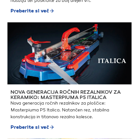
nasutja ter poskrbite za bolj urejen vrt.
Preberite si več
NOVA GENERACIJA ROČNIH REZALNIKOV ZA
KERAMIKO: MASTERPIUMA P5 ITALICA
Nova generacija ročnih rezalnikov za ploščice:
Masterpiuma P5 Italica. Natančen rez, stabilna
konstrukcija in titanovo rezalno kolesce.
Preberite si več