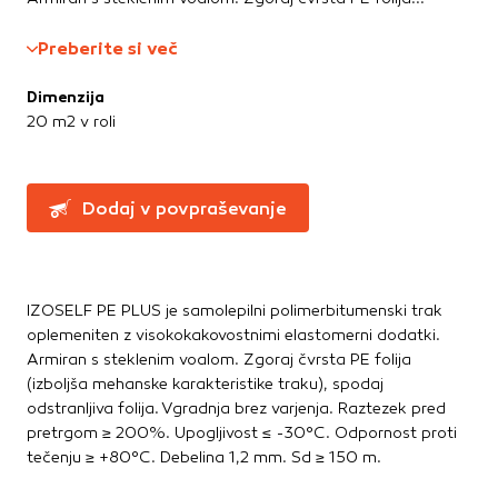
Greznice in čistilne naprave
Te piškotke nastavijo naši oglaševalski partnerji.
Partnerska oglaševalska podjetja jih lahko uporabljajo za
Kanalizacijske cevi in spoji
Preberite si več
izdelavo profila vaših interesov, ki ga nato uporabijo za
LTŽ pokrovi, oljni jaški, kovinski jaški
prikazovanje ustreznih oglasov na drugih spletnih mestih.
PVC jaški
Dimenzija
Pri delu uporabljajo edinstveno prepoznavanje vašega
Vodovod
20 m2 v roli
brskalnika in naprave. Če zavrnete uporabo teh piškotkov,
Zbiralniki vode
ne boste deležni našega ciljnega spletnega oglaševanja.
Stavbno pohištvo
Dodaj v povpraševanje
Potrdi moje izbire
Drsne kasete
Kljuke, okovje, ključavnice
DOVOLI VSE
Notranja vrata
IZOSELF PE PLUS je samolepilni polimerbitumenski trak
Stopnice
oplemeniten z visokokakovostnimi elastomerni dodatki.
Strešna okna
Armiran s steklenim voalom. Zgoraj čvrsta PE folija
Zunanja vrata
(izboljša mehanske karakteristike traku), spodaj
odstranljiva folija. Vgradnja brez varjenja. Raztezek pred
pretrgom ≥ 200%. Upogljivost ≤ -30°C. Odpornost proti
Streha
tečenju ≥ +80°C. Debelina 1,2 mm. Sd ≥ 150 m.
Betonske kritine
Dodatki za streho