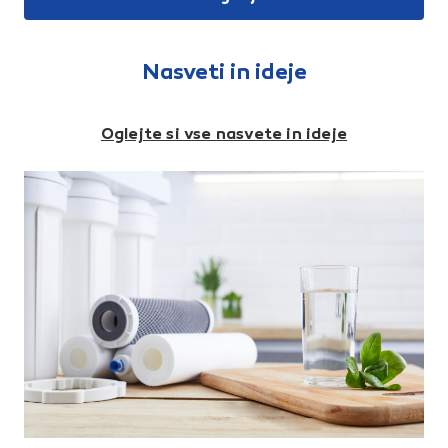
stensko talnimi regami vseh
Upogljivost ≤ -25°C.
vrst konvencionalnih podlag,
Odpornost proti tečenju ≥
ki so obdelane z Mapegum-
+140°C. Debelina 4,5 mm.
om WPS in/ali Mapelastic-
Področje uporabe:- za
om,• prilagodljivo fleksibilno
enoslojne ali dvoslojne
Nasveti in ideje
tesnjenje dilatacijskih reg na
hidroizolacije proti talni vlagi,-
balkonih in terasah, ki so
za dvoslojne hidroizolacije
obdelani z Mapelastic-om,•
proti talni vodi (hidrostatični
tesnjenje instalacijskih
tlak),- za dvoslojne
Oglejte si vse nasvete in ideje
priključkov in odtokov v
hidroizolacije ravnih streh pod
kopalnicah, tuš kabinah in
obtežbo,- za dvoslojne
kuhinjah v kombinaciji z
hidroizolacije pohodnih teras
Mapegum-om WPS ali
in balkonov (pod pohodno
Mapelastic-om,• tesnjenje
konstrukcijo ali tlakom),- za
dilatacijskih reg med
prvi sloj v dvoslojnih
prefabriciranimi elementi.
hidroizolacijah ravnih streh
brez obtežbe (pod trakom s
škriljevim posipom).
Prednosti:- z APAO polimeri
modificiran bitumen,- visok
delež bitumna,- armatura
omogoča raztezke do 35%,-
izjemno fleksibilen pri nizkih
temperaturah,- izjemno
odporen na povišano
temperaturo in staranje,-
enostaven za vgradnjo s
plamenskim gorilnikom.