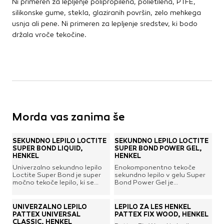
Ni primeren za lepljenje polipropilena, polietilena, PTFE,
silikonske gume, stekla, glaziranih površin, zelo mehkega
usnja ali pene. Ni primeren za lepljenje sredstev, ki bodo
držala vroče tekočine.
Morda vas zanima še
SEKUNDNO LEPILO LOCTITE
SEKUNDNO LEPILO LOCTITE
SUPER BOND LIQUID,
SUPER BOND POWER GEL,
HENKEL
HENKEL
Univerzalno sekundno lepilo
Enokomponentno tekoče
Loctite Super Bond je super
sekundno lepilo v gelu Super
močno tekoče lepilo, ki se
Bond Power Gel je
uporablja za lepljenje
najmočnejše lepilo za lepljenje
najrazličnejših materialov, kot
materialov kot so plastika,
so porcelan, steklo, plastika,
guma, kovina, les, keramika,
UNIVERZALNO LEPILO
LEPILO ZA LES HENKEL
guma, kovina, les, keramika,
usnja, tkanina, karton in papir.
PATTEX UNIVERSAL
PATTEX FIX WOOD, HENKEL
usnje, tkanina, karton in papir.
Odlikuje se z visoko močjo in
CLASSIC, HENKEL