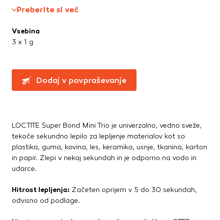
Montažna lepila
Te piškotke nastavijo naši oglaševalski partnerji.
Preberite si več
Montažne pene
Partnerska oglaševalska podjetja jih lahko uporabljajo za
izdelavo profila vaših interesov, ki ga nato uporabijo za
Ostala lepila
Vsebina
prikazovanje ustreznih oglasov na drugih spletnih mestih.
Sidrne mase
3 x 1 g
Pri delu uporabljajo edinstveno prepoznavanje vašega
Tesnilne mase
brskalnika in naprave. Če zavrnete uporabo teh piškotkov,
ne boste deležni našega ciljnega spletnega oglaševanja.
Dodaj v povpraševanje
Potrdi moje izbire
DOVOLI VSE
LOCTITE Super Bond Mini Trio je univerzalno, vedno sveže,
tekoče sekundno lepilo za lepljenje materialov kot so
plastika, guma, kovina, les, keramika, usnje, tkanina, karton
in papir. Zlepi v nekaj sekundah in je odporno na vodo in
udarce.
Hitrost lepljenja:
Začeten oprijem v 5 do 30 sekundah,
odvisno od podlage.