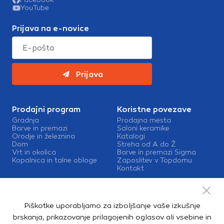
YouTube
Prijava na e-novice
Prijava
Prodajni program
Koristne povezave
Gradnja
Prodajna mesta
Barve in premazi
Saloni keramike
Orodje in železnina
Katalogi
Dom
Streha od A do Ž
Vrt in okolica
Barve in premazi Sigma
Kopalnica in talne obloge
Zaposlitev v Topdomu
Kontakt
Storitve
Izris kopalnic
Piškotke uporabljamo za izboljšanje vaše izkušnje
Mešalnice barv
Dostava
brskanja, prikazovanje prilagojenih oglasov ali vsebine in