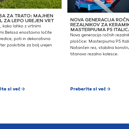
anose in na dekorativne
valjčk
mete vseh
dveh s
rst.Prebarvane površine
o dolgo odporne pred
A ZA TRATO: MAJHEN
kužbo z najbolj razširjenimi
NOVA GENERACIJA ROČN
L ZA LEPO UREJEN VRT
rstami zidnih alg in plesni,
REZALNIKOV ZA KERAMI
, kako lahko z vrtnimi
ato je SILICONECOLOR
MASTERPIUMA P5 ITALIC
an EXTRA primeren tudi za
i Belissa enostavno ločite
Nova generacija ročnih rezalni
zdrževalno barvanje prav z
redice, poti in dekorativna
idnimi algami in plesnimi
ploščice: Masterpiuma P5 Ital
kuženih fasadnih površin,
ter poskrbite za bolj urejen
Natančen rez, stabilna konstru
e se jih pred tem učinkovito
ezinficira. Barvo odlikujejo
titanovo rezalno kolesce.
dlična pokrivnost, dobra
aroprepustnost in
olgotrajno visoka
odoodbojnost. Barvni film
e odlično oprime podlage,
dporen je na učinkovanje
imnih plinov, UV žarkov in
rugih atmosferilij,
ite si več
Preberite si več
orazmerno slabo se ga
prijemljeta prah in druga
mazanija – zato je
bstojen v vsakršnih
limatskih razmerah, tudi na
adavinam močno
zpostavljenih fasadnih
loskvah visokih objektov z
inimalnimi strešnimi