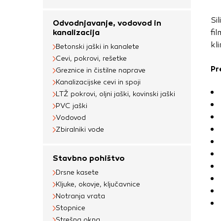
uporabljajo za izdela
na drugih spletnih m
Si
Odvodnjavanje, vodovod in
naprave. Če zavrnet
kanalizacija
fi
oglaševanja.
kl
Betonski jaški in kanalete
Cevi, pokrovi, rešetke
Pr
Greznice in čistilne naprave
Potrdi moje izbir
Kanalizacijske cevi in spoji
LTŽ pokrovi, oljni jaški, kovinski jaški
PVC jaški
Vodovod
Zbiralniki vode
Stavbno pohištvo
Drsne kasete
Kljuke, okovje, ključavnice
Notranja vrata
Stopnice
Strešna okna