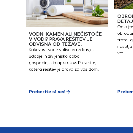
n
o
v
s
OBROB
o
DETAJ
v
Odkrijte
z
S
obrobam
VODNI KAMEN ALI NEČISTOČE
v
V VODI? PRAVA REŠITEV JE
trato, g
z
ODVISNA OD TEŽAVE.
o
nasutja 
Kakovost vode vpliva na zdravje,
č
vrt.
d
udobje in življenjsko dobo
o
gospodinjskih aparatov. Preverite,
p
d
katera rešitev je prava za vaš dom.
v
s
o
d
d
Preberite si več
Preber
s
o
u
o
k
p
i
p
m