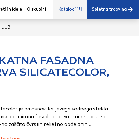
eti in ideje
O skupini
Katalog
Spletna trgovina
 JUB
IKATNA FASADNA
VA SILICATECOLOR,
e iz vašega
B
s, vaše nastavitve,
ovanji. Te
 zagotovijo bolj
ete. Klikajte
atecolor je na osnovi kalijevega vodnega stekla
stavitve. Blokiranje
 mikroarmirana fasadna barva. Primerna je za
toritve.
Več
no zaščito čvrstih reliefno obdelanih...
te si več