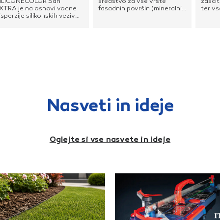
ILICONECOLOR San
sredstvo za vse vrste
zaščit
XTRA je na osnovi vodne
fasadnih površin (mineralni
ter vs
isperzije silikonskih veziv
in drugi ometi, beton,
minera
zdelana mikroarmirana
vlaknenocementne plošče),
Primer
asadna barva. Primerna je
zlasti pred barvanjem z
minera
a dekorativno zaščito
akrilnimi in silikonskimi
ometov
seh vrst čvrstih reliefno
fasadnimi barvami in pred
disper
bdelanih oziroma grobih in
vgradnjo akrilnih in
mas, 
glajenih oziroma fino
silikonskih dekorativnih
vlakn
rapavih, tudi pokrpanih in
ometov.
lesoc
lede hrapavosti neegalnih
starih
asadnih površin (vsaj
prema
esec dni stari
se z v
pnenocementni in
okolju
Nasveti in ideje
ementni ometi, najmanj
barva
esec dni stare neometane
vremen
etonske fasadne površine,
škodlj
laknenocementne in njim
atmos
odobne fasadne plošče
parop
Oglejte si vse nasvete in ideje
pd.). S tankimi sintetičnimi
na mo
lakni armiran barvni film na
drgnj
estih pretirano debelih
vpliv 
anosov v brazdah,
BelaSi
lebovih in jamicah ne
MatTo
azpoka, dobro premošča
pastam
a tudi lasaste, t.j. do 0,3
barve 
m široke razpoke. Možen
% in z
e tudi nanos na dobro
barvam
prijete stare akrilne,
tonir
ilikatne in silikonske barvne
nanaš