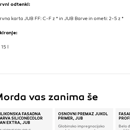
rvni odtenki:
rvna karta JUB FF: C-F z * in JUB Barve in ometi: 2-5 z *
kiranje:
, 15 l
orda vas zanima še
ILIKONSKA FASADNA
OSNOVNI PREMAZ JUKOL
FASA
ARVA SILICONECOLOR
PRIMER, JUB
PROF
AN EXTRA, JUB
Globinsko impregnacijsko
Bela d