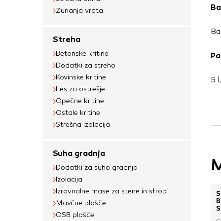
Ba
Zunanja vrata
Ba
Streha
Betonske kritine
Pa
Dodatki za streho
Kovinske kritine
5 l
Les za ostrešje
Opečne kritine
Ostale kritine
Strešna izolacija
Suha gradnja
M
Dodatki za suho gradnjo
Izolacija
Izravnalne mase za stene in strop
S
B
Mavčne plošče
S
OSB plošče