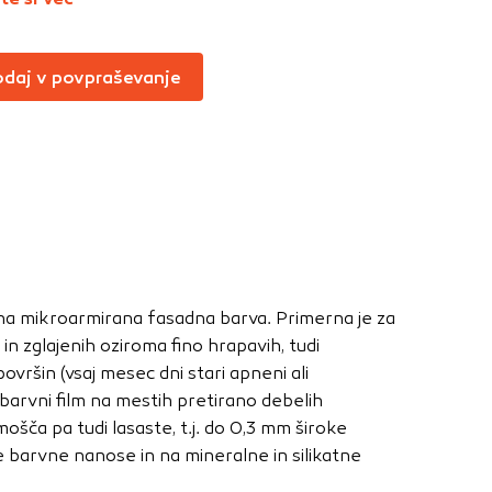
Vedno aktivni
oče izklopiti.
daj v povpraševanje
ahtev, na primer
v, da brskalnik
ga mesta ne bodo
učinkovitost
 in najmanj
lana mikroarmirana fasadna barva. Primerna je za
i, ki jih piškotki
in zglajenih oziroma fino hrapavih, tudi
eli, kdaj ste
vršin (vsaj mesec dni stari apneni ali
barvni film na mestih pretirano debelih
šča pa tudi lasaste, t.j. do 0,3 mm široke
e barvne nanose in na mineralne in silikatne
a jih lahko