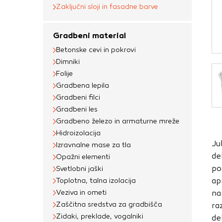
Obvezni piškotki
Zaključni sloji in fasadne barve
Ti piškotki so nujni 
Gradbeni material
Običajno so nastavlje
Betonske cevi in pokrovi
nastavitev zasebnosti
Dimniki
blokira te piškotke 
Folije
delovali.
Gradbena lepila
Gradbeni filci
Piškotki za učinkov
Gradbeni les
S temi piškotki štej
Gradbeno železo in armaturne mreže
delovanja našega spl
Hidroizolacija
Ju
priljubljena, in opaz
Izravnalne mase za tla
de
Opažni elementi
zbirajo, so združeni
po
Svetlobni jaški
obiskali naše spletn
ap
Toplotna, talna izolacija
Piškotki za ciljno 
Veziva in ometi
na
Zaščitna sredstva za gradbišča
ra
Te piškotke nastavijo
Zidaki, preklade, vogalniki
de