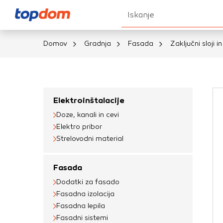
Iskanje
Domov
Gradnja
Fasada
Zaključni sloji 
Nastavitve piškot
Vaša zasebnost
Elektroinštalacije
Doze, kanali in cevi
Ko obiščete katero k
Elektro pribor
brskalnika, večinoma 
Strelovodni material
vašo napravo ali pa s
informacije običajno
Fasada
prilagojeno spletno 
Dodatki za fasado
različna imena katego
Fasadna izolacija
določenih vrst piško
Fasadna lepila
informacij
Fasadni sistemi