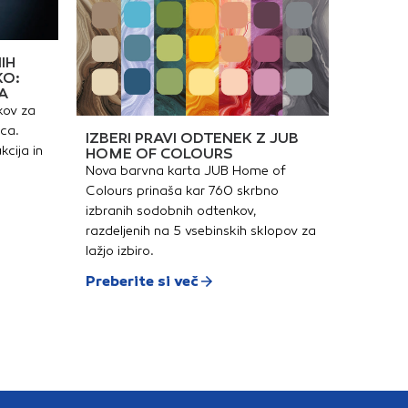
om ali brizganjem v
lojih.
IH
KO:
A
kov za
ica.
IZBERI PRAVI ODTENEK Z JUB
kcija in
HOME OF COLOURS
Nova barvna karta JUB Home of
Colours prinaša kar 760 skrbno
izbranih sodobnih odtenkov,
razdeljenih na 5 vsebinskih sklopov za
lažjo izbiro.
Preberite si več