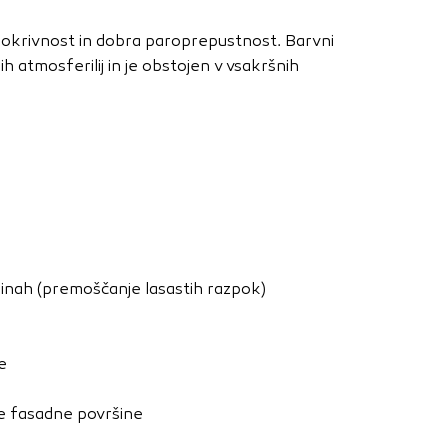
nje ustreznih oglasov
 brskalnika in
 pokrivnost in dobra paroprepustnost. Barvni
 spletnega
h atmosferilij in je obstojen v vsakršnih
DOVOLI VSE
inah (premoščanje lasastih razpok)
e
ne fasadne površine