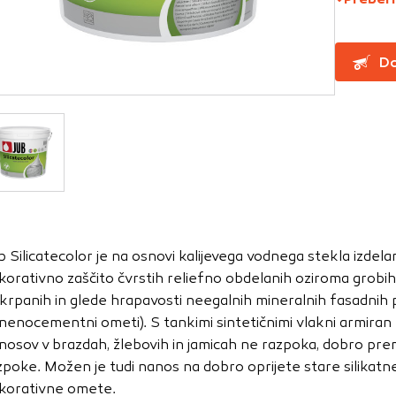
za delovanje spletnega mesta, zato jih v naših sistemih ni mog
Do
ni samo kot odziv na vaša dejanja, ki vodijo do storitvenih z
, prijava ali izpolnjevanje obrazcev. Na voljo imate nastavite
ali vas opozori na njih. V tem primeru nekateri deli spletne
itost delovanja
emo obiske in izvor prometa, da lahko merimo in izboljšamo 
etnega mesta. Z njimi prepoznamo, katera mesta so najbolj
b Silicatecolor je na osnovi kalijevega vodnega stekla izde
ujemo, kako se obiskovalci pomikajo po spletnem mestu. Podatk
korativno zaščito čvrstih reliefno obdelanih oziroma grobih 
 in anonimni. Če uporabo teh piškotkov zavrnete, ne bomo ved
krpanih in glede hrapavosti neegalnih mineralnih fasadnih po
o mesto.
nenocementni ometi). S tankimi sintetičnimi vlakni armiran 
usmerjenost
nosov v brazdah, žlebovih in jamicah ne razpoka, dobro premo
zpoke. Možen je tudi nanos na dobro oprijete stare silikatn
 naši oglaševalski partnerji. Partnerska oglaševalska podjetj
korativne omete.