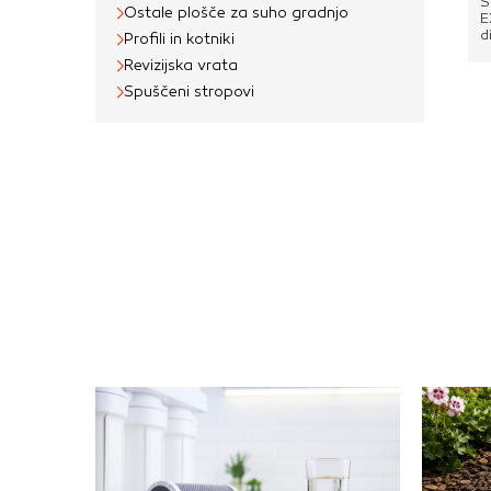
S
Ostale plošče za suho gradnjo
E
d
Profili in kotniki
i
Revizijska vrata
f
z
Spuščeni stropovi
v
o
z
h
g
f
m
a
c
m
b
v
p
i
v
m
n
ž
r
p
m
j
o
s