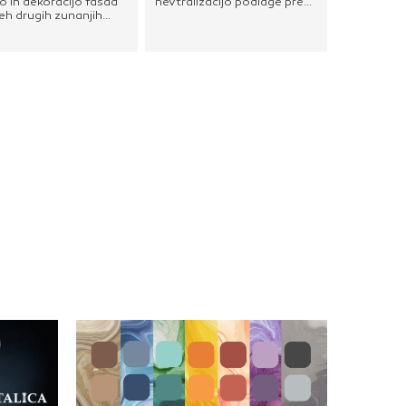
o in dekoracijo fasad
nevtralizacijo podlage pred
eh drugih zunanjih
nanosom tankoslojnih
lnih zidnih površin.
zaključnih dekorativnih
na je za barvanje
ometov. Zagotavlja
lnih in disperzijskih
enakomerno vpojnost
, mineralnih in
podlageUstvari vezni most
zijskih izravnalnih
med podlago in fasadnim
betona,
zaključnim slojemBarva:
ocementnih in
bela
emetnih plošč ter
 disperzijskih
zov.Lastnosti: redči
odo, je zdravju in
 prijazna
odpornost na
ske vplive in
ivo industrijsko
fero - je
ropustnaodpornost
kro
enjeodpornost na
alkalijBarvni ton:
jaj (EN 13300):
niranje:S pigmentnimi
i, ki so primerne za
na vodni osnovi, do 5
 disperzijskimi
i, ki so primerne za
anje.Način
anja:S čopičem,