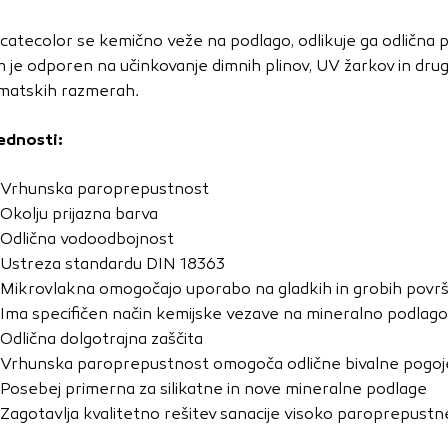
vo profila vaših interesov, ki ga nato uporabijo za prikazova
estih. Pri delu uporabljajo edinstveno prepoznavanje vašega
licatecolor se kemično veže na podlago, odlikuje ga odlična
e uporabo teh piškotkov, ne boste deležni našega ciljnega
lm je odporen na učinkovanje dimnih plinov, UV žarkov in drugi
imatskih razmerah.
ednosti:
e
Vrhunska paroprepustnost
Okolju prijazna barva
Odlična vodoodbojnost
Ustreza standardu DIN 18363
Mikrovlakna omogočajo uporabo na gladkih in grobih površ
Ima specifičen način kemijske vezave na mineralno podlago
Odlična dolgotrajna zaščita
Vrhunska paroprepustnost omogoča odlične bivalne pogoj
Posebej primerna za silikatne in nove mineralne podlage
Zagotavlja kvalitetno rešitev sanacije visoko paroprepust