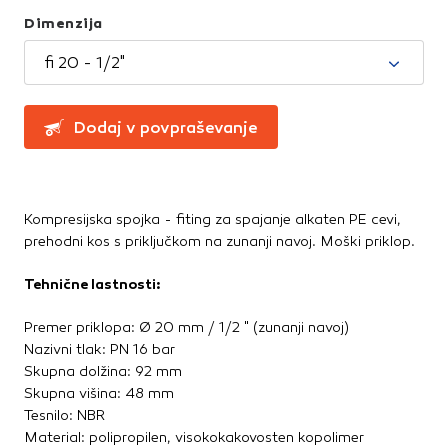
Greznice in čistilne naprave
Te piškotke nastavijo naši oglaševalski partnerji.
Dimenzija
Partnerska oglaševalska podjetja jih lahko uporabljajo za
Kanalizacijske cevi in spoji
izdelavo profila vaših interesov, ki ga nato uporabijo za
LTŽ pokrovi, oljni jaški, kovinski jaški
fi 20 - 1/2"
prikazovanje ustreznih oglasov na drugih spletnih mestih.
PVC jaški
Pri delu uporabljajo edinstveno prepoznavanje vašega
Vodovod
brskalnika in naprave. Če zavrnete uporabo teh piškotkov,
Dodaj v povpraševanje
Zbiralniki vode
ne boste deležni našega ciljnega spletnega oglaševanja.
Stavbno pohištvo
Potrdi moje izbire
Drsne kasete
Kompresijska spojka - fiting za spajanje alkaten PE cevi,
Kljuke, okovje, ključavnice
prehodni kos s priključkom na zunanji navoj. Moški priklop.
DOVOLI VSE
Notranja vrata
Tehnične lastnosti:
Stopnice
Strešna okna
Premer priklopa: Ø 20 mm / 1/2 " (zunanji navoj)
Zunanja vrata
Nazivni tlak: PN 16 bar
Skupna dolžina: 92 mm
Streha
Skupna višina: 48 mm
Tesnilo: NBR
Betonske kritine
Material: polipropilen, visokokakovosten kopolimer
Dodatki za streho