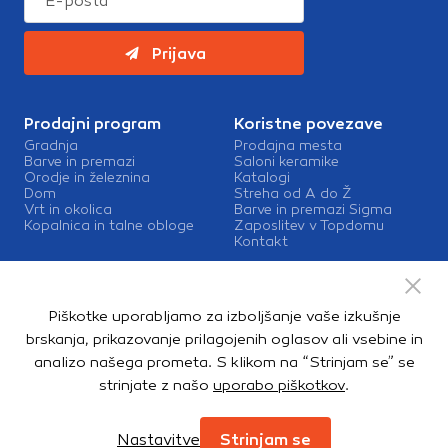
Prijava
Prodajni program
Koristne povezave
Gradnja
Prodajna mesta
Barve in premazi
Saloni keramike
Orodje in železnina
Katalogi
Dom
Streha od A do Ž
Vrt in okolica
Barve in premazi Sigma
Kopalnica in talne obloge
Zaposlitev v Topdomu
Kontakt
Storitve
Izris kopalnic
Piškotke uporabljamo za izboljšanje vaše izkušnje
Mešalnice barv
Dostava
brskanja, prikazovanje prilagojenih oglasov ali vsebine in
analizo našega prometa. S klikom na “Strinjam se” se
strinjate z našo
uporabo piškotkov
.
Copyright © 2026. Topdom d.o.o. Vse pravice pridržane.
Pravno obvestilo
Notranja prijava
Zasebnost in piškotki
Nastavitve
Strinjam se