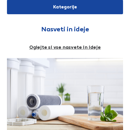
korozijsko odporna, z dolgo
Kategorije
življenjsko dobo, je prožna in
se enostavno reže ter spaja s
spojkami in fitingi. Cev je
primerna za vkop v zemljo, ni
pa primerna za podometno
Nasveti in ideje
montažo in distribucijo vroče
vode.
Oglejte si vse nasvete in ideje