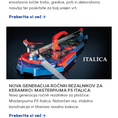
enostavno ločite trato, gredice, poti in dekorativna
nasutja ter poskrbite za bolj urejen vrt.
Preberite si več
NOVA GENERACIJA ROČNIH REZALNIKOV ZA
KERAMIKO: MASTERPIUMA P5 ITALICA
Nova generacija ročnih rezalnikov za ploščice:
Masterpiuma P5 Italica. Natančen rez, stabilna
konstrukcija in titanovo rezalno kolesce.
Preberite si več