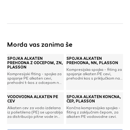
Kovinske kritine
Les za ostrešje
Opečne kritine
Ostale kritine
Strešna izolacija
Morda vas zanima še
Suha gradnja
SPOJKA ALKATEN
SPOJKA ALKATEN
Dodatki za suho gradnjo
PREHODNA Z ODCEPOM, ZN,
PREHODNA, NN, PLASSON
Izolacija
PLASSON
Kompresijska spojka - fiting za
Izravnalne mase za stene in strop
Kompresijski fiting - spojka za
spajanje alkaten PE cevi,
spajanje PE alkaten cevi,
prehodni kos s priključkom na
Mavčne plošče
prehodni t-kos z odcepom na
notranji navoj. Ženski priklop.
OSB plošče
zunanji navoj. Moški priklop.
Ostale plošče za suho gradnjo
VODOVODNA ALKATEN PE
SPOJKA ALKATEN KONČNA,
Profili in kotniki
CEV
ČEP, PLASSON
Revizijska vrata
Alkaten cev za vodo izdelana
Končna kompresijska spojka -
iz polietilena (PE) se uporablja
fiting z zaključnim čepom, za
Spuščeni stropovi
za distribucijo pitne vode in
alkaten PE vodovodne cevi.
vodooskbo bivalnih objektov,
kot tudi vodovodne napeljave
za namakalne sisteme. Cev je