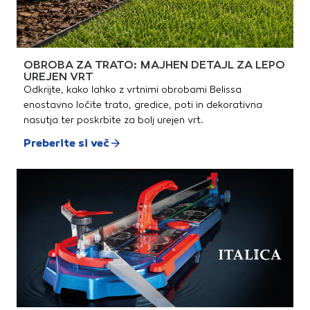
OBROBA ZA TRATO: MAJHEN DETAJL ZA LEPO
UREJEN VRT
Odkrijte, kako lahko z vrtnimi obrobami Belissa
enostavno ločite trato, gredice, poti in dekorativna
nasutja ter poskrbite za bolj urejen vrt.
Preberite si več