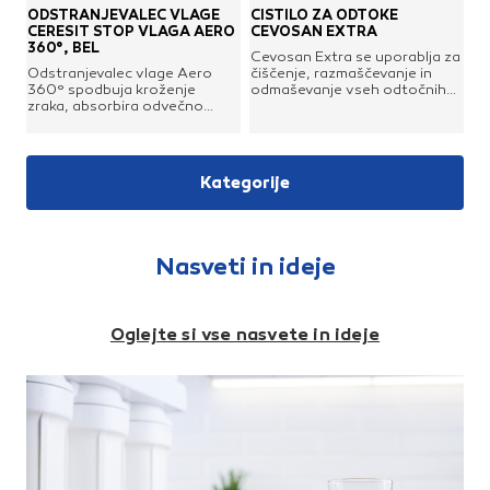
plutastih in lesenih talnih
počitniški hiši, plovilih ipd.
ODSTRANJEVALEC VLAGE
ČISTILO ZA ODTOKE
oblog. Osvežuje, odbija
Odstranjujejo odvečno vlago,
CERESIT STOP VLAGA AERO
CEVOSAN EXTRA
umazanijo, šciti, tal ne naredi
vse do točke, ko je dosežena
360°, BEL
Cevosan Extra se uporablja za
spolzkih in doseže fin sijaj brez
optimalna vrednost vlažnosti
Odstranjevalec vlage Aero
čiščenje, razmaščevanje in
ponovnega poliranja. Redna
v zraku (od 45 do 65%).
360° spodbuja kroženje
odmaševanje vseh odtočnih
uporaba ščiti pred predčasnimi
Tableta vsebuje hidroskopske
zraka, absorbira odvečno
cevi v gospodinjstvu,
znaki staranja, kot so npr.
kristale Kalcijevega klorida in
vlago in nevtralizira neprijetne
prehrambeni industriji ter
potemnitev, sivenje in
vpija vodno paro iz z vlago
vonje. Za delovanje ne
povsod, kjer se pojavlja
nabrekanje lesenih talnih
prenasičenega prostora in
potrebuje elektrike, zato je
problem zamašitve odtoka
oblog.Enostavna uporaba:
formira tekočo raztopino, ki
maksimalno varen in
zaradi prisotnih maščob in
Nerazredčeno čistilo in loščilo
se zbira v posodi
Kategorije
enostaven za uporabo.
nečistoč. Redna tedenska
za parket MELLERUD dodajte
odstranjevalca. Ustvarja
Indikator nivoja tekočine na
uporaba manjše količine čistila
topli vodi za pomivanje tal.
zdravo in prijetno klimo v
dnu naprave prikazuje kdaj je
preprečuje zamašitev
Odmerjanje: 1/2 skodelice
prostoru, učinkovito
potrebno vstaviti novo
odtočnih cevi in zagotavlja
čistila in loščila za parket
preprečuje nastanek
polnilo.Vključena ena tableta
popolno čistočo odtoka. Ne
Mellerud dodajte vedru tople
kondenza in plesni ter ščiti
Nasveti in ideje
oz. polnilo brez vonjaBarva
poškoduje odtočnih cevi iz
vode. Dobro premešajte.
predmete v bivalnih
naprave: bela
svinca, plastike, bakra, vendar
Enakomerno nanesite s krpo
prostorih.Set vsebuje 2
razjeda površine iz aluminija.
in obrišite tla, kot bi jih sicer.
dopolnilni tableti po 500 g za
Sredstva ne pobrišite, ampak
odstranjevalec vlage Ullman.
Oglejte si vse nasvete in ideje
pustite, da se posuši. Sijaj se
pojavi sam od sebe.Poraba:
za do 15 uporab pri površini
približno 50 m2.