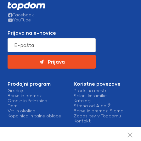
Facebook
YouTube
Prijava na e-novice
Prijava
Prodajni program
Koristne povezave
Gradnja
Prodajna mesta
Barve in premazi
Saloni keramike
Orodje in železnina
Katalogi
Dom
Streha od A do Ž
Vrt in okolica
Barve in premazi Sigma
Kopalnica in talne obloge
Zaposlitev v Topdomu
Kontakt
Storitve
Izris kopalnic