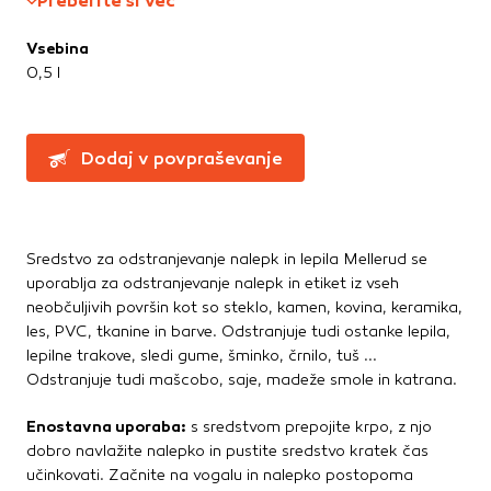
Preberite si več
Te piškotke nastavijo naši oglaševalski partnerji.
Partnerska oglaševalska podjetja jih lahko uporabljajo za
Vsebina
izdelavo profila vaših interesov, ki ga nato uporabijo za
0,5 l
prikazovanje ustreznih oglasov na drugih spletnih mestih.
Pri delu uporabljajo edinstveno prepoznavanje vašega
brskalnika in naprave. Če zavrnete uporabo teh piškotkov,
ne boste deležni našega ciljnega spletnega oglaševanja.
Dodaj v povpraševanje
Potrdi moje izbire
Sredstvo za odstranjevanje nalepk in lepila Mellerud se
DOVOLI VSE
uporablja za odstranjevanje nalepk in etiket iz vseh
neobčuljivih površin kot so steklo, kamen, kovina, keramika,
les, PVC, tkanine in barve. Odstranjuje tudi ostanke lepila,
lepilne trakove, sledi gume, šminko, črnilo, tuš ...
Odstranjuje tudi mašcobo, saje, madeže smole in katrana.
Enostavna uporaba:
s sredstvom prepojite krpo, z njo
dobro navlažite nalepko in pustite sredstvo kratek čas
učinkovati. Začnite na vogalu in nalepko postopoma