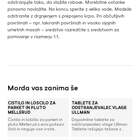
odstranjujte tako, da vlažite robove. Morebitne ostanke
ponovno navlažite. Na koncu sperite z veliko vode. Madeže
odstranite z drgnjenjem s prepojeno krpo. Pri občutljivih
površinah – npr. lakiranih površinah in visoko sijajnih
umetnih masah – sredstvo razredčite s sredstvom za
pomivanje v razmerju 1:1.
Morda vas zanima še
ČISTILO IN LOŠČILO ZA
TABLETE ZA
PARKET IN PLUTO
ODSTRANJEVALEC VLAGE
MELLERUD
ULLMAN
Čistilo in loščilo za parket in
Dopolnilne tablete za
pluto Mellerud z eno potezo
odstranjevalec vlage Ullman.
čisti in neguje vse vrste
Tablete rešujejo težave z
lepljenih, povoskanih in
odvečno vlago v hiši,
lakiranih parketov ter
stanovanju, kleti, skladišču,