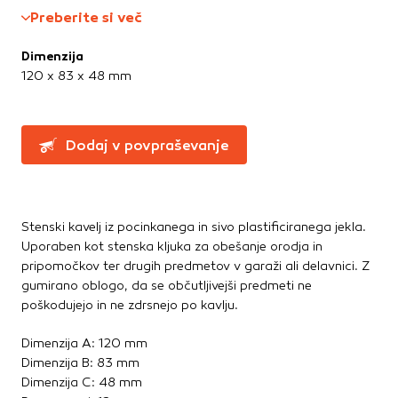
Te piškotke nastavijo naši oglaševalski partnerji.
Preberite si več
Ročne žage, sekire, noži
Partnerska oglaševalska podjetja jih lahko uporabljajo za
Svinčniki, krede, flumastri
izdelavo profila vaših interesov, ki ga nato uporabijo za
Dimenzija
Zidarsko orodje
prikazovanje ustreznih oglasov na drugih spletnih mestih.
120 x 83 x 48 mm
Pri delu uporabljajo edinstveno prepoznavanje vašega
brskalnika in naprave. Če zavrnete uporabo teh piškotkov,
Železnina in pritrdilna tehnika
ne boste deležni našega ciljnega spletnega oglaševanja.
Konzole in nosilci
Dodaj v povpraševanje
Kotniki
Kotno in profilno železo
Potrdi moje izbire
Pritrdilna tehnika
DOVOLI VSE
Spojni elementi
Stenski kavelj iz pocinkanega in sivo plastificiranega jekla.
Verige, jeklene vrvi
Uporaben kot stenska kljuka za obešanje orodja in
pripomočkov ter drugih predmetov v garaži ali delavnici. Z
Vijaki
gumirano oblogo, da se občutljivejši predmeti ne
Žičniki
poškodujejo in ne zdrsnejo po kavlju.
Dimenzija A: 120 mm
Dimenzija B: 83 mm
Dimenzija C: 48 mm