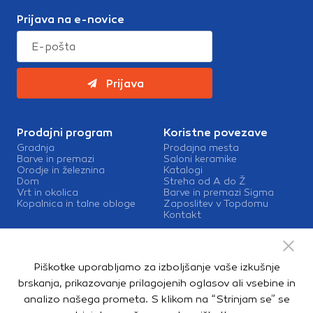
Prijava na e-novice
Prijava
Prodajni program
Koristne povezave
Gradnja
Prodajna mesta
Barve in premazi
Saloni keramike
Orodje in železnina
Katalogi
Dom
Streha od A do Ž
Vrt in okolica
Barve in premazi Sigma
Kopalnica in talne obloge
Zaposlitev v Topdomu
Kontakt
Storitve
Izris kopalnic
Piškotke uporabljamo za izboljšanje vaše izkušnje
Mešalnice barv
Dostava
brskanja, prikazovanje prilagojenih oglasov ali vsebine in
analizo našega prometa. S klikom na “Strinjam se” se