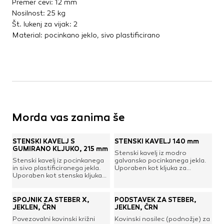
Premer cevi: 12 mm
Nosilnost: 25 kg
Št. lukenj za vijak: 2
Material: pocinkano jeklo, sivo plastificirano
Morda vas zanima še
STENSKI KAVELJ S
STENSKI KAVELJ 140 mm
GUMIRANO KLJUKO, 215 mm
Stenski kavelj iz modro
Stenski kavelj iz pocinkanega
galvansko pocinkanega jekla.
in sivo plastificiranega jekla.
Uporaben kot kljuka za
Uporaben kot stenska kljuka
obešanje orodja in drugih
za obešanje orodja in
predmetov v garaži ali
pripomočkov ter drugih
delavnici.
predmetov v garaži ali
SPOJNIK ZA STEBER X,
PODSTAVEK ZA STEBER,
delavnici. Z gumirano oblogo,
JEKLEN, ČRN
JEKLEN, ČRN
da se občutljivejši predmeti ne
Povezovalni kovinski križni
Kovinski nosilec (podnožje) za
poškodujejo in ne zdrsnejo po