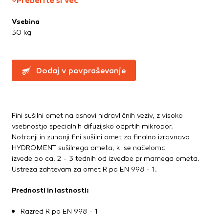
Preberite si več
Greznice in čistilne naprave
Te piškotke nastavijo naši oglaševalski partnerji.
Partnerska oglaševalska podjetja jih lahko uporabljajo za
Kanalizacijske cevi in spoji
Vsebina
izdelavo profila vaših interesov, ki ga nato uporabijo za
LTŽ pokrovi, oljni jaški, kovinski jaški
30 kg
prikazovanje ustreznih oglasov na drugih spletnih mestih.
PVC jaški
Pri delu uporabljajo edinstveno prepoznavanje vašega
Vodovod
brskalnika in naprave. Če zavrnete uporabo teh piškotkov,
Zbiralniki vode
ne boste deležni našega ciljnega spletnega oglaševanja.
Dodaj v povpraševanje
Stavbno pohištvo
Potrdi moje izbire
Drsne kasete
Fini sušilni omet na osnovi hidravličnih veziv, z visoko
Kljuke, okovje, ključavnice
DOVOLI VSE
vsebnostjo specialnih difuzijsko odprtih mikropor.
Notranja vrata
Notranji in zunanji fini sušilni omet za finalno izravnavo
Stopnice
HYDROMENT sušilnega ometa, ki se načeloma
Strešna okna
izvede po ca. 2 - 3 tednih od izvedbe primarnega ometa.
Zunanja vrata
Ustreza zahtevam za omet R po EN 998 - 1.
Prednosti in lastnosti:
Streha
Betonske kritine
Razred R po EN 998 - 1
Dodatki za streho