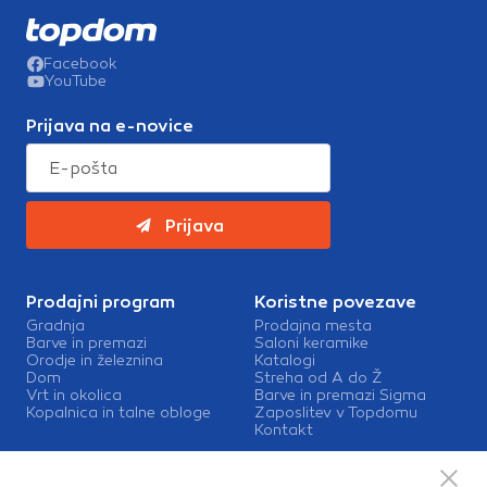
Facebook
YouTube
Prijava na e-novice
Prijava
Prodajni program
Koristne povezave
Gradnja
Prodajna mesta
Barve in premazi
Saloni keramike
Orodje in železnina
Katalogi
Dom
Streha od A do Ž
Vrt in okolica
Barve in premazi Sigma
Kopalnica in talne obloge
Zaposlitev v Topdomu
Kontakt
Storitve