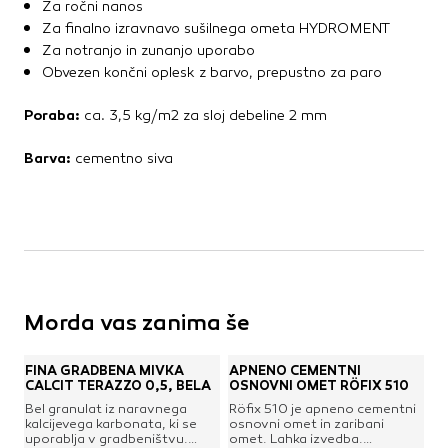
Za ročni nanos
Kovinske kritine
Za finalno izravnavo sušilnega ometa HYDROMENT
Les za ostrešje
Za notranjo in zunanjo uporabo
Opečne kritine
Obvezen končni oplesk z barvo, prepustno za paro
Ostale kritine
Poraba:
ca. 3,5 kg/m2 za sloj debeline 2 mm
Strešna izolacija
Barva:
cementno siva
Suha gradnja
Dodatki za suho gradnjo
Izolacija
Izravnalne mase za stene in strop
Mavčne plošče
OSB plošče
Morda vas zanima še
Ostale plošče za suho gradnjo
Profili in kotniki
FINA GRADBENA MIVKA
APNENO CEMENTNI
Revizijska vrata
CALCIT TERAZZO 0,5, BELA
OSNOVNI OMET RÖFIX 510
Spuščeni stropovi
Bel granulat iz naravnega
Röfix 510 je apneno cementni
kalcijevega karbonata, ki se
osnovni omet in zaribani
uporablja v gradbeništvu.
omet. Lahka izvedba.