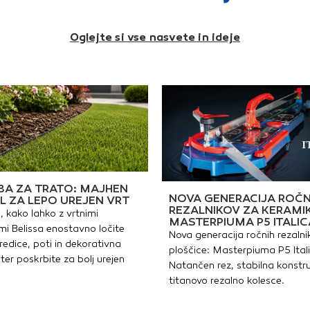
n solem.
posebej živahna igra
pomoč
barvČista oblika zaradi
Semme
ravnih, nepobranih
Prote
Oglejte si vse nasvete in ideje
robovVisoka raznolikost
zmrzal
oblikovanja zaradi
leden
prilegajočih se
obsto
elementovOdporne na
proti
zmrzal in sol za posipanjeNe
za:ter
drsijo in so obrabno
okoli 
obstojnePrimerno
dvori
za:TerasePoti/dostopiNotranja
vrtov
dvoriščaZimski
cmDeb
vrtoviFormati: 60 x 30
cmPov
cmDebelina plošče: 5
10,08
cmPovršina: colorflow, brez
posnetega roba
A ZA TRATO: MAJHEN
NOVA GENERACIJA ROČN
L ZA LEPO UREJEN VRT
REZALNIKOV ZA KERAMI
, kako lahko z vrtnimi
MASTERPIUMA P5 ITALIC
i Belissa enostavno ločite
Nova generacija ročnih rezalni
redice, poti in dekorativna
ploščice: Masterpiuma P5 Ital
ter poskrbite za bolj urejen
Natančen rez, stabilna konstru
titanovo rezalno kolesce.