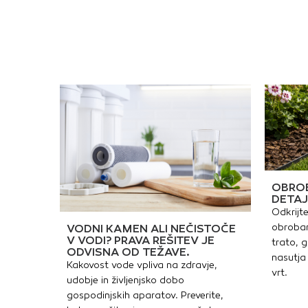
i
OBROB
DETAJ
Odkrijte
obrobam
VODNI KAMEN ALI NEČISTOČE
V VODI? PRAVA REŠITEV JE
trato, g
ODVISNA OD TEŽAVE.
nasutja 
Kakovost vode vpliva na zdravje,
vrt.
udobje in življenjsko dobo
gospodinjskih aparatov. Preverite,