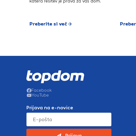
katera rešitev je prava za vaš dom.
Preberite si več
Preber
Facebook
YouTube
Prijava na e-novice
Prijava