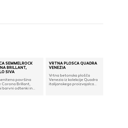
nje ustreznih oglasov
 brskalnika in
 spletnega
DOVOLI VSE
ČA SEMMELROCK
VRTNA PLOŠČA QUADRA
NA BRILLANT,
VENEZIA
LO SIVA
Vrtna betonska plošča
enitena površina
Venezia iz kolekcije Quadra
 Corona Brillant,
italijanskega proizvajalca
ni barvni odtenki in
Favaro1. Najbolj znana in
lne možnosti
najbolj razširjena plošča,
vanja zagotavljajo
izdelana iz zrn, pridobljenih
ačnost na vsakem
iz najpomembnejših
.privlačen videz
italijanskih kamnolomov.‎ Ta
 osnove iz
izbrana zrna dajejo zunanjim
novega peska, z
tlakom prijeten ambient in
o kakovostnim
dodaten estetski učinek.
nitim barvnim
Zaradi modularnosti,
rjemenostavna nega s
prilagodljivosti, varnosti in