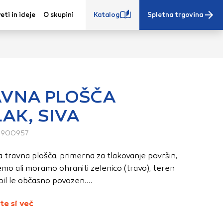
eti in ideje
O skupini
Katalog
Spletna trgovina
AVNA PLOŠČA
AK, SIVA
e iz vašega
s, vaše nastavitve,
900957
ovanji. Te
 travna plošča, primerna za tlakovanje površin,
 zagotovijo bolj
mo ali moramo ohraniti zelenico (travo), teren
ete. Klikajte
 bil le občasno povozen....
stavitve. Blokiranje
toritve.
Več
te si več