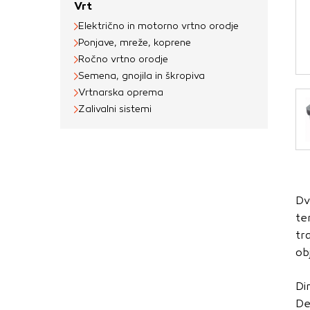
Vrt
Obvezni piškotki
Električno in motorno vrtno orodje
Ti piškotki so nujni 
Ponjave, mreže, koprene
Običajno so nastavlje
Ročno vrtno orodje
nastavitev zasebnosti
Semena, gnojila in škropiva
blokira te piškotke 
Vrtnarska oprema
delovali.
Zalivalni sistemi
Piškotki za učinkov
S temi piškotki štej
delovanja našega spl
Dv
priljubljena, in opaz
te
zbirajo, so združeni
tr
obiskali naše spletn
ob
Piškotki za ciljno 
Di
Te piškotke nastavijo
De