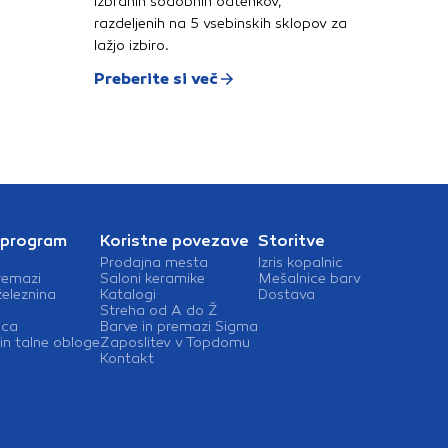
izbranih sodobnih odtenkov,
se plošče v takšnih okoljih
razdeljenih na 5 vsebinskih sklopov za
vsakodnevno
izpirajo.Tehnične
lažjo izbiro.
lastnosti:Dimenzije: 400 x
400 mmDebelina: 38 mm
Preberite si več
 program
Koristne povezave
Storitve
Prodajna mesta
Izris kopalnic
remazi
Saloni keramike
Mešalnice barv
železnina
Katalogi
Dostava
Streha od A do Ž
ica
Barve in premazi Sigma
in talne obloge
Zaposlitev v Topdomu
Kontakt