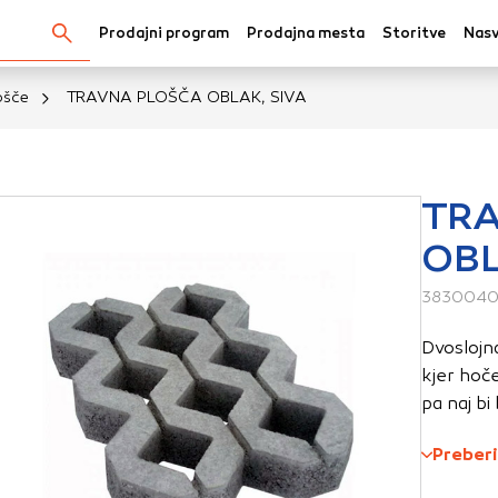
Prodajni program
Prodajna mesta
Storitve
Nasv
Išči...
ošče
TRAVNA PLOŠČA OBLAK, SIVA
kov
TR
OBL
oli spletno mesto, mesto lahko shrani ali pridobi informacij
v obliki piškotkov. Te informacije se lahko navezujejo na va
3830040
krbijo, da vaše spletno mesto deluje v skladu z vašimi pričak
Dvoslojna
 ne razkrivajo neposredno vaše identitete, vendar vam lahko
kjer hoče
uporabniško izkušnjo. Nekatere vrste piškotkov lahko zavrn
pa naj bi
rij, da si ogledate več informacij in spremenite privzete na
tkov vpliva na vašo uporabo tega spletnega mesta in naše s
Preberi