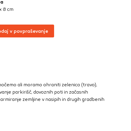
ja
Vedno aktivni
x 8 cm
oče izklopiti.
ahtev, na primer
daj v povpraševanje
v, da brskalnik
ga mesta ne bodo
učinkovitost
 in najmanj
hočemo ali moramo ohraniti zelenico (travo),
i, ki jih piškotki
vanje parkirišč, dovoznih poti in začasnih
eli, kdaj ste
armiranje zemljine v nasipih in drugih gradbenih
a jih lahko