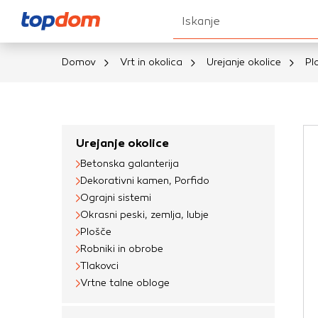
Iskanje
Domov
Vrt in okolica
Urejanje okolice
Pl
Nastavitve piškot
Vaša zasebnost
Urejanje okolice
Betonska galanterija
Ko obiščete katero k
Dekorativni kamen, Porfido
brskalnika, večinoma 
Ograjni sistemi
vašo napravo ali pa s
Okrasni peski, zemlja, lubje
informacije običajno
Plošče
prilagojeno spletno 
Robniki in obrobe
različna imena katego
Tlakovci
določenih vrst piško
Vrtne talne obloge
informacij