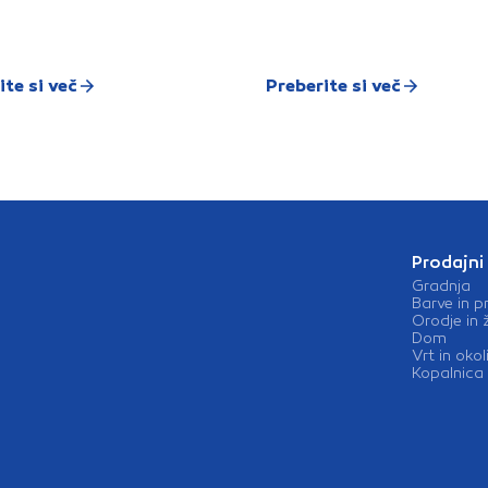
ite si več
Preberite si več
Prodajni
Gradnja
Barve in p
Orodje in 
Dom
Vrt in okol
Kopalnica 