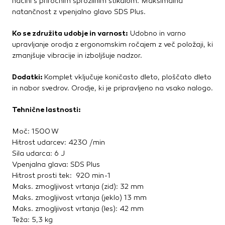
načini s priročnim sprožilnim stikalom. Maksimalna
natančnost z vpenjalno glavo SDS Plus.
Ko se združita udobje in varnost:
Udobno in varno
upravljanje orodja z ergonomskim ročajem z več položaji, ki
zmanjšuje vibracije in izboljšuje nadzor.
Dodatki:
Komplet vključuje koničasto dleto, ploščato dleto
in nabor svedrov. Orodje, ki je pripravljeno na vsako nalogo.
Tehnične lastnosti:
Moč: 1500 W
Hitrost udarcev: 4230 /min
Sila udarca: 6 J
Vpenjalna glava: SDS Plus
Hitrost prosti tek: 920 min-1
Maks. zmogljivost vrtanja (zid): 32 mm
Maks. zmogljivost vrtanja (jeklo) 13 mm
Maks. zmogljivost vrtanja (les): 42 mm
Teža: 5,3 kg