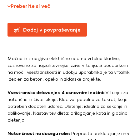
Te piškotke nastavijo naši oglaševalski partnerji.
Preberite si več
Ročne žage, sekire, noži
Partnerska oglaševalska podjetja jih lahko uporabljajo za
Svinčniki, krede, flumastri
izdelavo profila vaših interesov, ki ga nato uporabijo za
Zidarsko orodje
prikazovanje ustreznih oglasov na drugih spletnih mestih.
Dodaj v povpraševanje
Pri delu uporabljajo edinstveno prepoznavanje vašega
brskalnika in naprave. Če zavrnete uporabo teh piškotkov,
Železnina in pritrdilna tehnika
ne boste deležni našega ciljnega spletnega oglaševanja.
Konzole in nosilci
Kotniki
Močno in zmogljivo električno udarno vrtalno kladivo,
Kotno in profilno železo
Potrdi moje izbire
zasnovano za najzahtevnejše izzive vrtanja. S poudarkom
Pritrdilna tehnika
na moči, vsestranskosti in udobju uporabnika je ta vrtalnik
DOVOLI VSE
Spojni elementi
idealen za beton, opeko in zidarske projekte.
Verige, jeklene vrvi
Vsestransko delovanje s 4 osnovnimi načini:
Vrtanje: za
Vijaki
natančne in čiste luknje. Kladivo: popolno za takrat, ko je
Žičniki
potreben dodaten udarec. Dletenje: idealno za sekanje in
oblikovanje. Nastavitev dleta: prilagajanje kota in globino
dletenja.
Natančnost na dosegu roke:
Preprosto preklapljanje med