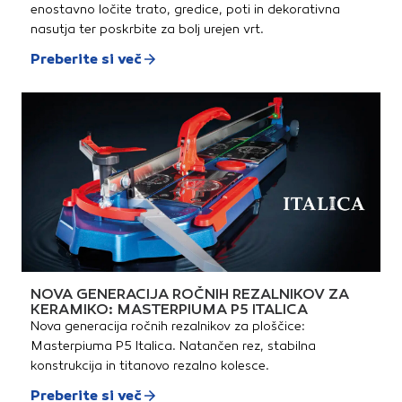
enostavno ločite trato, gredice, poti in dekorativna
nasutja ter poskrbite za bolj urejen vrt.
Preberite si več
NOVA GENERACIJA ROČNIH REZALNIKOV ZA
KERAMIKO: MASTERPIUMA P5 ITALICA
Nova generacija ročnih rezalnikov za ploščice:
Masterpiuma P5 Italica. Natančen rez, stabilna
konstrukcija in titanovo rezalno kolesce.
Preberite si več