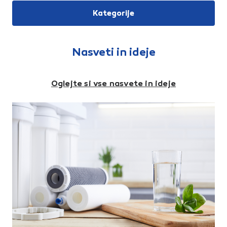
debeloslojno
protikorozijsko zaščito, ki
pasiviran.Dimenzija a: Ø 13
izpolnjuje standard C4 in
Kategorije
mmDimenzija b: 115
zagotavlja trajno zaščito proti
mmDimenzija c: 57
koroziji. Vijak ima visoko
mmDimenzija d: 45 mmLesni
odpornost na kemikalije kisline
navoj: Ø 12 mm
in izredno nizek upor pri
vijačenju. V večini primerov
Nasveti in ideje
predhodno vrtanje ni
potrebno, tudi v trd les.
Oglejte si vse nasvete in ideje