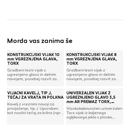
Morda vas zanima še
KONSTRUKCIJSKI VIJAK 10
KONSTRUKCIJSKI VIJAK 8
mm VGREZNJENA GLAVA,
mm VGREZNJENA GLAVA,
TORX
TORX
Gradbeni lesni vijak z
Gradbeni lesni vijak z
ugreznjeno glavo in delnim
ugreznjeno glavo in delnim
navojem, posebej razvit za
navojem, posebej razvit za
lesene konstrukcije. Omogoča
lesene konstrukcije. Omogoča
hitro in varno uporabo brez
hitro in varno uporabo brez
predhodnega vrtanja. Navor
predhodnega vrtanja. Navor
VIJAČNI KAVELJ, TIP J,
UNIVERZALEN VIJAK Z
privijanja je znatno zmanjšan
privijanja je znatno zmanjšan
TEČAJ ZA VRATA IN POLKNA
UGREZNJENO GLAVO 3,5
zaradi rezkalnih reber na gredi.
zaradi rezkalnih reber na gredi.
mm AR PREMAZ TORX,
Kavelj z vreznimi navoji za
Rezkalna rebra pod glavo
Rezkalna rebra pod glavo
DYNAPLUS
privijačenje, tip J. Uporaben
Visokokakovosten univerzalen
zagotavljajo, da je glava vijaka
zagotavljajo, da je glava vijaka
kot nosilni tečaj za krilna (npr.
Torx vijak iz kaljenega
poravnana.Pogon:
poravnana.Pogon:
vrtna, dvoriščna) vrata,
ogljikovega jekla s plosko,
torxMaterial: jeklo, galvansko
torxMaterial: jeklo, galvansko
polkna itd. Izdelan iz
ugreznjeno glavo. Vijak je
pocinkano
pocinkano
pocinkanega jekla ter
prevlečen z visoko