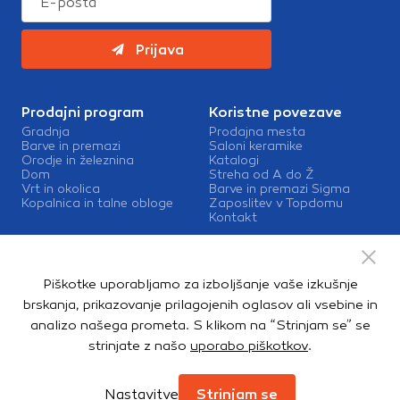
Prijava
Prodajni program
Koristne povezave
Gradnja
Prodajna mesta
Barve in premazi
Saloni keramike
Orodje in železnina
Katalogi
Dom
Streha od A do Ž
Vrt in okolica
Barve in premazi Sigma
Kopalnica in talne obloge
Zaposlitev v Topdomu
Kontakt
Storitve
Izris kopalnic
Piškotke uporabljamo za izboljšanje vaše izkušnje
Mešalnice barv
Dostava
brskanja, prikazovanje prilagojenih oglasov ali vsebine in
analizo našega prometa. S klikom na “Strinjam se” se
strinjate z našo
uporabo piškotkov
.
Copyright © 2026. Topdom d.o.o. Vse pravice pridržane.
Pravno obvestilo
Notranja prijava
Zasebnost in piškotki
Nastavitve
Strinjam se