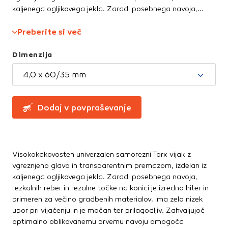
Te piškotke nastavijo naši oglaševalski partnerji.
kaljenega ogljikovega jekla. Zaradi posebnega navoja,...
Ročne žage, sekire, noži
Partnerska oglaševalska podjetja jih lahko uporabljajo za
Svinčniki, krede, flumastri
izdelavo profila vaših interesov, ki ga nato uporabijo za
Preberite si več
Zidarsko orodje
prikazovanje ustreznih oglasov na drugih spletnih mestih.
Pri delu uporabljajo edinstveno prepoznavanje vašega
Dimenzija
brskalnika in naprave. Če zavrnete uporabo teh piškotkov,
Železnina in pritrdilna tehnika
ne boste deležni našega ciljnega spletnega oglaševanja.
4,0 x 60/35 mm
Konzole in nosilci
Kotniki
Kotno in profilno železo
Potrdi moje izbire
Dodaj v povpraševanje
Pritrdilna tehnika
DOVOLI VSE
Spojni elementi
Verige, jeklene vrvi
Vijaki
Visokokakovosten univerzalen samorezni Torx vijak z
Žičniki
vgreznjeno glavo in transparentnim premazom, izdelan iz
kaljenega ogljikovega jekla. Zaradi posebnega navoja,
rezkalnih reber in rezalne točke na konici je izredno hiter in
primeren za večino gradbenih materialov. Ima zelo nizek
upor pri vijačenju in je močan ter prilagodljiv. Zahvaljujoč
optimalno oblikovanemu prvemu navoju omogoča