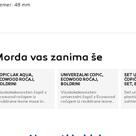
vo profila vaših interesov, ki ga nato uporabijo za prikazova
emer: 48 mm
estih. Pri delu uporabljajo edinstveno prepoznavanje vašega
e uporabo teh piškotkov, ne boste deležni našega ciljnega
e
orda vas zanima še
OPIČ LAK AQUA,
UNIVERZALNI ČOPIČ,
SET 
COWOOD ROČAJ,
ECOWOOD ROČAJ,
ČOPIČ
OLDRINI
BOLDRINI
SET, 
isokokakovosten čopič z
Visokokakovosten
Set un
cowood ročajem iz
univerzalni čopič z Ecowood
plasti
eciklirane lesne mase in
ročajem iz reciklirane lesne
zahtev
intetičnimi ščetinami.
mase in ščetinami odpornimi
za bar
rimeren za barve in emajle
na rjo in topila. Primeren za
osnovi
a vodni osnovi.
barve in emajle na vodni
topil.
osnovi ter na osnovi topil.
mm, 3
mm ši
ščeti