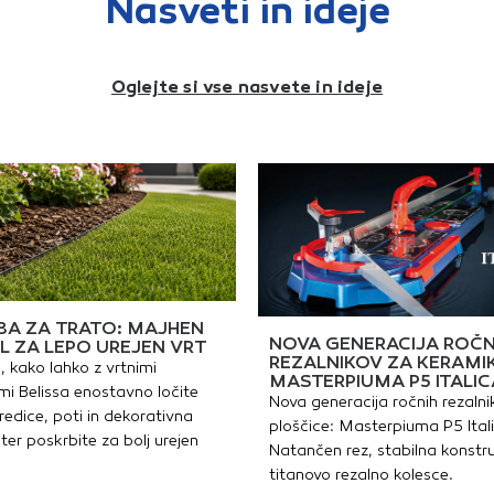
Nasveti in ideje
Oglejte si vse nasvete in ideje
A ZA TRATO: MAJHEN
NOVA GENERACIJA ROČN
L ZA LEPO UREJEN VRT
REZALNIKOV ZA KERAMI
, kako lahko z vrtnimi
MASTERPIUMA P5 ITALIC
i Belissa enostavno ločite
Nova generacija ročnih rezalni
redice, poti in dekorativna
ploščice: Masterpiuma P5 Ital
ter poskrbite za bolj urejen
Natančen rez, stabilna konstru
titanovo rezalno kolesce.