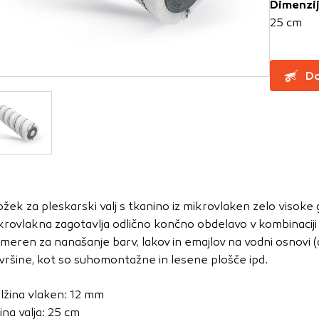
Dimenzi
25 cm
za delovanje spletnega mesta, zato jih v naših sistemih ni mog
ni samo kot odziv na vaša dejanja, ki vodijo do storitvenih z
Do
, prijava ali izpolnjevanje obrazcev. Na voljo imate nastavite
ali vas opozori na njih. V tem primeru nekateri deli spletne
itost delovanja
emo obiske in izvor prometa, da lahko merimo in izboljšamo 
etnega mesta. Z njimi prepoznamo, katera mesta so najbolj
ožek za pleskarski valj s tkanino iz mikrovlaken zelo visoke
ujemo, kako se obiskovalci pomikajo po spletnem mestu. Podatk
krovlakna zagotavlja odlično končno obdelavo v kombinaciji z
 in anonimni. Če uporabo teh piškotkov zavrnete, ne bomo ved
imeren za nanašanje barv, lakov in emajlov na vodni osnovi (d
o mesto.
vršine, kot so suhomontažne in lesene plošče ipd.
usmerjenost
lžina vlaken: 12 mm
 naši oglaševalski partnerji. Partnerska oglaševalska podjetj
ina valja: 25 cm