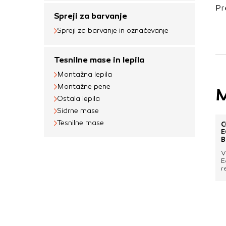
uporabljajo za izdela
Pr
na drugih spletnih m
Spreji za barvanje
naprave. Če zavrnet
Spreji za barvanje in označevanje
oglaševanja.
Tesnilne mase in lepila
Montažna lepila
Potrdi moje izbir
Montažne pene
M
Ostala lepila
Sidrne mase
Tesnilne mase
Č
E
B
V
E
r
s
P
n