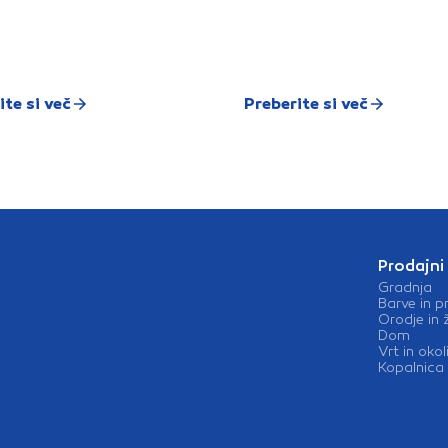
ite si več
Preberite si več
Prodajni
Gradnja
Barve in p
Orodje in 
Dom
Vrt in okol
Kopalnica 