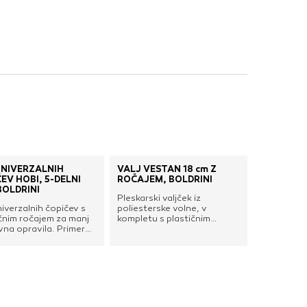
nje ustreznih oglasov
 brskalnika in
 spletnega
DOVOLI VSE
UNIVERZALNIH
VALJ VESTAN 18 cm Z
EV HOBI, 5-DELNI
ROČAJEM, BOLDRINI
BOLDRINI
Pleskarski valjček iz
iverzalnih čopičev s
poliesterske volne, v
čnim ročajem za manj
kompletu s plastičnim
na opravila. Primerni
ročajem. Enostaven za
ve in emajle na vodni
uporabo in idealen za lažjo
, kot tudi na osnovi
domačo uporabo.
Set vsebuje: 2 x 20
0 mm, 40 mm in 50
rine čopičevDebelina
n: 15 mm