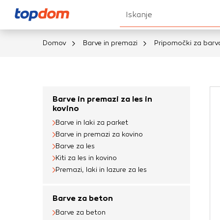
Iskanje
Domov
Barve in premazi
Pripomočki za barv
Nastavitve piškot
Vaša zasebnost
Barve in premazi za les in
kovino
Ko obiščete katero k
Barve in laki za parket
brskalnika, večinoma 
Barve in premazi za kovino
vašo napravo ali pa s
Barve za les
informacije običajno
Kiti za les in kovino
prilagojeno spletno 
Premazi, laki in lazure za les
različna imena katego
določenih vrst piško
Barve za beton
informacij
Barve za beton