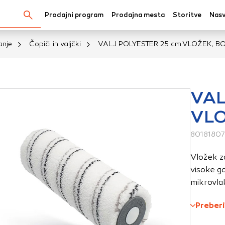
Prodajni program
Prodajna mesta
Storitve
Nasv
Išči...
anje
Čopiči in valjčki
VALJ POLYESTER 25 cm VLOŽEK, BO
kov
VAL
VLO
oli spletno mesto, mesto lahko shrani ali pridobi informacij
v obliki piškotkov. Te informacije se lahko navezujejo na va
8018180
krbijo, da vaše spletno mesto deluje v skladu z vašimi pričak
Vložek za
 ne razkrivajo neposredno vaše identitete, vendar vam lahko
visoke go
uporabniško izkušnjo. Nekatere vrste piškotkov lahko zavrn
mikrovla
rij, da si ogledate več informacij in spremenite privzete na
tkov vpliva na vašo uporabo tega spletnega mesta in naše s
Preberi