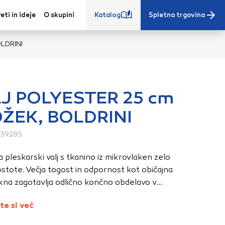
eti in ideje
O skupini
Katalog
Spletna trgovina
LDRINI
J POLYESTER 25 cm
ŽEK, BOLDRINI
e iz vašega
s, vaše nastavitve,
739285
ovanji. Te
 pleskarski valj s tkanino iz mikrovlaken zelo
 zagotovijo bolj
stote. Večja togost in odpornost kot običajna
ete. Klikajte
kna zagotavlja odlično končno obdelavo v...
stavitve. Blokiranje
toritve.
Več
te si več