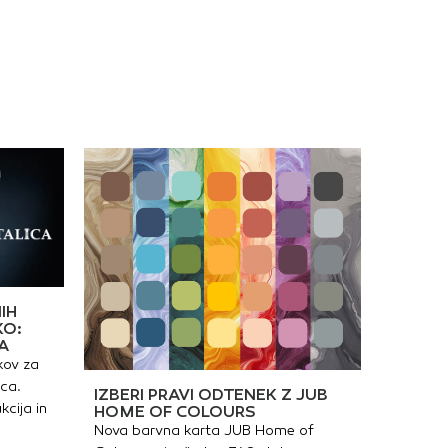
IH
KO:
A
kov za
ica.
IZBERI PRAVI ODTENEK Z JUB
kcija in
HOME OF COLOURS
Nova barvna karta JUB Home of