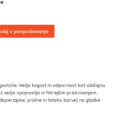
ja
Vedno aktivni
oče izklopiti.
ahtev, na primer
daj v povpraševanje
v, da brskalnik
ga mesta ne bodo
učinkovitost
 in najmanj
 gostote. Večja togost in odpornost kot običajna
i, ki jih piškotki
 večjo vpojnostjo in hitrejšim prekrivanjem.
eli, kdaj ste
isperzijske, pralne in lateks barve) na gladke
a jih lahko