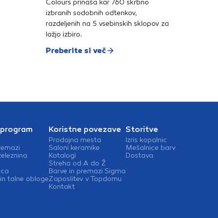
Colours prinaša kar 760 skrbno
izbranih sodobnih odtenkov,
razdeljenih na 5 vsebinskih sklopov za
lažjo izbiro.
Preberite si več
 program
Koristne povezave
Storitve
Prodajna mesta
Izris kopalnic
remazi
Saloni keramike
Mešalnice barv
železnina
Katalogi
Dostava
Streha od A do Ž
ica
Barve in premazi Sigma
in talne obloge
Zaposlitev v Topdomu
Kontakt