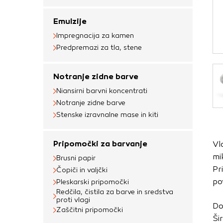
Obvezni piškotki
Emulzije
Ti piškotki so nujni 
Impregnacija za kamen
Običajno so nastavlje
Predpremazi za tla, stene
nastavitev zasebnosti
blokira te piškotke 
Notranje zidne barve
delovali.
Niansirni barvni koncentrati
Piškotki za učinkov
Notranje zidne barve
Stenske izravnalne mase in kiti
S temi piškotki štej
delovanja našega spl
Pripomočki za barvanje
Vl
priljubljena, in opaz
mi
zbirajo, so združeni
Brusni papir
Pr
Čopiči in valjčki
obiskali naše spletn
po
Pleskarski pripomočki
Piškotki za ciljno 
Redčila, čistila za barve in sredstva
proti vlagi
Do
Zaščitni pripomočki
Te piškotke nastavijo
Šir