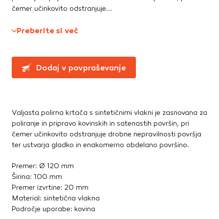
Te piškotke nastavijo naši oglaševalski partnerji.
čemer učinkovito odstranjuje...
Ročne žage, sekire, noži
Partnerska oglaševalska podjetja jih lahko uporabljajo za
Svinčniki, krede, flumastri
izdelavo profila vaših interesov, ki ga nato uporabijo za
Preberite si več
Zidarsko orodje
prikazovanje ustreznih oglasov na drugih spletnih mestih.
Pri delu uporabljajo edinstveno prepoznavanje vašega
brskalnika in naprave. Če zavrnete uporabo teh piškotkov,
Železnina in pritrdilna tehnika
Dodaj v povpraševanje
ne boste deležni našega ciljnega spletnega oglaševanja.
Konzole in nosilci
Kotniki
Kotno in profilno železo
Potrdi moje izbire
Pritrdilna tehnika
Valjasta polirna krtača s sintetičnimi vlakni je zasnovana za
DOVOLI VSE
poliranje in pripravo kovinskih in satenastih površin, pri
Spojni elementi
čemer učinkovito odstranjuje drobne nepravilnosti površja
Verige, jeklene vrvi
ter ustvarja gladko in enakomerno obdelano površino.
Vijaki
Žičniki
Premer: Ø 120 mm
Širina: 100 mm
Premer izvrtine: 20 mm
Material: sintetična vlakna
Področje uporabe: kovina