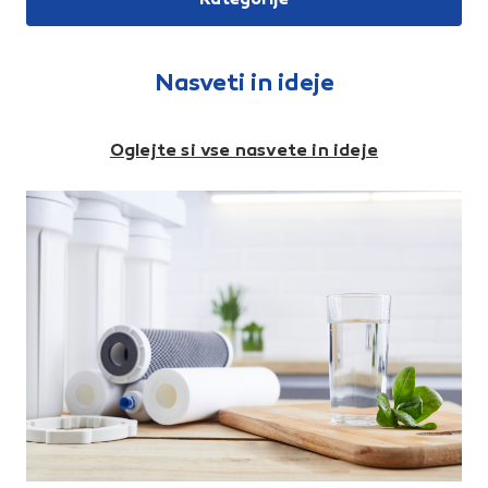
odstranjevanje barve, rje,
čiščenje.
vodnega kamna, nakopičenj in
raztrganin. Srednja gostota
ščetin.
Nasveti in ideje
Oglejte si vse nasvete in ideje