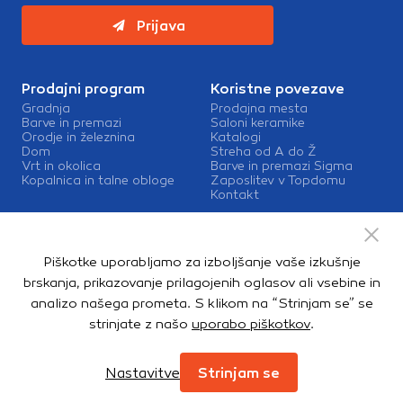
Prijava
Prodajni program
Koristne povezave
Gradnja
Prodajna mesta
Barve in premazi
Saloni keramike
Orodje in železnina
Katalogi
Dom
Streha od A do Ž
Vrt in okolica
Barve in premazi Sigma
Kopalnica in talne obloge
Zaposlitev v Topdomu
Kontakt
Storitve
Izris kopalnic
Piškotke uporabljamo za izboljšanje vaše izkušnje
Mešalnice barv
Dostava
brskanja, prikazovanje prilagojenih oglasov ali vsebine in
analizo našega prometa. S klikom na “Strinjam se” se
strinjate z našo
uporabo piškotkov
.
Copyright © 2026. Topdom d.o.o. Vse pravice pridržane.
Pravno obvestilo
Notranja prijava
Zasebnost in piškotki
Nastavitve
Strinjam se