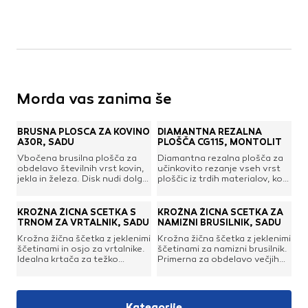
Morda vas zanima še
BRUSNA PLOŠČA ZA KOVINO
DIAMANTNA REZALNA
A30R, SADU
PLOŠČA CG115, MONTOLIT
Vbočena brusilna plošča za
Diamantna rezalna plošča za
obdelavo številnih vrst kovin,
učinkovito rezanje vseh vrst
jekla in železa. Disk nudi dolgo
ploščic iz trdih materialov, kot
življenjsko dobo in je posebej
so: porcelan, keramika, klinker,
zasnovan za optimalne
granit, terracotta, naravni
rezultate. Konstrukcijska in
kamen. Za mokro ali suho
KROŽNA ŽIČNA ŠČETKA S
KROŽNA ŽIČNA ŠČETKA ZA
nerjavna jekla, tanke
rezanje. Čisti rez, ne seklja in
TRNOM ZA VRTALNIK, SADU
NAMIZNI BRUSILNIK, SADU
pločevine, cevi. Odstranjuje
ne cepi.
Krožna žična ščetka z jeklenimi
Krožna žična ščetka z jeklenimi
neravnine, brizganje pri
ščetinami in osjo za vrtalnike.
ščetinami za namizni brusilnik.
varjenju. Primerno za brušenje
Idealna krtača za težko
Primerna za obdelavo večjih
vogalov in robov.Zunanji
dostopna mesta, ki nudi
površin, za srednje trde do
premer: 115 mmPremer
učinkovito obdelavo vseh vrst
trde obdelave. Idealna za
izvrtine: 22,23 mmDebelina:
materialov (kovina, les,
odstranjevanje lupine, laka,
6,4 mmOblika: konusna
plastika). Primerna za
vodnega kamna, za poliranje in
Kategorije