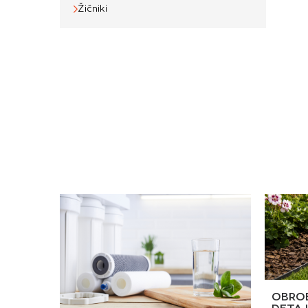
z
Žičniki
ž
n
p
b
l
O
z
v
v
P
k
s
z
z
o
S
N
t
p
1
1
3
OBROB