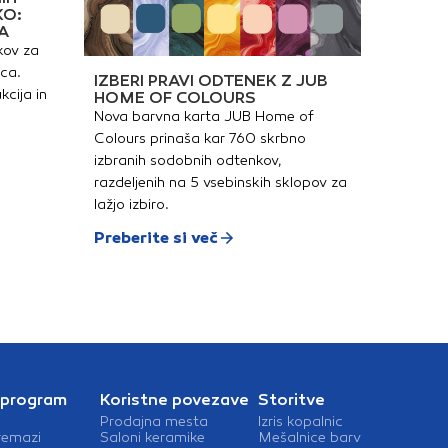
KO:
A
kov za
ica.
IZBERI PRAVI ODTENEK Z JUB
kcija in
HOME OF COLOURS
Nova barvna karta JUB Home of
Colours prinaša kar 760 skrbno
izbranih sodobnih odtenkov,
razdeljenih na 5 vsebinskih sklopov za
lažjo izbiro.
Preberite si več
 program
Koristne povezave
Storitve
Prodajna mesta
Izris kopalnic
remazi
Saloni keramike
Mešalnice barv