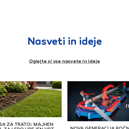
a pisala in priročen prsni
zadrgo
ep. Poleg tega ima tudi
pisala
evihtni ovratnik, ki ščiti
Volume
red vetrom in zaščito pri
600D/
radi, ki preprečuje, da bi se
z zav
asje ali koža ujeli v zadrgo.
kolen
dlična izbira za notranjo in
nasta
unanjo uporabo, kot
vstavl
Nasveti in ideje
rhnje oblačilo ali kot
Kakov
mesno oblačilo pod jakno.
razko
odloženi vsadki v
medno
ombinaciji z zračno
ter pr
oftshell tkanino Sprednja
3-igel
adrga po celotni dolžini z
obrem
Oglejte si vse nasvete in ideje
aščito za brado Nevihtni
poveč
vratnik Prsni žep z zadrgo
trganj
transki žepi z zadrgo
60 °C 
otranji žep za mobilni
stroj
elefon Notranji žep za
bomba
isala Materiali: podloga
elast
00% poliester 80 g/m2,
g/m²V
00% recikliran poliester,
morsk
-slojno, 270 g/m2
A ZA TRATO: MAJHEN
NOVA GENERACIJA ROČN