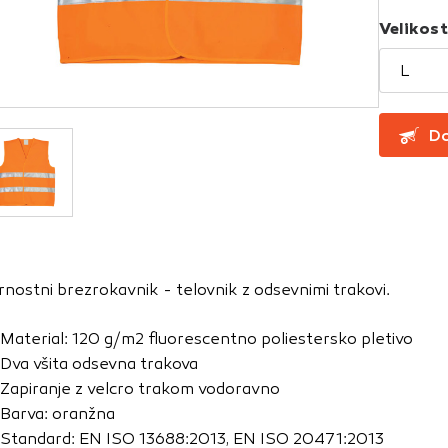
Velikos
za delovanje spletnega mesta, zato jih v naših sistemih ni mog
L
ni samo kot odziv na vaša dejanja, ki vodijo do storitvenih z
, prijava ali izpolnjevanje obrazcev. Na voljo imate nastavite
ali vas opozori na njih. V tem primeru nekateri deli spletne
Do
itost delovanja
emo obiske in izvor prometa, da lahko merimo in izboljšamo 
etnega mesta. Z njimi prepoznamo, katera mesta so najbolj
rnostni brezrokavnik - telovnik z odsevnimi trakovi.
ujemo, kako se obiskovalci pomikajo po spletnem mestu. Podatk
 in anonimni. Če uporabo teh piškotkov zavrnete, ne bomo ved
Material: 120 g/m2 fluorescentno poliestersko pletivo
o mesto.
Dva všita odsevna trakova
usmerjenost
Zapiranje z velcro trakom vodoravno
Barva: oranžna
 naši oglaševalski partnerji. Partnerska oglaševalska podjetj
Standard: EN ISO 13688:2013, EN ISO 20471:2013