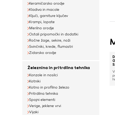
uporabljajo za izdela
Keramičarsko orodje
na drugih spletnih m
Kladiva in macole
naprave. Če zavrnet
Ključi, garniture ključev
oglaševanja.
Krampi, lopate
Merilno orodje
Ostali pripomočki in dodatki
M
Potrdi moje izbir
Ročne žage, sekire, noži
Svinčniki, krede, flumastri
Zidarsko orodje
D
O
S
Železnina in pritrdilna tehnika
V
Konzole in nosilci
p
h
Kotniki
p
p
Kotno in profilno železo
o
Pritrdilna tehnika
p
v
Spojni elementi
o
Verige, jeklene vrvi
z
m
Vijaki
s