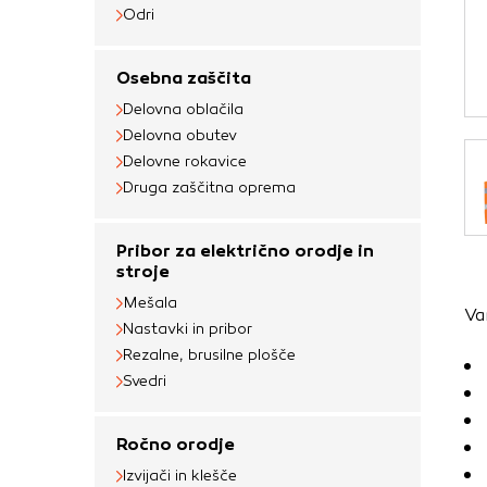
Obvezni piškotki
Odri
Ti piškotki so nujni 
Osebna zaščita
Običajno so nastavlje
Delovna oblačila
nastavitev zasebnosti
Delovna obutev
blokira te piškotke 
Delovne rokavice
delovali.
Druga zaščitna oprema
Piškotki za učinkov
Pribor za električno orodje in
S temi piškotki štej
stroje
delovanja našega spl
Mešala
Va
priljubljena, in opaz
Nastavki in pribor
zbirajo, so združeni
Rezalne, brusilne plošče
obiskali naše spletn
Svedri
Piškotki za ciljno 
Ročno orodje
Te piškotke nastavijo
Izvijači in klešče