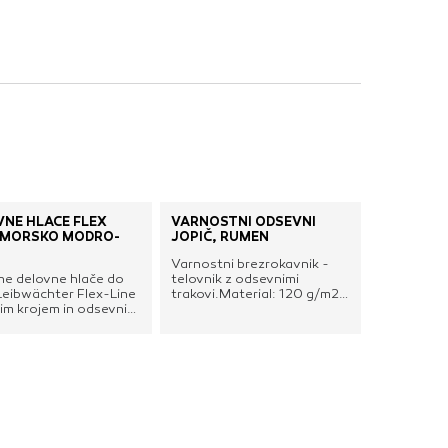
nje ustreznih oglasov
 brskalnika in
 spletnega
DOVOLI VSE
VNE HLAČE FLEX
VARNOSTNI ODSEVNI
, MORSKO MODRO-
JOPIČ, RUMEN
Varnostni brezrokavnik -
ne delovne hlače do
telovnik z odsevnimi
Leibwächter Flex-Line
trakovi.Material: 120 g/m2
im krojem in odsevniki
fluorescentno poliestersko
jšo
pletivoDva všita odsevna
st.Podrobnosti: 5
trakovaZapiranje z velcro
h zank za pas 2 žepa
trakom vodoravnoBarva:
e 2 zadnja žepa z
rumenaStandard: EN ISO
imi šivi in ojačitvijo
13688:2013, EN ISO
 žep za ravnilo,
20471:2013
no s 4 predelki za
 na desni nogi Cargo
2 predelkoma ter žep z