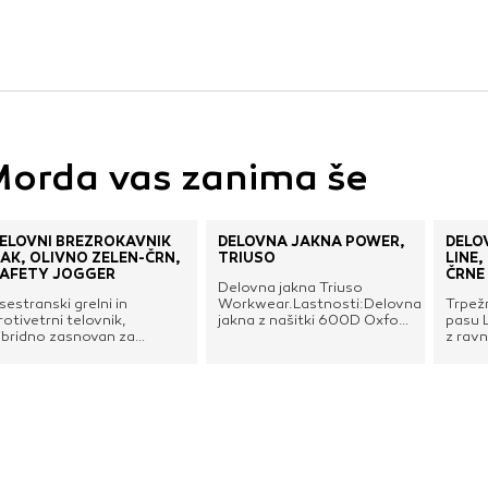
vo profila vaših interesov, ki ga nato uporabijo za prikazova
estih. Pri delu uporabljajo edinstveno prepoznavanje vašega
e uporabo teh piškotkov, ne boste deležni našega ciljnega
orda vas zanima še
e
ELOVNI BREZROKAVNIK
DELOVNA JAKNA POWER,
DELO
AK, OLIVNO ZELEN-ČRN,
TRIUSO
LINE
AFETY JOGGER
ČRNE
Delovna jakna Triuso
sestranski grelni in
Workwear.Lastnosti:Delovna
Trpež
rotivetrni telovnik,
jakna z našitki 600D Oxford
pasu 
ibridno zasnovan za
na žepih in
z ravn
opolno udobje in
komolcih,nastavljive
za bol
rilagodljivost. Podložen in
manšete na rokavih,2 prsna
vidno
blazinjen zgornji del
žepa z zadrgo, od tega
široki
oskrbi za toploto. Zračna,
eden za mobilni telefon,2
za rok
odoodbojna in vetrovno
našita ojačana žepa,zakrita
okrasn
dporna softshell tkanina
prednja zadrga z ježkom.
Dvojni
agotavlja dobro gibljivost
vključ
ed nošenjem. Ima 2
pisala
podnja stranska žepa, žep
žep z 