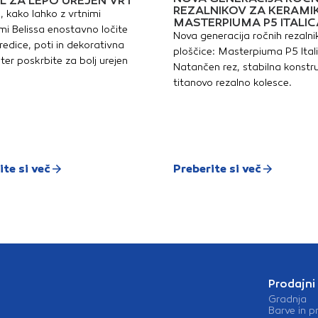
L ZA LEPO UREJEN VRT
REZALNIKOV ZA KERAMI
, kako lahko z vrtnimi
MASTERPIUMA P5 ITALIC
i Belissa enostavno ločite
Nova generacija ročnih rezalni
redice, poti in dekorativna
ploščice: Masterpiuma P5 Ital
ter poskrbite za bolj urejen
Natančen rez, stabilna konstru
titanovo rezalno kolesce.
ite si več
Preberite si več
Prodajni
Gradnja
Barve in p