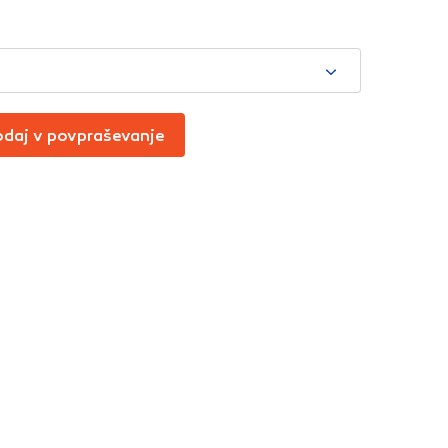
Vedno aktivni
t
oče izklopiti.
ahtev, na primer
v, da brskalnik
ga mesta ne bodo
daj v povpraševanje
učinkovitost
 in najmanj
i, ki jih piškotki
eli, kdaj ste
a jih lahko