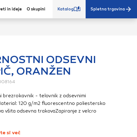
eti in ideje
O skupini
Katalog
Spletna trgovina
NOSTNI ODSEVNI
IČ, ORANŽEN
e iz vašega
s, vaše nastavitve,
008164
ovanji. Te
i brezrokavnik - telovnik z odsevnimi
 zagotovijo bolj
Material: 120 g/m2 fluorescentno poliestersko
ete. Klikajte
va všita odsevna trakovaZapiranje z velcro
stavitve. Blokiranje
toritve.
Več
te si več