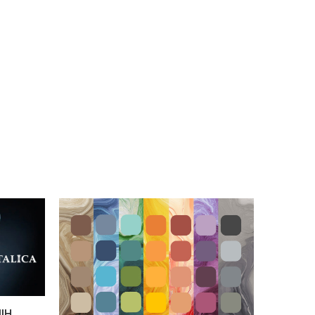
 za roke in žep za
 na levi nogi
nski žep na kolenih iz
PU Oxford materiala
ihkom za vstavitev
čnikov Vzdolžna
vitev preprečuje zdrs
jenih kolenčnikov
ostna zadrga na
raku Vstavek v
žju olajša premikanje
eprečuje trganje šivov
ni prešiti šivi na
enjenih območjih
ajo odpornost proti
u Možnost pranja pri
in sušenja v sušilnem
uMaterial: 55%
ž, 42% poliester, 3%
an (spandex), 290
elikost: 50Barva:
o modro-črna
IH