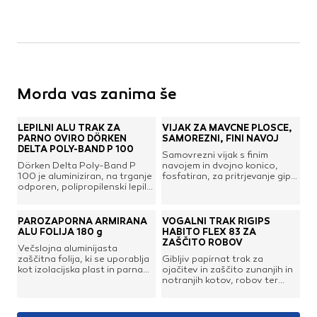
Kovinske kritine
Les za ostrešje
Opečne kritine
Ostale kritine
Strešna izolacija
Morda vas zanima še
Suha gradnja
LEPILNI ALU TRAK ZA
VIJAK ZA MAVČNE PLOŠČE,
PARNO OVIRO DÖRKEN
SAMOREZNI, FINI NAVOJ
Dodatki za suho gradnjo
DELTA POLY-BAND P 100
Samovrezni vijak s finim
Izolacija
Dörken Delta Poly-Band P
navojem in dvojno konico,
100 je aluminiziran, na trganje
fosfatiran, za pritrjevanje gips
Izravnalne mase za stene in strop
odporen, polipropilenski lepilni
oz. mavčnih plošč v kovinske
Mavčne plošče
trak z visoko močjo lepljenja.
podkonstrukcije.
Visoko odporen na staranje in
OSB plošče
služi kot zračna in parna
PAROZAPORNA ARMIRANA
VOGALNI TRAK RIGIPS
Ostale plošče za suho gradnjo
zapora na območju
ALU FOLIJA 180 g
HABITO FLEX 83 ZA
prekrivanj.Širina: 100
ZAŠČITO ROBOV
Profili in kotniki
Večslojna aluminijasta
mmDolžina: 100 mDelovna
zaščitna folija, ki se uporablja
Gibljiv papirnat trak za
temperatura: od +5
Revizijska vrata
kot izolacijska plast in parna
ojačitev in zaščito zunanjih in
°CDelovna učinkovitost: od
Spuščeni stropovi
zapora, saj izolira in uravnava
notranjih kotov, robov ter
-40 °C do 80 °C
nivo vodne pare v
vogalov pri mavčnokartonskih
konstrukcijah sten, stropov,
kontrukcijah v suhi gradnji.
tal in streh, vključno s
Poleg klasičnih pravokotnih