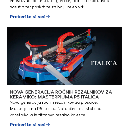
enostavno ločite trato, gredice, poti in dekorativna
nasutja ter poskrbite za bolj urejen vrt.
Preberite si več
NOVA GENERACIJA ROČNIH REZALNIKOV ZA
KERAMIKO: MASTERPIUMA P5 ITALICA
Nova generacija ročnih rezalnikov za ploščice:
Masterpiuma P5 Italica. Natančen rez, stabilna
konstrukcija in titanovo rezalno kolesce.
Preberite si več