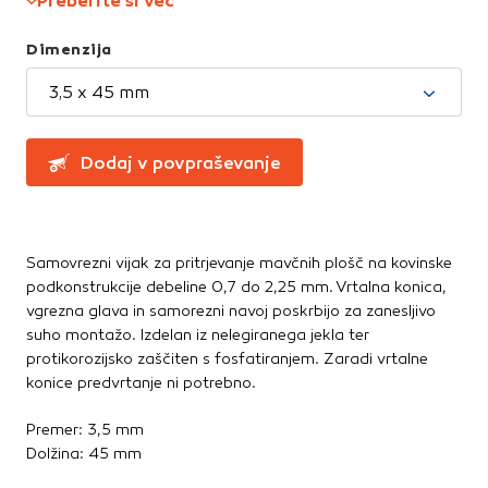
Preberite si več
Greznice in čistilne naprave
Te piškotke nastavijo naši oglaševalski partnerji.
Partnerska oglaševalska podjetja jih lahko uporabljajo za
Kanalizacijske cevi in spoji
Dimenzija
izdelavo profila vaših interesov, ki ga nato uporabijo za
LTŽ pokrovi, oljni jaški, kovinski jaški
prikazovanje ustreznih oglasov na drugih spletnih mestih.
PVC jaški
3,5 x 45 mm
Pri delu uporabljajo edinstveno prepoznavanje vašega
Vodovod
brskalnika in naprave. Če zavrnete uporabo teh piškotkov,
Zbiralniki vode
ne boste deležni našega ciljnega spletnega oglaševanja.
Dodaj v povpraševanje
Stavbno pohištvo
Potrdi moje izbire
Drsne kasete
Kljuke, okovje, ključavnice
Samovrezni vijak za pritrjevanje mavčnih plošč na kovinske
DOVOLI VSE
Notranja vrata
podkonstrukcije debeline 0,7 do 2,25 mm. Vrtalna konica,
vgrezna glava in samorezni navoj poskrbijo za zanesljivo
Stopnice
suho montažo. Izdelan iz nelegiranega jekla ter
Strešna okna
protikorozijsko zaščiten s fosfatiranjem. Zaradi vrtalne
Zunanja vrata
konice predvrtanje ni potrebno.
Streha
Premer: 3,5 mm
Dolžina: 45 mm
Betonske kritine
Dodatki za streho