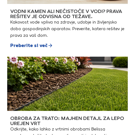
prostorov.Tehnične
lastnosti:Dimenzije (ŠxD): 1,5 x
VODNI KAMEN ALI NEČISTOČE V VODI? PRAVA
50 m (75 m2)Gramatura: 180
REŠITEV JE ODVISNA OD TEŽAVE.
g/m2Paroprepustnost (Sd): ≥
150 mVodoodpornost: 2
Kakovost vode vpliva na zdravje, udobje in življenjsko
kPaOdziv na ogenj: EVzdolžna
dobo gospodinjskih aparatov. Preverite, katera rešitev je
natezna trdnost: ≥ 120
N/50mmPrečna natezna
prava za vaš dom.
trdnost: ≥ 120 N/50mm
Preberite si več
OBROBA ZA TRATO: MAJHEN DETAJL ZA LEPO
UREJEN VRT
Odkrijte, kako lahko z vrtnimi obrobami Belissa