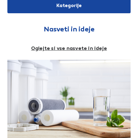
podstrešji. Sestavljena je iz
kotov se lahko uporablja tudi
Kategorije
dvoslojne polietilenske folije,
za različne utore in druge
ojačane s polipropilensko
kotne spoje s poljubnim
mrežico in metalizirana s
kotom. Trak je papirnat z
plastjo aluminija, kar odbija
močnim zoženim kopolimernim
toplotno energijo in tako
jedrom, ki zagotavlja dobro
Nasveti in ideje
poveča izolacijski učinek.
trdnost in fleksibilnost. Trak je
Ojačitev iz polipropilenske
primeren za nanašanje s tesnili
mreže zagotavlja visoko
Rigips.Prednosti:Posebej
odpornost proti trganju in
robusten in vzdržljivPrepreči
Oglejte si vse nasvete in ideje
preprečuje mehanske
razpoke na robovihIzdelava
poškodbe.Prednosti:Preprečuje
vseh kotov zahvaljujoč
kondenzacijo vodne pare nad
izjemno visoki fleksibilnosti
toplotno izolacijoŠčiti
profilaŠirina lepo pokriva
toplotno izolacijo pred
velike režeKakovostna in
škodljivimi vplivi vlageVisoka
učinkovita zaščita notranjih in
odpornost na trganje in
zunanjih robovTehnične
mehanske
lastnosti:Širina: 83
poškodbePreprečuje
mmDolžina: 30 mMaterial:
nastanek plesni in
papir, kopolimer
glivPreprečuje izgubo
toplotne energijeUporaba: •
Za izdelavo izolacijskega sloja
in regulacijo nivoja vodne pare
v stenskih, podstrešnih,
strešnih in stropnih
konstrukcijah. • Kot zaščita
strešne konstrukcije in
toplotnoizolacijskega sloja
pred vdorom vodne pare iz