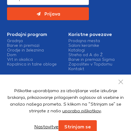
Prijava
Prodajni program
Koristne povezave
Gradnja
Prodajna mesta
Barve in premazi
Saloni keramike
Orodje in železnina
Katalogi
Dom
Streha od A do Ž
Vrt in okolica
Barve in premazi Sigma
Kopalnica in talne obloge
Zaposlitev v Topdomu
Kontakt
Storitve
Izris kopalnic
Piškotke uporabljamo za izboljšanje vaše izkušnje
Mešalnice barv
Dostava
brskanja, prikazovanje prilagojenih oglasov ali vsebine in
analizo našega prometa. S klikom na “Strinjam se” se
strinjate z našo
uporabo piškotkov
.
Copyright © 2026. Topdom d.o.o. Vse pravice pridržane.
Pravno obvestilo
Notranja prijava
Zasebnost in piškotki
Nastavitve
Strinjam se