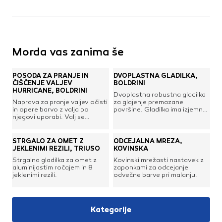
Morda vas zanima še
POSODA ZA PRANJE IN
DVOPLASTNA GLADILKA,
ČIŠČENJE VALJEV
BOLDRINI
HURRICANE, BOLDRINI
Dvoplastna robustna gladilka
Naprava za pranje valjev očisti
za glajenje premazane
in opere barvo z valja po
površine. Gladilka ima izjemno
njegovi uporabi. Valj se
prilagodljivo rezilo iz
enostavno skupaj z ročajem
nerjavnega jekla, ki v
vstavi v posodo, ki se jo
kombinaciji s togim
priklopi na zaskočni nastavek
omejevalnikom zagotavlja
STRGALO ZA OMET Z
ODCEJALNA MREŽA,
na klik za cev oz. pipo. Za
popolno izravnanost in
JEKLENIMI REZILI, TRIUSO
KOVINSKA
najboljši učinek je priporočen
gladkost brez zarez po
Strgalna gladilka za omet z
Kovinski mrežasti nastavek z
pritisk vode vsaj 2 bara, tako
glajenju površine, ter zmanjša
aluminijastim ročajem in 8
zaponkami za odcejanje
se bo valj očistil in osušil v
čas obdelave in brušenja.
jeklenimi rezili.
odvečne barve pri malanju.
manj kot minuti.Predstavitev
posode za pranje valjev
Boldrini Hurricane:
Kategorije