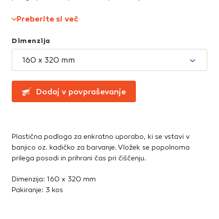
Montažna lepila
Te piškotke nastavijo naši oglaševalski partnerji.
Montažne pene
Partnerska oglaševalska podjetja jih lahko uporabljajo za
Preberite si več
izdelavo profila vaših interesov, ki ga nato uporabijo za
Ostala lepila
prikazovanje ustreznih oglasov na drugih spletnih mestih.
Sidrne mase
Dimenzija
Pri delu uporabljajo edinstveno prepoznavanje vašega
Tesnilne mase
brskalnika in naprave. Če zavrnete uporabo teh piškotkov,
160 x 320 mm
ne boste deležni našega ciljnega spletnega oglaševanja.
Dodaj v povpraševanje
Potrdi moje izbire
DOVOLI VSE
Plastična podloga za enkratno uporabo, ki se vstavi v
banjico oz. kadičko za barvanje. Vložek se popolnoma
prilega posodi in prihrani čas pri čiščenju.
Dimenzija: 160 x 320 mm
Pakiranje: 3 kos