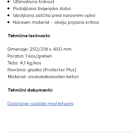
Ultimativna trdnost
Kovinske kritine
Podaljšana življenjska doba
Les za ostrešje
Izboljšana zaščita pred naravnimi vplivi
Opečne kritine
Naraven material - okolju prijazna kritina
Ostale kritine
Tehnične lastnosti:
Strešna izolacija
Dimenzije: 250/218 x 450 mm
Suha gradnja
Poraba: 1 kos/greben
Teža: 4,1 kg/kos
Dodatki za suho gradnjo
Površina: gladka (Protector Plus)
Izolacija
Material: visokokakovosten beton
Izravnalne mase za stene in strop
Mavčne plošče
Tehnični dokumenti:
OSB plošče
Ostale plošče za suho gradnjo
Določanje razdalje med letvami
Profili in kotniki
Revizijska vrata
Spuščeni stropovi