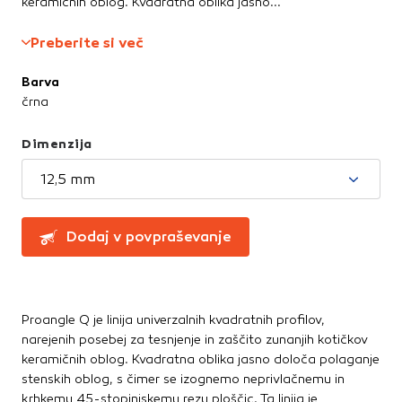
keramičnih oblog. Kvadratna oblika jasno...
Te piškotke nastavijo naši oglaševalski partnerji.
Straniščne školjke, WC deske
Partnerska oglaševalska podjetja jih lahko uporabljajo za
Umivalniki
Preberite si več
izdelavo profila vaših interesov, ki ga nato uporabijo za
prikazovanje ustreznih oglasov na drugih spletnih mestih.
Barva
Talne obloge
Pri delu uporabljajo edinstveno prepoznavanje vašega
črna
brskalnika in naprave. Če zavrnete uporabo teh piškotkov,
Dodatki in pribor
ne boste deležni našega ciljnega spletnega oglaševanja.
Laminati
Dimenzija
Vinili
12,5 mm
Potrdi moje izbire
DOVOLI VSE
Dodaj v povpraševanje
Proangle Q je linija univerzalnih kvadratnih profilov,
narejenih posebej za tesnjenje in zaščito zunanjih kotičkov
keramičnih oblog. Kvadratna oblika jasno določa polaganje
stenskih oblog, s čimer se izognemo neprivlačnemu in
krhkemu 45-stopinjskemu rezu ploščic. Ta linija je