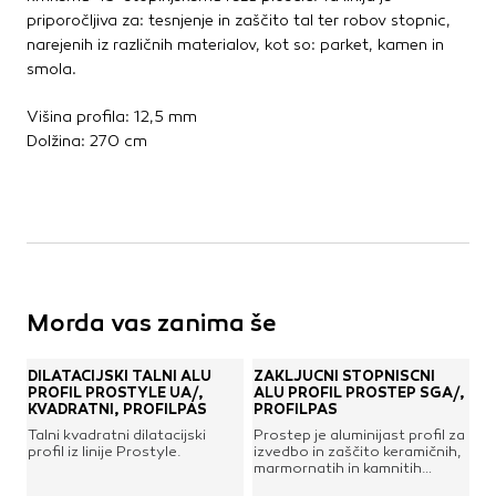
priporočljiva za: tesnjenje in zaščito tal ter robov stopnic,
narejenih iz različnih materialov, kot so: parket, kamen in
smola.
Višina profila: 12,5 mm
Dolžina: 270 cm
Morda vas zanima še
DILATACIJSKI TALNI ALU
ZAKLJUČNI STOPNIŠČNI
PROFIL PROSTYLE UA/,
ALU PROFIL PROSTEP SGA/,
KVADRATNI, PROFILPAS
PROFILPAS
Talni kvadratni dilatacijski
Prostep je aluminijast profil za
profil iz linije Prostyle.
izvedbo in zaščito keramičnih,
marmornatih in kamnitih
stopnic. Zahvaljujoč