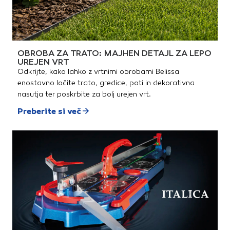
OBROBA ZA TRATO: MAJHEN DETAJL ZA LEPO
UREJEN VRT
Odkrijte, kako lahko z vrtnimi obrobami Belissa
enostavno ločite trato, gredice, poti in dekorativna
nasutja ter poskrbite za bolj urejen vrt.
Preberite si več