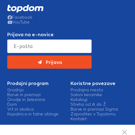
Facebook
YouTube
Prijava na e-novice
Prijava
Prodajni program
Koristne povezave
Gradnja
Prodajna mesta
Barve in premazi
Saloni keramike
Orodje in železnina
Katalogi
Dom
Streha od A do Ž
Vrt in okolica
Barve in premazi Sigma
Kopalnica in talne obloge
Zaposlitev v Topdomu
Kontakt
Storitve