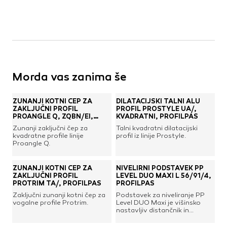
Morda vas zanima še
ZUNANJI KOTNI ČEP ZA
DILATACIJSKI TALNI ALU
ZAKLJUČNI PROFIL
PROFIL PROSTYLE UA/,
PROANGLE Q, ZQBN/EI,
KVADRATNI, PROFILPAS
PROFILPAS
Zunanji zaključni čep za
Talni kvadratni dilatacijski
kvadratne profile linije
profil iz linije Prostyle.
Proangle Q.
ZUNANJI KOTNI ČEP ZA
NIVELIRNI PODSTAVEK PP
ZAKLJUČNI PROFIL
LEVEL DUO MAXI L 56/91/4,
PROTRIM TA/, PROFILPAS
PROFILPAS
Zaključni zunanji kotni čep za
Podstavek za niveliranje PP
vogalne profile Protrim.
Level DUO Maxi je višinsko
nastavljiv distančnik in
podpora za dvignjene pode in
njihovo naklonsko regulacijo.