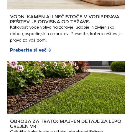
izdelano iz reciklabilnega
materiala.Tehnične
lastnosti:Višinska
VODNI KAMEN ALI NEČISTOČE V VODI? PRAVA
nastavljivost od 56 do 91
REŠITEV JE ODVISNA OD TEŽAVE.
mmZa fuge širine od 4
mmVišina distančnih reber 11,5
Kakovost vode vpliva na zdravje, udobje in življenjsko
mm
dobo gospodinjskih aparatov. Preverite, katera rešitev je
prava za vaš dom.
Preberite si več
OBROBA ZA TRATO: MAJHEN DETAJL ZA LEPO
UREJEN VRT
Odkrijte, kako lahko z vrtnimi obrobami Belissa