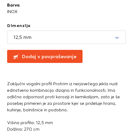
Te piškotke nastavijo naši oglaševalski partnerji.
Straniščne školjke, WC deske
Barva
Partnerska oglaševalska podjetja jih lahko uporabljajo za
Umivalniki
INOX
izdelavo profila vaših interesov, ki ga nato uporabijo za
prikazovanje ustreznih oglasov na drugih spletnih mestih.
Dimenzija
Talne obloge
Pri delu uporabljajo edinstveno prepoznavanje vašega
brskalnika in naprave. Če zavrnete uporabo teh piškotkov,
Dodatki in pribor
12,5 mm
ne boste deležni našega ciljnega spletnega oglaševanja.
Laminati
Vinili
Dodaj v povpraševanje
Potrdi moje izbire
DOVOLI VSE
Zaključni vogalni profil Protrim iz nerjavečega jekla nudi
edinstveno kombinacijo dizajna in funkcionalnosti. Ima
odlično odpornost proti koroziji in kemikalijam, zato je še
posebej primeren je za prostore kjer se prideluje hrana,
kuhinje, bolnišnice in podobno.
Višina profila: 12,5 mm
Dolžina: 270 cm