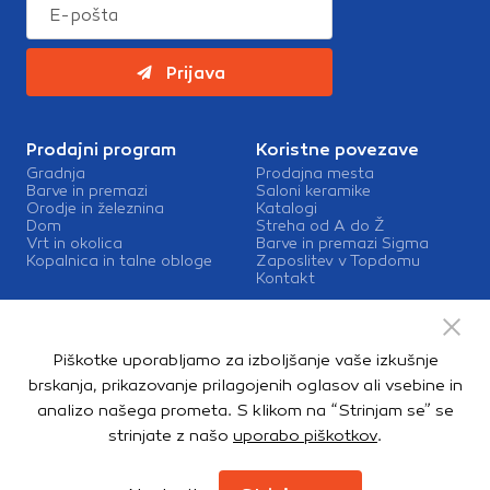
Prijava
Prodajni program
Koristne povezave
Gradnja
Prodajna mesta
Barve in premazi
Saloni keramike
Orodje in železnina
Katalogi
Dom
Streha od A do Ž
Vrt in okolica
Barve in premazi Sigma
Kopalnica in talne obloge
Zaposlitev v Topdomu
Kontakt
Storitve
Izris kopalnic
Piškotke uporabljamo za izboljšanje vaše izkušnje
Mešalnice barv
Dostava
brskanja, prikazovanje prilagojenih oglasov ali vsebine in
analizo našega prometa. S klikom na “Strinjam se” se
strinjate z našo
uporabo piškotkov
.
Copyright © 2026. Topdom d.o.o. Vse pravice pridržane.
Pravno obvestilo
Notranja prijava
Zasebnost in piškotki