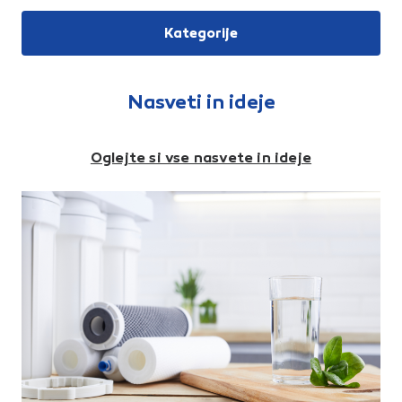
Uporablja se pri izdelavi
dvignjenih podov iz keramičnih
Kategorije
ploščic, kot tudi
podkonstrukcije za kamnite ali
lesene terase.Izdelan je iz
kakovostnega polipropilena in
je višinsko nastavljiv.
Nasveti in ideje
Nastavlja se ga milimetrsko,
kar omogoča precizno
izvedbo. Zahvaljujoč
fiksirnemu obroču je nosilna
Oglejte si vse nasvete in ideje
glava fiksna, z njegovo
odstranitvijo pa
gibljiva.Prednosti:Hitro
polaganje, saj je podstavek že
sestavljen za uporabo.Višino
nastavite z vrha s pomočjo
nastavitvenega ključa.Velik
razpon višin brez dodajanja
podaljškov.Podstavek ima
zaobljen rob za zaščito
spodnje izolacijske
obloge.Zvočna
izolacija.Sistem drenažnih
lukenj preprečuje zastajanje
vode.Trden podstavek
omogoča boljšo razporeditev
obremenitve.Natančna
nastavitev naklona po
milimetrih.Okolju prijazno: