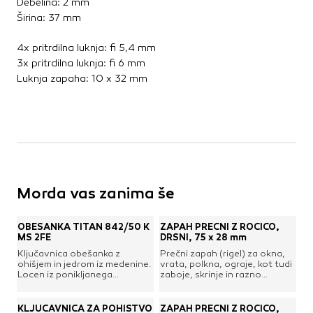
Debelina: 2 mm
Kovinske kritine
Širina: 37 mm
Les za ostrešje
4x pritrdilna luknja: fi 5,4 mm
Opečne kritine
3x pritrdilna luknja: fi 6 mm
Ostale kritine
Luknja zapaha: 10 x 32 mm
Strešna izolacija
Suha gradnja
Dodatki za suho gradnjo
Izolacija
Izravnalne mase za stene in strop
Morda vas zanima še
Mavčne plošče
OSB plošče
Ostale plošče za suho gradnjo
OBEŠANKA TITAN 842/50 K
ZAPAH PREČNI Z ROČICO,
MS 2FE
DRSNI, 75 x 28 mm
Profili in kotniki
Ključavnica obešanka z
Prečni zapah (rigel) za okna,
Revizijska vrata
ohišjem in jedrom iz medenine.
vrata, polkna, ograje, kot tudi
Locen iz ponikljanega
zaboje, skrinje in razno
Spuščeni stropovi
kaljenega jekla. Priložena dva
pohištvo. Z valjasto drsno
ključa iz ponikljanega jekla.
ročico oz. zatičem in zanko.
Vzmeti za kline izdelane iz
Izdelano iz jekla, galvansko
KLJUČAVNICA ZA POHIŠTVO
ZAPAH PREČNI Z ROČICO,