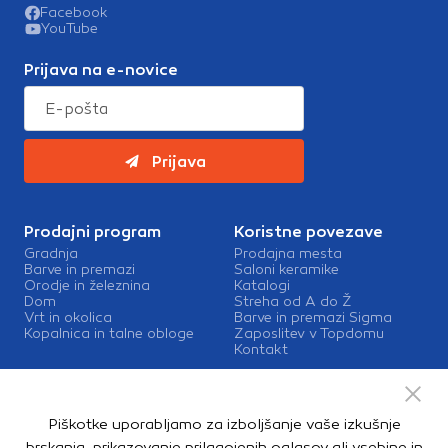
Facebook
YouTube
Prijava na e-novice
Prijava
Prodajni program
Koristne povezave
Gradnja
Prodajna mesta
Barve in premazi
Saloni keramike
Orodje in železnina
Katalogi
Dom
Streha od A do Ž
Vrt in okolica
Barve in premazi Sigma
Kopalnica in talne obloge
Zaposlitev v Topdomu
Kontakt
Storitve
Izris kopalnic
Piškotke uporabljamo za izboljšanje vaše izkušnje
Mešalnice barv
Dostava
brskanja, prikazovanje prilagojenih oglasov ali vsebine in