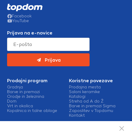
Facebook
YouTube
Prijava na e-novice
Prijava
Prodajni program
Koristne povezave
Gradnja
Prodajna mesta
Barve in premazi
Saloni keramike
Orodje in železnina
Katalogi
Dom
Streha od A do Ž
Vrt in okolica
Barve in premazi Sigma
Kopalnica in talne obloge
Zaposlitev v Topdomu
Kontakt
Storitve