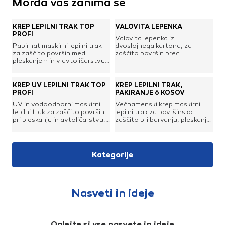
Morda vas zanima še
KREP LEPILNI TRAK TOP
VALOVITA LEPENKA
PROFI
Valovita lepenka iz
Papirnat maskirni lepilni trak
dvoslojnega kartona, za
za zaščito površin med
zaščito površin pred
pleskanjem in v avtoličarstvu.
poškodbami.
Obstojen do 30 minut pri
temperaturi do 80 °C. Čista
odstranitev do 5 dni v
KREP UV LEPILNI TRAK TOP
KREP LEPILNI TRAK,
notranjih prostorih.Širina: 19
PROFI
PAKIRANJE 6 KOSOV
mmDolžina: 50 mBarva:
UV in vodoodporni maskirni
Večnamenski krep maskirni
rumenaPodloga: nasičen pol
lepilni trak za zaščito površin
lepilni trak za površinsko
krep papirLepilo: naravni
pri pleskanju in avtoličarstvu.
zaščito pri barvanju, pleskanju,
kavčuk in zamrežene
Obstojen do 30 minut pri
ometanju, lakiranju ipd. Za
smoleSkupna debelina: 129
temperaturi do 100 °C. Čista
uporabo v zaprtih prostorih,
μmOprijem na jeklo: 230
odstranitev do 10 dni v
ima visoko stopnjo oprijema z
g/cmNatezna trdnost: 3,2
notranjih in 7 dni v zunanjih
lepilom brez topil, ne pušča
kg/cm
Kategorije
prostorih.Širina: 25
ostankov lepila. Čisto se
mmDolžina: 50 mBarva:
odstrani tudi po 3 dneh.
oranžnaPodloga: nasičen pol
krep papirLepilo: naravni
kavčuk in zamrežene
Nasveti in ideje
smoleSkupna debelina: 131
μmOprijem na jeklo: 240
g/cmNatezna trdnost: 3,2
kg/cm
Oglejte si vse nasvete in ideje