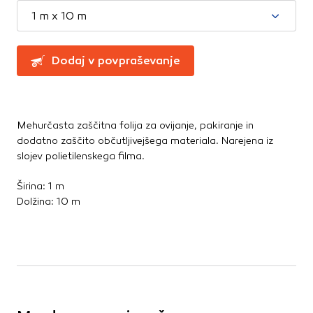
Montažna lepila
Te piškotke nastavijo naši oglaševalski partnerji.
1 m x 10 m
Montažne pene
Partnerska oglaševalska podjetja jih lahko uporabljajo za
izdelavo profila vaših interesov, ki ga nato uporabijo za
Ostala lepila
prikazovanje ustreznih oglasov na drugih spletnih mestih.
Sidrne mase
Dodaj v povpraševanje
Pri delu uporabljajo edinstveno prepoznavanje vašega
Tesnilne mase
brskalnika in naprave. Če zavrnete uporabo teh piškotkov,
ne boste deležni našega ciljnega spletnega oglaševanja.
Mehurčasta zaščitna folija za ovijanje, pakiranje in
dodatno zaščito občutljivejšega materiala. Narejena iz
Potrdi moje izbire
slojev polietilenskega filma.
DOVOLI VSE
Širina: 1 m
Dolžina: 10 m