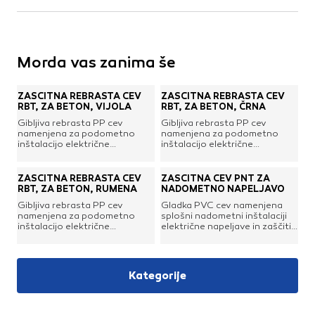
Kovinske kritine
Les za ostrešje
Opečne kritine
Morda vas zanima še
Ostale kritine
Strešna izolacija
ZAŠČITNA REBRASTA CEV
ZAŠČITNA REBRASTA CEV
RBT, ZA BETON, VIJOLA
RBT, ZA BETON, ČRNA
Suha gradnja
Gibljiva rebrasta PP cev
Gibljiva rebrasta PP cev
namenjena za podometno
namenjena za podometno
Dodatki za suho gradnjo
inštalacijo električne
inštalacijo električne
napeljave v beton oz. pod
napeljave v beton oz. pod
Izolacija
omet ali tlake ter zaščiti
omet ali tlake ter zaščiti
električnih kablov in vodnikov.
električnih kablov in vodnikov.
Izravnalne mase za stene in strop
ZAŠČITNA REBRASTA CEV
ZAŠČITNA CEV PNT ZA
Pri taki izvedbi inštalacij se
Pri taki izvedbi inštalacij se
RBT, ZA BETON, RUMENA
NADOMETNO NAPELJAVO
Mavčne plošče
lahko kable tudi kadarkoli
lahko kable tudi kadarkoli
Gibljiva rebrasta PP cev
Gladka PVC cev namenjena
enostavno zamenja.
enostavno zamenja.
OSB plošče
namenjena za podometno
splošni nadometni inštalaciji
inštalacijo električne
električne napeljave in zaščiti
Ostale plošče za suho gradnjo
napeljave v beton oz. pod
električnih kablov in vodnikov,
Profili in kotniki
omet ali tlake ter zaščiti
predvsem kjer podometna
električnih kablov in vodnikov.
inštalacija ni možna. Z
Revizijska vrata
Pri taki izvedbi inštalacij se
uporabo modulnih nosilcev in
Kategorije
Spuščeni stropovi
lahko kable tudi kadarkoli
sestavnih delov, takšna
enostavno zamenja.
izvedba inštalacije zagotavlja
zaščito napeljave in
enostavno menjavo, tudi