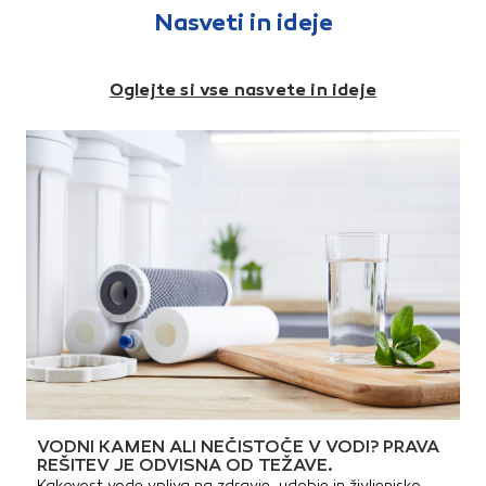
nadgradnjo v primeru potreb
Nasveti in ideje
po le tej.
Oglejte si vse nasvete in ideje
VODNI KAMEN ALI NEČISTOČE V VODI? PRAVA
REŠITEV JE ODVISNA OD TEŽAVE.
Kakovost vode vpliva na zdravje, udobje in življenjsko