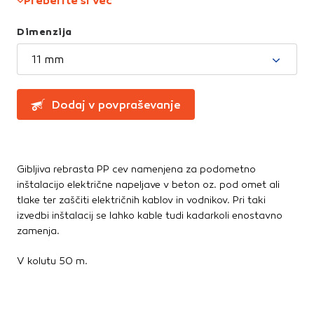
Preberite si več
Greznice in čistilne naprave
Te piškotke nastavijo naši oglaševalski partnerji.
Partnerska oglaševalska podjetja jih lahko uporabljajo za
Kanalizacijske cevi in spoji
Dimenzija
izdelavo profila vaših interesov, ki ga nato uporabijo za
LTŽ pokrovi, oljni jaški, kovinski jaški
prikazovanje ustreznih oglasov na drugih spletnih mestih.
PVC jaški
11 mm
Pri delu uporabljajo edinstveno prepoznavanje vašega
Vodovod
brskalnika in naprave. Če zavrnete uporabo teh piškotkov,
Zbiralniki vode
ne boste deležni našega ciljnega spletnega oglaševanja.
Dodaj v povpraševanje
Stavbno pohištvo
Potrdi moje izbire
Drsne kasete
Kljuke, okovje, ključavnice
Gibljiva rebrasta PP cev namenjena za podometno
DOVOLI VSE
Notranja vrata
inštalacijo električne napeljave v beton oz. pod omet ali
tlake ter zaščiti električnih kablov in vodnikov. Pri taki
Stopnice
izvedbi inštalacij se lahko kable tudi kadarkoli enostavno
Strešna okna
zamenja.
Zunanja vrata
V kolutu 50 m.
Streha
Betonske kritine
Dodatki za streho