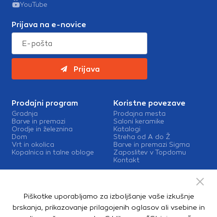
YouTube
Prijava na e-novice
Prijava
Prodajni program
Koristne povezave
Gradnja
Prodajna mesta
Barve in premazi
Saloni keramike
Orodje in železnina
Katalogi
Dom
Streha od A do Ž
Vrt in okolica
Barve in premazi Sigma
Kopalnica in talne obloge
Zaposlitev v Topdomu
Kontakt
Storitve
Izris kopalnic
Piškotke uporabljamo za izboljšanje vaše izkušnje
Mešalnice barv
Dostava
brskanja, prikazovanje prilagojenih oglasov ali vsebine in