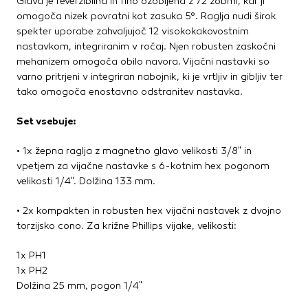
Glava je reverzibilna in fino ozobljena z 72 zobmi, kar ji
omogoča nizek povratni kot zasuka 5°. Raglja nudi širok
spekter uporabe zahvaljujoč 12 visokokakovostnim
nastavkom, integriranim v ročaj. Njen robusten zaskočni
mehanizem omogoča obilo navora. Vijačni nastavki so
varno pritrjeni v integriran nabojnik, ki je vrtljiv in gibljiv ter
tako omogoča enostavno odstranitev nastavka.
Set vsebuje:
• 1x žepna raglja z magnetno glavo velikosti 3/8" in
vpetjem za vijačne nastavke s 6-kotnim hex pogonom
velikosti 1/4". Dolžina 133 mm.
• 2x kompakten in robusten hex vijačni nastavek z dvojno
torzijsko cono. Za križne Phillips vijake, velikosti:
1x PH1
1x PH2
Dolžina 25 mm, pogon 1/4"