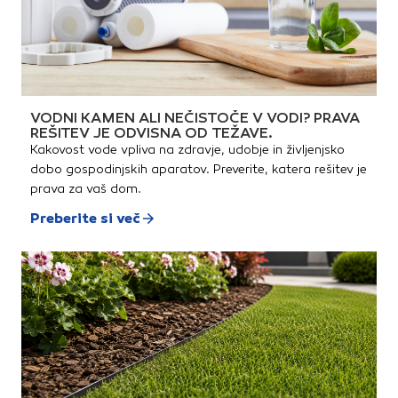
1/8")Dolžina ročaja: 98 mmTip
(dolžina 25 mm, pogon 1/4")1x
izvijača: križni Phillips
Torx nastavek TX25 (dolžina
25 mm, pogon 1/4")1x Križni
Phillips nastavek PH1 (dolžina
25 mm, pogon 1/4")1x Križni
Phillips nastavek PH2 (dolžina
25 mm, pogon 1/4")1x Ploščati
nastavek 0,8 x 5,5 mm
(dolžina 25 mm, pogon 1/4")
VODNI KAMEN ALI NEČISTOČE V VODI? PRAVA
REŠITEV JE ODVISNA OD TEŽAVE.
Kakovost vode vpliva na zdravje, udobje in življenjsko
dobo gospodinjskih aparatov. Preverite, katera rešitev je
prava za vaš dom.
Preberite si več