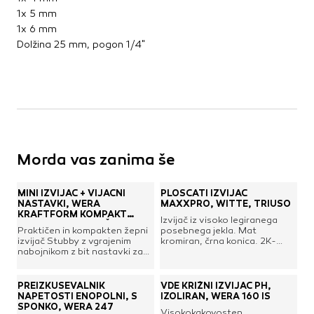
1x 5 mm
1x 6 mm
Dolžina 25 mm, pogon 1/4"
Morda vas zanima še
MINI IZVIJAČ + VIJAČNI
PLOŠČATI IZVIJAČ
NASTAVKI, WERA
MAXXPRO, WITTE, TRIUSO
KRAFTFORM KOMPAKT
Izvijač iz visoko legiranega
STUBBY 1, PRAZNIČNI SET
Praktičen in kompakten žepni
posebnega jekla. Mat
izvijač Stubby z vgrajenim
kromiran, črna konica. 2K-
nabojnikom z bit nastavki za
mehki ročaj, ergonomsko
vijačenje kar v ročaju. Z
optimalno oblikovan in ročno
močno magnetno glavo za
prilagojen za največji prenos
neposredno natikanje 6-
moči.
PREIZKUŠEVALNIK
VDE KRIŽNI IZVIJAČ PH,
kotnih 1/4" vijačnih nastavkov
NAPETOSTI ENOPOLNI, S
IZOLIRAN, WERA 160 IS
in dvokomponentnim
SPONKO, WERA 247
Visokokakovosten