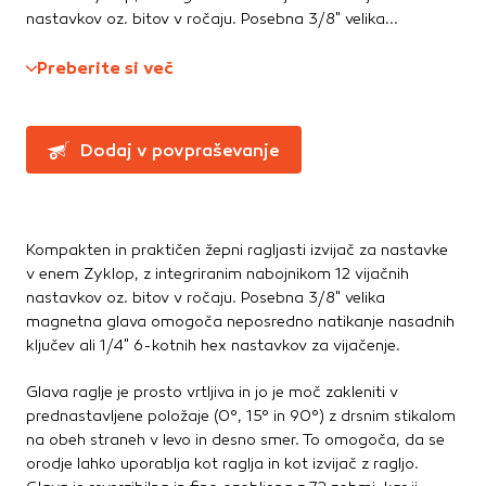
Te piškotke nastavijo naši oglaševalski partnerji.
nastavkov oz. bitov v ročaju. Posebna 3/8" velika...
Ročne žage, sekire, noži
Partnerska oglaševalska podjetja jih lahko uporabljajo za
Svinčniki, krede, flumastri
izdelavo profila vaših interesov, ki ga nato uporabijo za
Preberite si več
Zidarsko orodje
prikazovanje ustreznih oglasov na drugih spletnih mestih.
Pri delu uporabljajo edinstveno prepoznavanje vašega
brskalnika in naprave. Če zavrnete uporabo teh piškotkov,
Železnina in pritrdilna tehnika
Dodaj v povpraševanje
ne boste deležni našega ciljnega spletnega oglaševanja.
Konzole in nosilci
Kotniki
Kotno in profilno železo
Potrdi moje izbire
Pritrdilna tehnika
Kompakten in praktičen žepni ragljasti izvijač za nastavke
DOVOLI VSE
v enem Zyklop, z integriranim nabojnikom 12 vijačnih
Spojni elementi
nastavkov oz. bitov v ročaju. Posebna 3/8" velika
Verige, jeklene vrvi
magnetna glava omogoča neposredno natikanje nasadnih
Vijaki
ključev ali 1/4" 6-kotnih hex nastavkov za vijačenje.
Žičniki
Glava raglje je prosto vrtljiva in jo je moč zakleniti v
prednastavljene položaje (0°, 15° in 90°) z drsnim stikalom
na obeh straneh v levo in desno smer. To omogoča, da se
orodje lahko uporablja kot raglja in kot izvijač z ragljo.