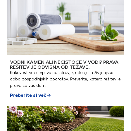
za prebadanje kartuš, ki je
priročno integrirana v ročaju,
ter priročnim kavljem za
obešanje.Oglejte si
predstavitev izdelka:
VODNI KAMEN ALI NEČISTOČE V VODI? PRAVA
REŠITEV JE ODVISNA OD TEŽAVE.
Kakovost vode vpliva na zdravje, udobje in življenjsko
dobo gospodinjskih aparatov. Preverite, katera rešitev je
prava za vaš dom.
Preberite si več