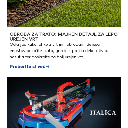
OBROBA ZA TRATO: MAJHEN DETAJL ZA LEPO
UREJEN VRT
Odkrijte, kako lahko z vrtnimi obrobami Belissa
enostavno ločite trato, gredice, poti in dekorativna
nasutja ter poskrbite za bolj urejen vrt.
Preberite si več