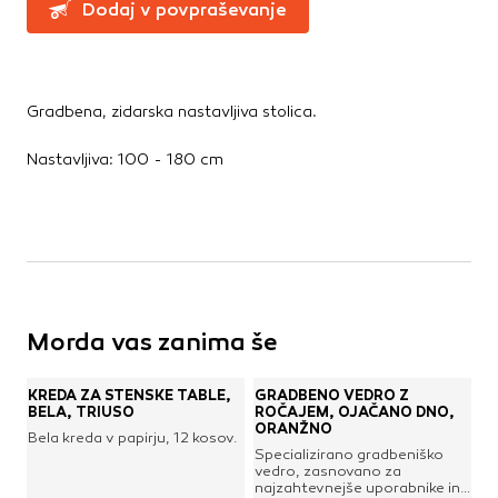
Dodaj v povpraševanje
Te piškotke nastavijo naši oglaševalski partnerji.
Ročne žage, sekire, noži
Partnerska oglaševalska podjetja jih lahko uporabljajo za
Svinčniki, krede, flumastri
izdelavo profila vaših interesov, ki ga nato uporabijo za
Zidarsko orodje
prikazovanje ustreznih oglasov na drugih spletnih mestih.
Pri delu uporabljajo edinstveno prepoznavanje vašega
Gradbena, zidarska nastavljiva stolica.
brskalnika in naprave. Če zavrnete uporabo teh piškotkov,
Železnina in pritrdilna tehnika
ne boste deležni našega ciljnega spletnega oglaševanja.
Nastavljiva: 100 - 180 cm
Konzole in nosilci
Kotniki
Kotno in profilno železo
Potrdi moje izbire
Pritrdilna tehnika
DOVOLI VSE
Spojni elementi
Verige, jeklene vrvi
Vijaki
Morda vas zanima še
Žičniki
KREDA ZA STENSKE TABLE,
GRADBENO VEDRO Z
BELA, TRIUSO
ROČAJEM, OJAČANO DNO,
ORANŽNO
Bela kreda v papirju, 12 kosov.
Specializirano gradbeniško
vedro, zasnovano za
najzahtevnejše uporabnike in