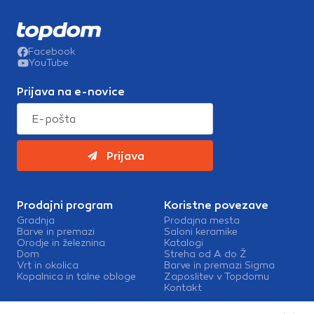
Facebook
YouTube
Prijava na e-novice
Prijava
Prodajni program
Koristne povezave
Gradnja
Prodajna mesta
Barve in premazi
Saloni keramike
Orodje in železnina
Katalogi
Dom
Streha od A do Ž
Vrt in okolica
Barve in premazi Sigma
Kopalnica in talne obloge
Zaposlitev v Topdomu
Kontakt
Storitve