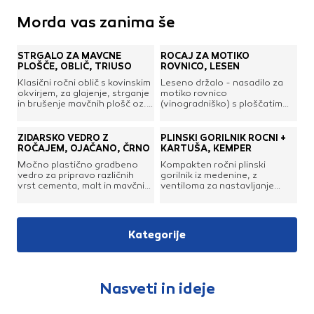
Morda vas zanima še
STRGALO ZA MAVČNE
ROČAJ ZA MOTIKO
PLOŠČE, OBLIČ, TRIUSO
ROVNICO, LESEN
Klasični ročni oblič s kovinskim
Leseno držalo - nasadilo za
okvirjem, za glajenje, strganje
motiko rovnico
in brušenje mavčnih plošč oz.
(vinogradniško) s ploščatim
gipsa.
ušesom, katero se nasaja z
zagozdo. Anatomsko
oblikovano, izdelano iz
ZIDARSKO VEDRO Z
PLINSKI GORILNIK ROČNI +
bukovega lesa.Dolžina: 112
ROČAJEM, OJAČANO, ČRNO
KARTUŠA, KEMPER
cmPremer na debelejšem
Močno plastično gradbeno
Kompakten ročni plinski
koncu: 60 / 33 mm
vedro za pripravo različnih
gorilnik iz medenine, z
vrst cementa, malt in mavčnih
ventiloma za nastavljanje
zmesi. Opremljeno s
moči in plamena ter kartušo,
pocinkanim kovinskim ročajem
zasnovan za trda spajkanja,
in nosilnima
segrevanja materialov ali
očescema.Premer: 34 mm
odstranjevanja barv. Kartuša
Kategorije
Debelina ročaja: 5 mm Teža:
vsebuje visoko zmogljivo
475 g Barva: črna
mešanico propana (30 %) in
butana (70 %), ki zagotavlja
močan plamen in zanesljivo
delovanje tudi pri nizkih
Nasveti in ideje
temperaturah. Regulator
pretoka zraka omogoča
natančno prilagajanje