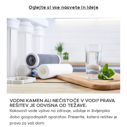
plamena glede na zahteve
Oglejte si vse nasvete in ideje
uporabe. Združljiv z ventilskimi
kartušami z navojem
7/16".Temperatura plamena:
1850 °CDelovna temperatura:
650 °CKartuša: Supergas 330
g / 600 ml (30% propan, 70%
butan)Priključni navoj: 7/16"
VODNI KAMEN ALI NEČISTOČE V VODI? PRAVA
REŠITEV JE ODVISNA OD TEŽAVE.
Kakovost vode vpliva na zdravje, udobje in življenjsko
dobo gospodinjskih aparatov. Preverite, katera rešitev je
prava za vaš dom.