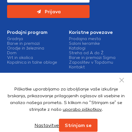
Prijava
Prodajni program
Koristne povezave
Gradnja
Prodajna mesta
Barve in premazi
Saloni keramike
Orodje in železnina
Katalogi
Dom
Streha od A do Ž
Vrt in okolica
Barve in premazi Sigma
Kopalnica in talne obloge
Zaposlitev v Topdomu
Kontakt
Storitve
Izris kopalnic
Piškotke uporabljamo za izboljšanje vaše izkušnje
Mešalnice barv
Dostava
brskanja, prikazovanje prilagojenih oglasov ali vsebine in
analizo našega prometa. S klikom na “Strinjam se” se
strinjate z našo
uporabo piškotkov
.
Copyright © 2026. Topdom d.o.o. Vse pravice pridržane.
Pravno obvestilo
Notranja prijava
Zasebnost in piškotki
Nastavitve
Strinjam se