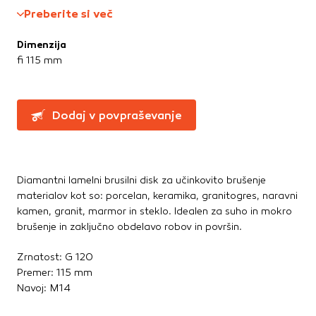
Te piškotke nastavijo naši oglaševalski partnerji.
Preberite si več
Ročne žage, sekire, noži
Partnerska oglaševalska podjetja jih lahko uporabljajo za
Svinčniki, krede, flumastri
izdelavo profila vaših interesov, ki ga nato uporabijo za
Dimenzija
Zidarsko orodje
prikazovanje ustreznih oglasov na drugih spletnih mestih.
fi 115 mm
Pri delu uporabljajo edinstveno prepoznavanje vašega
brskalnika in naprave. Če zavrnete uporabo teh piškotkov,
Železnina in pritrdilna tehnika
ne boste deležni našega ciljnega spletnega oglaševanja.
Konzole in nosilci
Dodaj v povpraševanje
Kotniki
Kotno in profilno železo
Potrdi moje izbire
Pritrdilna tehnika
DOVOLI VSE
Spojni elementi
Diamantni lamelni brusilni disk za učinkovito brušenje
Verige, jeklene vrvi
materialov kot so: porcelan, keramika, granitogres, naravni
kamen, granit, marmor in steklo. Idealen za suho in mokro
Vijaki
brušenje in zaključno obdelavo robov in površin.
Žičniki
Zrnatost: G 120
Premer: 115 mm
Navoj: M14