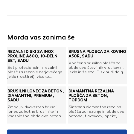
Morda vas zanima še
REZALNI DISKI ZA INOX
BRUSNA PLOŠČA ZA KOVINO
PROLINE A60Q, 10-DELNI
A30R, SADU
SET, SADU
Vbočena brusilna plošča za
Set profesionalnih rezalnih
obdelavo številnih vrst kovin,
plošč za rezanje nerjavečega
jekla in železa. Disk nudi dolgo
jekla (rostfrei), visoko
življenjsko dobo in je posebej
legiranega jekla, tanke
zasnovan za optimalne
pločevine, tankostenskih cevi,
rezultate. Konstrukcijska in
pocinkanih materialov.
nerjavna jekla, tanke
BRUSILNI LONEC ZA BETON,
DIAMANTNA REZALNA
Odlikuje jih dolga življenjska
pločevine, cevi. Odstranjuje
DIAMANTNI, PREMIUM,
PLOŠČA ZA BETON,
doba, hiter in učinkovit rez ter
neravnine, brizganje pri
SADU
TOPDOM
zanesljivi rezultati.Zunanji
varjenju. Primerno za brušenje
Zmogljiv dvovrsten brusni
Sintrana diamantna rezalna
premer: 125 mmPremer
vogalov in robov.Zunanji
lonec za kotne brusilnike in
plošča za rezanje in obdelavo
izvrtine: 22,23 mmDebelina:
premer: 115 mmPremer
vsesplošno obdelavo betona,
betona, tlakovcev, opeke, ...
1,0 mmOblika: ploskaPakiranje
izvrtine: 22,23 mmDebelina:
granita in podobnih gradbenih
v pločevinasti škatli: 10 kos
6,4 mmOblika: konusna
materialov.