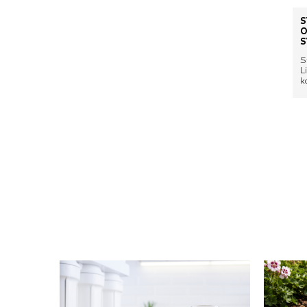
S
O
S
S
L
k
(
r
b
P
v
v
l
c
c
2