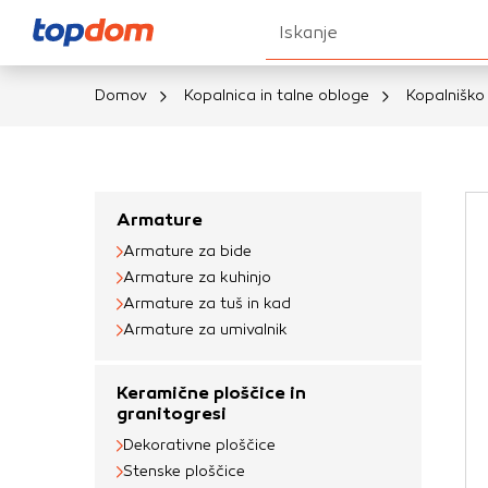
Iskanje
Domov
Kopalnica in talne obloge
Kopalniško
Nastavitve piškot
Vaša zasebnost
Armature
Armature za bide
Ko obiščete katero k
Armature za kuhinjo
brskalnika, večinoma 
Armature za tuš in kad
vašo napravo ali pa s
Armature za umivalnik
informacije običajno
prilagojeno spletno 
Keramične ploščice in
različna imena katego
granitogresi
določenih vrst piško
Dekorativne ploščice
informacij
Stenske ploščice