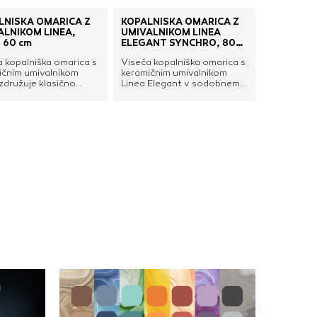
LNIŠKA OMARICA Z
KOPALNIŠKA OMARICA Z
ALNIKOM LINEA,
UMIVALNIKOM LINEA
 60 cm
ELEGANT SYNCHRO, 80
cm
a kopalniška omarica s
Viseča kopalniška omarica s
ičnim umivalnikom
keramičnim umivalnikom
združuje klasično
Linea Elegant v sodobnem
o s sodobno eleganco.
dizajnu, ki ga odlikujeta
na je iz kakovostnih
preprostost in
pan (MDF) plošč, z
funkcionalnost. Prostorni
enimi robovi, v celoti
predali, z izrezi za odpiranje
zšivno oplaščenimi s
in počasnim zapiranjem,
lijo, ki omarici daje
nudijo obilo prostora za
jivost in odpornost na
shranjevanje kopalniških
in praske. Prostorni
potrebščin. Izdelana je iz
i s počasnim
kakovostnih mediapan
njem nudijo obilo
(MDF) plošč, z zaobljenimi
ora za shranjevanje
robovi, v celoti ter
iških
brezšivno oplaščenimi s
bščin.Možnost
PVC folijo, ki omarici daje
a ročajev za predale
vzdržljivost in odpornost na
 črni barvi.Tehnične
vlago in praske.Tehnične
sti:Širina: 60
lastnosti:Širina: 80
ina: 56,5 cmGlobina z
cmVišina: 56,5 cmGlobina:
lnikom: 46 cmMaterial
46 cmMaterial omarice:
ce: mediapan plošča s
mediapan plošča s PVC
lijoMaterial
folijoMaterial umivalnika:
nika: keramikaVišina
keramikaŠt. predalov:
nika: 6 cmŠt.
2Barva: synchro