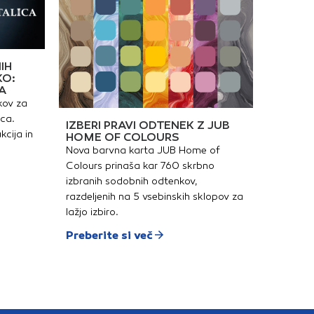
ov: 2Barva: bela
IH
KO:
A
kov za
ica.
IZBERI PRAVI ODTENEK Z JUB
kcija in
HOME OF COLOURS
Nova barvna karta JUB Home of
Colours prinaša kar 760 skrbno
izbranih sodobnih odtenkov,
razdeljenih na 5 vsebinskih sklopov za
lažjo izbiro.
Preberite si več