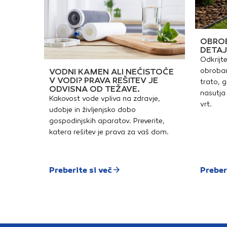
OBROB
DETAJ
Odkrijte
obrobam
VODNI KAMEN ALI NEČISTOČE
V VODI? PRAVA REŠITEV JE
trato, g
ODVISNA OD TEŽAVE.
nasutja 
Kakovost vode vpliva na zdravje,
vrt.
udobje in življenjsko dobo
gospodinjskih aparatov. Preverite,
katera rešitev je prava za vaš dom.
Preberite si več
Preber