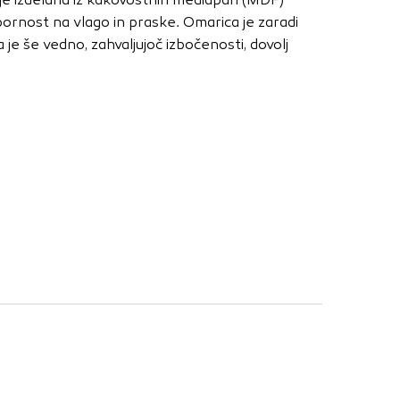
nje ustreznih oglasov
odpornost na vlago in praske. Omarica je zaradi
 brskalnika in
 je še vedno, zahvaljujoč izbočenosti, dovolj
 spletnega
DOVOLI VSE