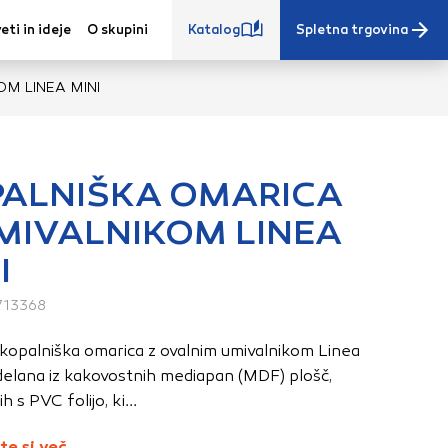
eti in ideje
O skupini
Katalog
Spletna trgovina
M LINEA MINI
ALNIŠKA OMARICA
MIVALNIKOM LINEA
e iz vašega
I
s, vaše nastavitve,
ovanji. Te
713368
 zagotovijo bolj
ete. Klikajte
kopalniška omarica z ovalnim umivalnikom Linea
stavitve. Blokiranje
zdelana iz kakovostnih mediapan (MDF) plošč,
toritve.
Več
 s PVC folijo, ki...
te si več