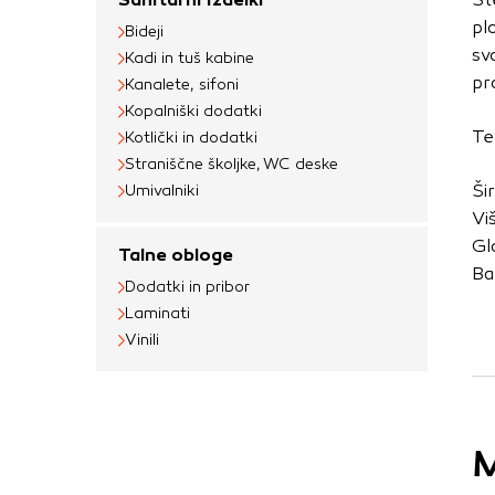
uporabljajo za izdela
pl
Bideji
na drugih spletnih m
sv
Kadi in tuš kabine
naprave. Če zavrnet
pr
Kanalete, sifoni
oglaševanja.
Kopalniški dodatki
Te
Kotlički in dodatki
Straniščne školjke, WC deske
Potrdi moje izbir
Ši
Umivalniki
Vi
Gl
Talne obloge
Ba
Dodatki in pribor
Laminati
Vinili
M