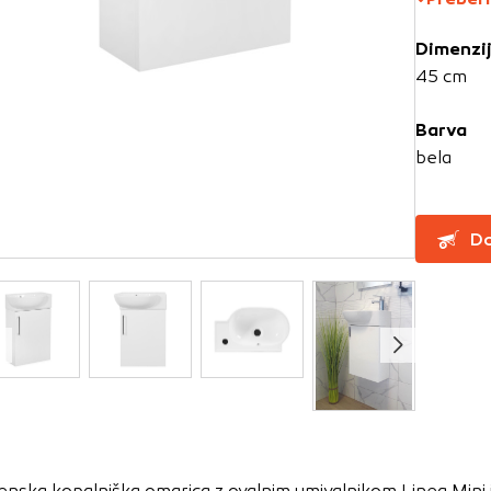
Dimenzi
za delovanje spletnega mesta, zato jih v naših sistemih ni mog
45 cm
ni samo kot odziv na vaša dejanja, ki vodijo do storitvenih z
, prijava ali izpolnjevanje obrazcev. Na voljo imate nastavite
Barva
ali vas opozori na njih. V tem primeru nekateri deli spletne
bela
itost delovanja
Do
emo obiske in izvor prometa, da lahko merimo in izboljšamo 
etnega mesta. Z njimi prepoznamo, katera mesta so najbolj
ujemo, kako se obiskovalci pomikajo po spletnem mestu. Podatk
 in anonimni. Če uporabo teh piškotkov zavrnete, ne bomo ved
o mesto.
usmerjenost
 naši oglaševalski partnerji. Partnerska oglaševalska podjetj
enska kopalniška omarica z ovalnim umivalnikom Linea Mini 