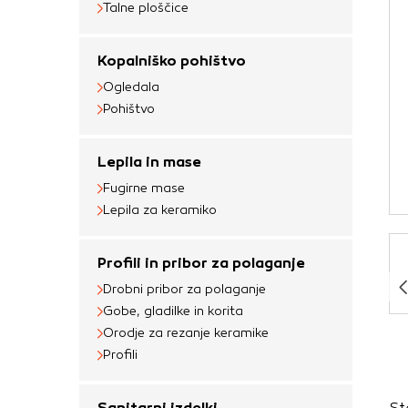
Talne ploščice
Obvezni piškotki
Ti piškotki so nujni 
Kopalniško pohištvo
Običajno so nastavlje
Ogledala
nastavitev zasebnosti
Pohištvo
blokira te piškotke 
delovali.
Lepila in mase
Piškotki za učinkov
Fugirne mase
Lepila za keramiko
S temi piškotki štej
delovanja našega spl
Profili in pribor za polaganje
priljubljena, in opaz
zbirajo, so združeni
Drobni pribor za polaganje
Gobe, gladilke in korita
obiskali naše spletn
Orodje za rezanje keramike
Piškotki za ciljno 
Profili
Te piškotke nastavijo
St
Sanitarni izdelki