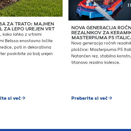
predal
A ZA TRATO: MAJHEN
NOVA GENERACIJA ROČN
L ZA LEPO UREJEN VRT
REZALNIKOV ZA KERAMI
, kako lahko z vrtnimi
MASTERPIUMA P5 ITALIC
i Belissa enostavno ločite
Nova generacija ročnih rezalni
redice, poti in dekorativna
ploščice: Masterpiuma P5 Ital
ter poskrbite za bolj urejen
Natančen rez, stabilna konstru
titanovo rezalno kolesce.
ite si več
Preberite si več