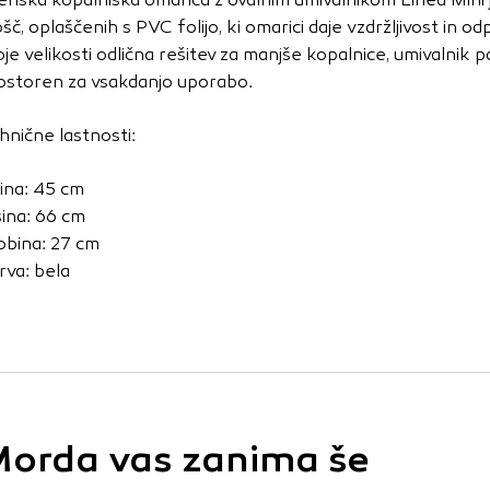
vo profila vaših interesov, ki ga nato uporabijo za prikazova
ošč, oplaščenih s PVC folijo, ki omarici daje vzdržljivost in 
estih. Pri delu uporabljajo edinstveno prepoznavanje vašega
oje velikosti odlična rešitev za manjše kopalnice, umivalnik pa
e uporabo teh piškotkov, ne boste deležni našega ciljnega
ostoren za vsakdanjo uporabo.
hnične lastnosti:
e
rina: 45 cm
šina: 66 cm
obina: 27 cm
rva: bela
orda vas zanima še