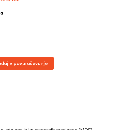
Vedno aktivni
ja
oče izklopiti.
ahtev, na primer
v, da brskalnik
ga mesta ne bodo
daj v povpraševanje
učinkovitost
 in najmanj
i, ki jih piškotki
eli, kdaj ste
a jih lahko
je izdelana iz kakovostnih mediapan (MDF)