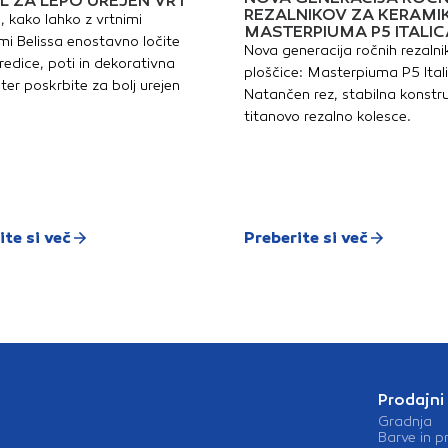
L ZA LEPO UREJEN VRT
REZALNIKOV ZA KERAMI
, kako lahko z vrtnimi
MASTERPIUMA P5 ITALIC
i Belissa enostavno ločite
Nova generacija ročnih rezalni
redice, poti in dekorativna
ploščice: Masterpiuma P5 Ital
ter poskrbite za bolj urejen
Natančen rez, stabilna konstru
titanovo rezalno kolesce.
ite si več
Preberite si več
Prodajni
Gradnja
Barve in p