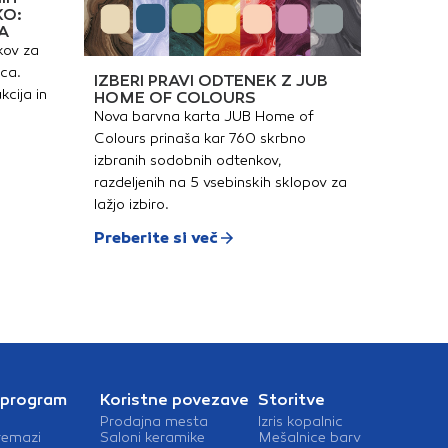
KO:
A
kov za
ica.
IZBERI PRAVI ODTENEK Z JUB
kcija in
HOME OF COLOURS
Nova barvna karta JUB Home of
Colours prinaša kar 760 skrbno
izbranih sodobnih odtenkov,
razdeljenih na 5 vsebinskih sklopov za
lažjo izbiro.
Preberite si več
 program
Koristne povezave
Storitve
Prodajna mesta
Izris kopalnic
remazi
Saloni keramike
Mešalnice barv