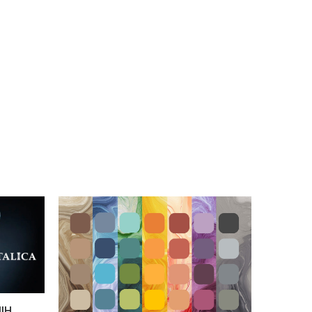
nik.Posebej primerno
podobno.Z obročem in 2
ljive in goste
spiralama, ki mešata
ale, kot so lepila za
material od spodaj
ce, gradbena lepila,
navzgorKapaciteta
e malte, omet,
mešanja: 25-50 l / 20-40
lne mase, polnila,
kgPremer mešala: 120
, mase iz epoksidne
mmDolžina: 600
ipd.
mmNastavek: SW10 (6-
kotno HEX)
IH