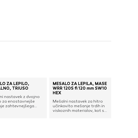
nje ustreznih oglasov
 brskalnika in
 spletnega
DOVOLI VSE
LO ZA LEPILO,
MEŠALO ZA LEPILA, MASE
ALNO, TRIUSO
WRR 120S fi 120 mm SW10
HEX
ni nastavek z dvojno
lo za enostavnejše
Mešalni nastavek za hitro
je zahtevnejšega
učinkovito mešanje trdih in
iala ter manjšo
viskoznih materialov, kot so
enitev pogonskega
lepilo za ploščice, lepilna
. Za optimalno
malta, fugirne in izravnalne
e pri domači in
mase, estrih, mavec, beton,
ionalni rabi, s 6-
cement, bitumenske
gredjo za priklop na
mešanice, epoksi smole in