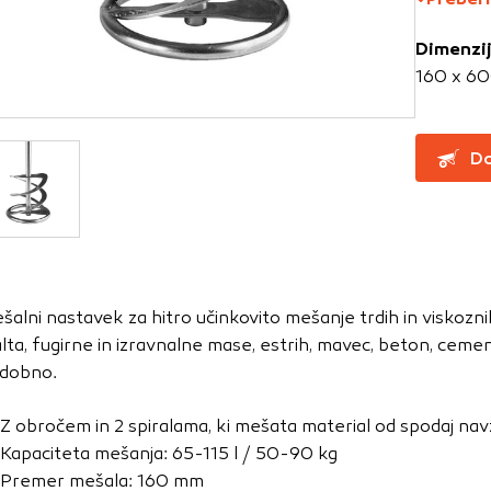
Dimenzi
za delovanje spletnega mesta, zato jih v naših sistemih ni mog
160 x 6
ni samo kot odziv na vaša dejanja, ki vodijo do storitvenih z
, prijava ali izpolnjevanje obrazcev. Na voljo imate nastavite
ali vas opozori na njih. V tem primeru nekateri deli spletne
Do
itost delovanja
emo obiske in izvor prometa, da lahko merimo in izboljšamo 
etnega mesta. Z njimi prepoznamo, katera mesta so najbolj
šalni nastavek za hitro učinkovito mešanje trdih in viskoznih 
ujemo, kako se obiskovalci pomikajo po spletnem mestu. Podatk
lta, fugirne in izravnalne mase, estrih, mavec, beton, cem
 in anonimni. Če uporabo teh piškotkov zavrnete, ne bomo ved
dobno.
o mesto.
usmerjenost
Z obročem in 2 spiralama, ki mešata material od spodaj na
Kapaciteta mešanja: 65-115 l / 50-90 kg
 naši oglaševalski partnerji. Partnerska oglaševalska podjetj
Premer mešala: 160 mm