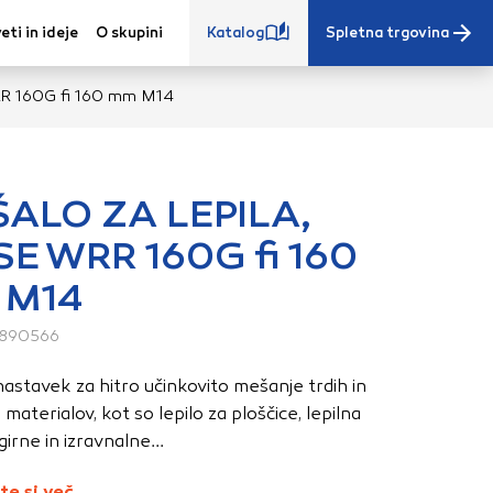
eti in ideje
O skupini
Katalog
Spletna trgovina
R 160G fi 160 mm M14
ALO ZA LEPILA,
E WRR 160G fi 160
e iz vašega
 M14
s, vaše nastavitve,
ovanji. Te
890566
 zagotovijo bolj
ete. Klikajte
astavek za hitro učinkovito mešanje trdih in
stavitve. Blokiranje
 materialov, kot so lepilo za ploščice, lepilna
toritve.
Več
girne in izravnalne...
te si več