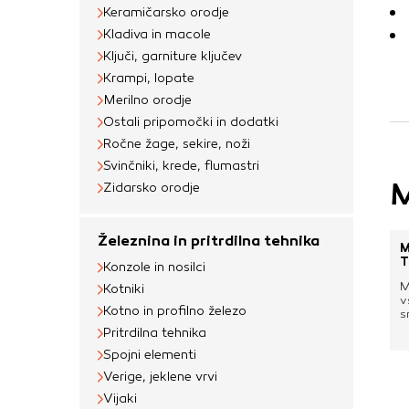
uporabljajo za izdela
Keramičarsko orodje
na drugih spletnih m
Kladiva in macole
naprave. Če zavrnet
Ključi, garniture ključev
oglaševanja.
Krampi, lopate
Merilno orodje
Ostali pripomočki in dodatki
Potrdi moje izbir
Ročne žage, sekire, noži
Svinčniki, krede, flumastri
M
Zidarsko orodje
Železnina in pritrdilna tehnika
M
T
Konzole in nosilci
M
Kotniki
v
Kotno in profilno železo
s
k
Pritrdilna tehnika
v
Spojni elementi
m
p
Verige, jeklene vrvi
p
m
Vijaki