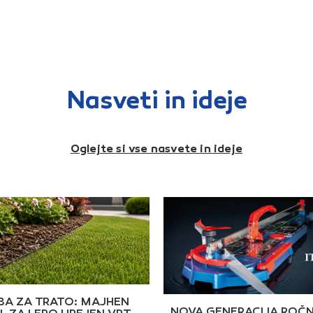
emeljni premazi, lahki
predpremaze, glazure,
vrtal
remasti ometi in razne
tesnilne in lepilne mase.Z
za lep
anke premaze ipd.
obročem in 3 spirali, ki
materi
mešajo material od spodaj
plošči
navzgorKapaciteta
gotov
mešanja: 40-75 l / 30-60
nanaša
kgPremer mešala: 140
estrih
mmDolžina: 600 mmNavoj
smole 
gredi: M14
Nasveti in ideje
Oglejte si vse nasvete in ideje
A ZA TRATO: MAJHEN
NOVA GENERACIJA ROČN