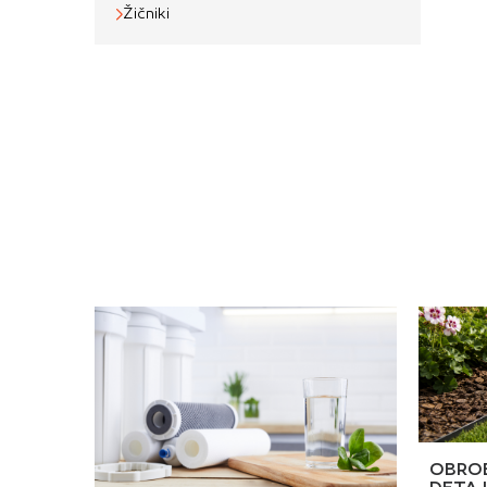
t
Žičniki
k
t
OBROB