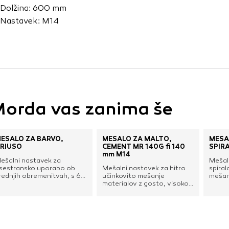
vo profila vaših interesov, ki ga nato uporabijo za prikazova
Dolžina: 600 mm
estih. Pri delu uporabljajo edinstveno prepoznavanje vašega
Nastavek: M14
e uporabo teh piškotkov, ne boste deležni našega ciljnega
e
orda vas zanima še
EŠALO ZA BARVO,
MEŠALO ZA MALTO,
MEŠA
RIUSO
CEMENT MR 140G fi 140
SPIR
mm M14
ešalni nastavek za
Mešal
sestransko uporabo ob
Mešalni nastavek za hitro
spira
rednjih obremenitvah, s 6-
učinkovito mešanje
mešan
otno gredjo za priklop na
materialov z gosto, visoko
mater
rtalnik. Za optimalno
viskoznostjo, kot so malta,
obrem
ešanje pri domači in
beton, cement, apno,
stroja
rofesionalni rabi.Posebej
mavec, estrih, kit itd. Meša
mešanj
rimerno za tekoče
pa tudi zidne barve,
profes
ateriale, kot so barve, lak,
emulzije, lake in
kotno 