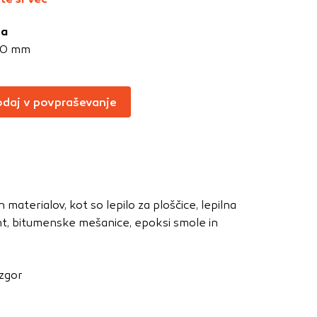
Vedno aktivni
ja
oče izklopiti.
00 mm
ahtev, na primer
v, da brskalnik
ga mesta ne bodo
daj v povpraševanje
učinkovitost
 in najmanj
materialov, kot so lepilo za ploščice, lepilna
i, ki jih piškotki
ent, bitumenske mešanice, epoksi smole in
eli, kdaj ste
vzgor
a jih lahko