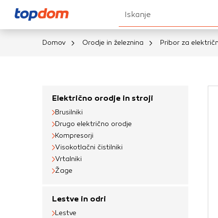
Iskanje
Domov
Orodje in železnina
Pribor za električ
Nastavitve piškot
Vaša zasebnost
Električno orodje in stroji
Brusilniki
Ko obiščete katero k
Drugo električno orodje
brskalnika, večinoma 
Kompresorji
vašo napravo ali pa s
Visokotlačni čistilniki
informacije običajno
Vrtalniki
prilagojeno spletno 
Žage
različna imena katego
določenih vrst piško
Lestve in odri
informacij
Lestve