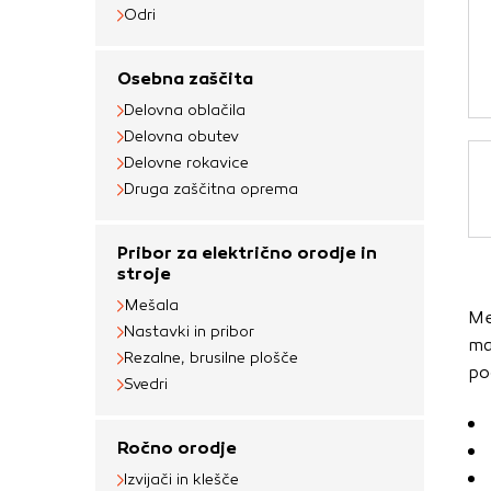
Obvezni piškotki
Odri
Ti piškotki so nujni 
Osebna zaščita
Običajno so nastavlje
Delovna oblačila
nastavitev zasebnosti
Delovna obutev
blokira te piškotke 
Delovne rokavice
delovali.
Druga zaščitna oprema
Piškotki za učinkov
Pribor za električno orodje in
S temi piškotki štej
stroje
delovanja našega spl
Mešala
Me
priljubljena, in opaz
Nastavki in pribor
ma
zbirajo, so združeni
Rezalne, brusilne plošče
po
obiskali naše spletn
Svedri
Piškotki za ciljno 
Ročno orodje
Te piškotke nastavijo
Izvijači in klešče