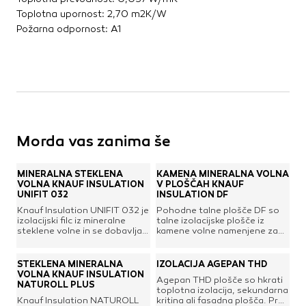
Toplotna upornost: 2,70 m2K/W
Požarna odpornost: A1
Morda vas zanima še
MINERALNA STEKLENA
KAMENA MINERALNA VOLNA
VOLNA KNAUF INSULATION
V PLOŠČAH KNAUF
UNIFIT 032
INSULATION DF
Knauf Insulation UNIFIT 032 je
Pohodne talne plošče DF so
izolacijski filc iz mineralne
talne izolacijske plošče iz
steklene volne in se dobavlja v
kamene volne namenjene za
obliki rol standardnih dimenzij.
toplotno, zvočno in požarno
Izdelan je po novi Ecose®
zaščito talnih konstrukcij.
tehnologiji z vezivi na bio
Namenjene so predvsem za
STEKLENA MINERALNA
IZOLACIJA AGEPAN THD
osnovi in vsebuje več kot 70%
toplotno zaščito zadnjih
VOLNA KNAUF INSULATION
Agepan THD plošče so hkrati
recikliranega stekla. Proizvod
stropnih plošč na neogrevanih
NATUROLL PLUS
toplotna izolacija, sekundarna
je negorljiv, kemijsko
podstrešjih za primere
Knauf Insulation NATUROLL
kritina ali fasadna plošča. Prav
nevtralen, vlaknasta struktura
pohodnih izvedb. Preko njih