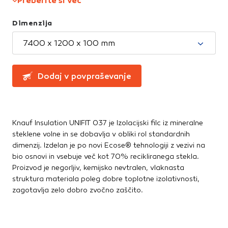
Preberite si več
Greznice in čistilne naprave
Te piškotke nastavijo naši oglaševalski partnerji.
Partnerska oglaševalska podjetja jih lahko uporabljajo za
Kanalizacijske cevi in spoji
Dimenzija
izdelavo profila vaših interesov, ki ga nato uporabijo za
LTŽ pokrovi, oljni jaški, kovinski jaški
prikazovanje ustreznih oglasov na drugih spletnih mestih.
PVC jaški
7400 x 1200 x 100 mm
Pri delu uporabljajo edinstveno prepoznavanje vašega
Vodovod
brskalnika in naprave. Če zavrnete uporabo teh piškotkov,
Zbiralniki vode
ne boste deležni našega ciljnega spletnega oglaševanja.
Dodaj v povpraševanje
Stavbno pohištvo
Potrdi moje izbire
Drsne kasete
Kljuke, okovje, ključavnice
Knauf Insulation UNIFIT 037 je Izolacijski filc iz mineralne
DOVOLI VSE
Notranja vrata
steklene volne in se dobavlja v obliki rol standardnih
dimenzij. Izdelan je po novi Ecose® tehnologiji z vezivi na
Stopnice
bio osnovi in vsebuje več kot 70% recikliranega stekla.
Strešna okna
Proizvod je negorljiv, kemijsko nevtralen, vlaknasta
Zunanja vrata
struktura materiala poleg dobre toplotne izolativnosti,
zagotavlja zelo dobro zvočno zaščito.
Streha
Betonske kritine
Dodatki za streho