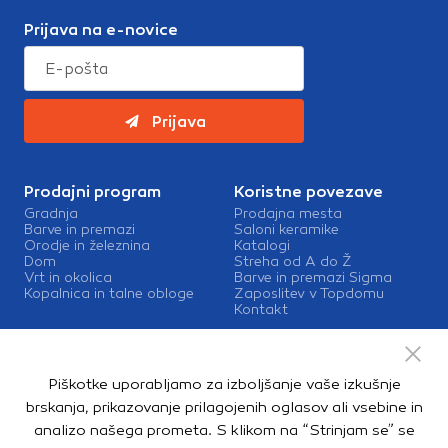
Prijava na e-novice
Prijava
Prodajni program
Koristne povezave
Gradnja
Prodajna mesta
Barve in premazi
Saloni keramike
Orodje in železnina
Katalogi
Dom
Streha od A do Ž
Vrt in okolica
Barve in premazi Sigma
Kopalnica in talne obloge
Zaposlitev v Topdomu
Kontakt
Storitve
Izris kopalnic
Piškotke uporabljamo za izboljšanje vaše izkušnje
Mešalnice barv
Dostava
brskanja, prikazovanje prilagojenih oglasov ali vsebine in
analizo našega prometa. S klikom na “Strinjam se” se