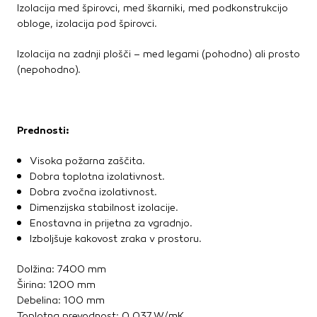
Izolacija med špirovci, med škarniki, med podkonstrukcijo
Kovinske kritine
obloge, izolacija pod špirovci.
Les za ostrešje
Opečne kritine
Izolacija na zadnji plošči – med legami (pohodno) ali prosto
Ostale kritine
(nepohodno).
Strešna izolacija
Suha gradnja
Prednosti:
Dodatki za suho gradnjo
Visoka požarna zaščita.
Izolacija
Dobra toplotna izolativnost.
Izravnalne mase za stene in strop
Dobra zvočna izolativnost.
Mavčne plošče
Dimenzijska stabilnost izolacije.
OSB plošče
Enostavna in prijetna za vgradnjo.
Ostale plošče za suho gradnjo
Izboljšuje kakovost zraka v prostoru.
Profili in kotniki
Revizijska vrata
Dolžina: 7400 mm
Spuščeni stropovi
Širina: 1200 mm
Debelina: 100 mm
Toplotna prevodnost: 0,037 W/mK