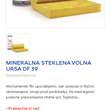
Vedno aktivni
Dimniki
Ti piškotki so nujni za delovanje spletnega mesta, zato jih v
Folije
naših sistemih ni mogoče izklopiti. Običajno so nastavljeni
Gradbena lepila
samo kot odziv na vaša dejanja, ki vodijo do storitvenih
Gradbeni filci
zahtev, na primer nastavitev zasebnosti, prijava ali
Gradbeni les
izpolnjevanje obrazcev. Na voljo imate nastavitev, da
Gradbeno železo in armaturne mreže
brskalnik blokira te piškotke ali vas opozori na njih. V tem
Hidroizolacija
primeru nekateri deli spletnega mesta ne bodo delovali.
Izravnalne mase za tla
Opažni elementi
Piškotki za učinkovitost delovanja
Svetlobni jaški
S temi piškotki štejemo obiske in izvor prometa, da lahko
MINERALNA STEKLENA VOLNA
Toplotna, talna izolacija
merimo in izboljšamo učinkovitost delovanja našega
URSA DF 39
Veziva in ometi
spletnega mesta. Z njimi prepoznamo, katera mesta so
Zaščitna sredstva za gradbišča
najbolj in najmanj priljubljena, in opazujemo, kako se
3838667059034
obiskovalci pomikajo po spletnem mestu. Podatki, ki jih
Zidaki, preklade, vogalniki
piškotki zbirajo, so združeni in anonimni. Če uporabo teh
Večnamenski filc uporabljamo, kjer izolacija ni tlačno
piškotkov zavrnete, ne bomo vedeli, kdaj ste obiskali naše
obremenjena: stropi proti podstrešju, tla med legami,
Odvodnjavanje, vodovod in kanalizacija
spletno mesto.
poševne prezračevane strehe ipd. Toplotna...
Betonski jaški in kanalete
Piškotki za ciljno usmerjenost
Cevi, pokrovi, rešetke
Preberite si več