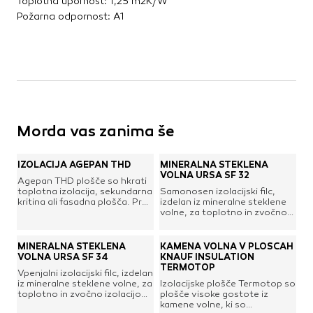
Toplotna upornost: 1,25 m2K/W
Kovinske kritine
Požarna odpornost: A1
Les za ostrešje
Opečne kritine
Ostale kritine
Strešna izolacija
Suha gradnja
Morda vas zanima še
Dodatki za suho gradnjo
Izolacija
IZOLACIJA AGEPAN THD
MINERALNA STEKLENA
VOLNA URSA SF 32
Izravnalne mase za stene in strop
Agepan THD plošče so hkrati
toplotna izolacija, sekundarna
Samonosen izolacijski filc,
Mavčne plošče
kritina ali fasadna plošča. Prav
izdelan iz mineralne steklene
OSB plošče
tako pa tudi odlična zvočna in
volne, za toplotno in zvočno
vetrna zaščita. Plošče so
izolacijo poševnih streh,
Ostale plošče za suho gradnjo
narejene iz lesa iglavcev in so
montažnih lesenih sten in
Profili in kotniki
popolnoma naraven proizvod,
drugih konstrukcij.
MINERALNA STEKLENA
KAMENA VOLNA V PLOŠČAH
ki ne vsebuje formaldehidov.
Ensotransko označen s
VOLNA URSA SF 34
KNAUF INSULATION
Revizijska vrata
prečnimi črtami za lažje
TERMOTOP
Vpenjalni izolacijski filc, izdelan
rezanje, stisnjeno pakiran v
Spuščeni stropovi
iz mineralne steklene volne, za
Izolacijske plošče Termotop so
razmerju 1 : 2,8. Izjemno
toplotno in zvočno izolacijo
plošče visoke gostote iz
trajnosten produkt
poševnih streh, montažnih
kamene volne, ki so
proizveden z LIGNIN