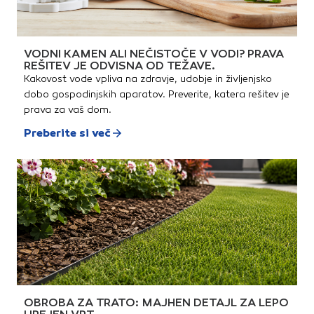
odlikuje visoka toplotna
izolativnost, toplotna
stabilnost, visoka požarna
odpornost, visoka tlačna
trdnost, zvočna izolativnost
VODNI KAMEN ALI NEČISTOČE V VODI? PRAVA
in odpornost na
REŠITEV JE ODVISNA OD TEŽAVE.
mikroorganizme. Vgradnja
sistema Termotop je
Kakovost vode vpliva na zdravje, udobje in življenjsko
enostavna, ekonomična in
dobo gospodinjskih aparatov. Preverite, katera rešitev je
hitra.
prava za vaš dom.
Preberite si več
OBROBA ZA TRATO: MAJHEN DETAJL ZA LEPO