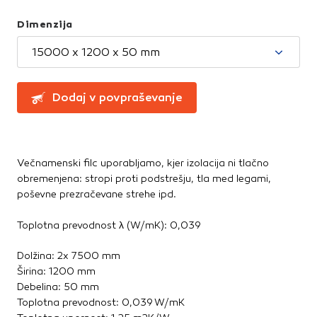
Greznice in čistilne naprave
Te piškotke nastavijo naši oglaševalski partnerji.
Partnerska oglaševalska podjetja jih lahko uporabljajo za
Kanalizacijske cevi in spoji
Dimenzija
izdelavo profila vaših interesov, ki ga nato uporabijo za
LTŽ pokrovi, oljni jaški, kovinski jaški
15000 x 1200 x 50 mm
prikazovanje ustreznih oglasov na drugih spletnih mestih.
PVC jaški
Pri delu uporabljajo edinstveno prepoznavanje vašega
Vodovod
brskalnika in naprave. Če zavrnete uporabo teh piškotkov,
Zbiralniki vode
Dodaj v povpraševanje
ne boste deležni našega ciljnega spletnega oglaševanja.
Stavbno pohištvo
Potrdi moje izbire
Drsne kasete
Večnamenski filc uporabljamo, kjer izolacija ni tlačno
Kljuke, okovje, ključavnice
DOVOLI VSE
obremenjena: stropi proti podstrešju, tla med legami,
Notranja vrata
poševne prezračevane strehe ipd.
Stopnice
Strešna okna
Toplotna prevodnost λ (W/mK): 0,039
Zunanja vrata
Dolžina: 2x 7500 mm
Širina: 1200 mm
Streha
Debelina: 50 mm
Betonske kritine
Toplotna prevodnost: 0,039 W/mK
Dodatki za streho