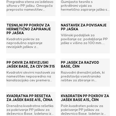
Pregradna stena za izdelavo
Gumijasto tesnilo s
Partnerska oglaševalska podjetja jih lahko uporabljajo za
Kanalizacijske cevi in spoji
žarke.Svetla dimenzija: 330 x
sifona v PP jašku. Omogoča
pritrdilnimi vijaki za
330 mmZunanja dimenzija:
izdelavo profila vaših interesov, ki ga nato uporabijo za
LTŽ pokrovi, oljni jaški, kovinski jaški
preprosto namestitev
hermetično zapiranje jaška s
500 x 500 mmVišina: 80
vzdolžno v notranjost
tesnilnim PP pokrovom.
prikazovanje ustreznih oglasov na drugih spletnih mestih.
mmRazred nosilnosti: A15 kN
PVC jaški
drenažnega jaška v za to
(1,5 t)Material:
Pri delu uporabljajo edinstveno prepoznavanje vašega
namenjene utore.Tehnične
Vodovod
polipropilenTeža: 3,15
lastnosti:Dimenzija: 200 x
brskalnika in naprave. Če zavrnete uporabo teh piškotkov,
TESNILNI PP POKROV ZA
NASTAVEK ZA POVIŠANJE
kgBarva: zelena
Zbiralniki vode
200 mmMaterial: polipropilen
HERMETIČNO ZAPIRANJE
PP JAŠKA
ne boste deležni našega ciljnega spletnega oglaševanja.
PP JAŠKA
Višinski podaljšek za
Kvadratni pokrov za
povišanje oz. podaljšanje PP
Stavbno pohištvo
neprodušno zapiranje
jaška v višino za 100 mm.
revizijskih jaškov z
Povišek se namesti na vrh
Potrdi moje izbire
Drsne kasete
električnimi,
jaška in je uporaben za
telekomunikacijskimi in
zaporedno postavitev na
Kljuke, okovje, ključavnice
podobnimi napeljavami. Za
nagnjenih odsekih in kadar je
DOVOLI VSE
ustrezno tesnjenje pokrova
cev na večji globini kot je
Notranja vrata
PP OKVIR ZA REVIZIJSKI
PP JAŠEK ZA RAZVOD
je potrebno uporabiti
višina jaška.Tehnične
JAŠEK BASE, ZA CEV DN 315
BASE, ČRN
Stopnice
pripadajoče gumijasto tesnilo
lastnosti:Dimenzija: 200 x
Kvadratni okvirni nastavek za
Razvodni drenažni jašek, ki
ter pritrdilne vijake, ki so na
200 mmVišina: 100
Strešna okna
namestitev neposredno na
predstavlja vsestransko
voljo posebej.Tehnične
mmMaterial: polipropilen
kanalizacijsko cev premera
rešitev za zbiranje in
Zunanja vrata
lastnosti:Dimenzija: 200 x
315 mm in izdelavo
usmerjanje meteorne vode
200 mmMaterial: polipropilen
inšpekcijskega oz.
ter odplak v omrežje za
revizijskega jaška. Zaradi
odvodnjavanje. Ima
notranjega in zunanjega
predhodno izdelane šablone
Streha
KVADRATNA PP REŠETKA
KVADRATEN PP POKROV ZA
ramena ga je možno nasaditi
za priključitev na različne
ZA JAŠEK BASE A15, ČRNA
JAŠEK BASE A15, ČRN
na gladko cev ali vstaviti v
dimenzije cevi. Izdelan iz
Betonske kritine
Drenažna kvadratna rešetka
Poln kvadraten pokrov za
prirobno cev in po potrebi
visokokakovostne plastike,
za pokrivanje PP jaškov za
pokrivanje PP jaškov za
Dodatki za streho
privijačiti čez označene
kar zagotavlja vzdržljivost in
deževnico Base. Izdelana iz
deževnico Base. Izdelan iz
luknje. Ima predhodno
odpornost pri intenzivni