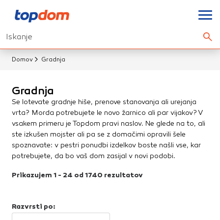
Nastavitve piškotkov
Iskanje
Elektroinštalacije
Išči.
Doze, kanali in cevi
Elektro pribor
Vaša zasebnost
Ko obiščete katero koli spletno mesto,
Domov
Gradnja
mesto lahko shrani ali pridobi informacije iz vašega
Strelovodni material
brskalnika, večinoma v obliki piškotkov. Te informacije se
Gradnja
lahko navezujejo na vas, vaše nastavitve, vašo napravo ali
Fasada
Se lotevate gradnje hiše, prenove stanovanja ali urejanja
pa skrbijo, da vaše spletno mesto deluje v skladu z vašimi
Dodatki za fasado
vrta? Morda potrebujete le novo žarnico ali par vijakov? V
pričakovanji. Te informacije običajno ne razkrivajo
vsakem primeru je Topdom pravi naslov. Ne glede na to, ali
neposredno vaše identitete, vendar vam lahko zagotovijo
Fasadna izolacija
ste izkušen mojster ali pa se z domačimi opravili šele
bolj prilagojeno spletno uporabniško izkušnjo. Nekatere
Fasadna lepila
spoznavate: v pestri ponudbi izdelkov boste našli vse, kar
vrste piškotkov lahko zavrnete. Klikajte različna imena
Fasadni sistemi
potrebujete, da bo vaš dom zasijal v novi podobi.
kategorij, da si ogledate več informacij in spremenite
Zaključni sloji in fasadne barve
privzete nastavitve. Blokiranje določenih vrst piškotkov
Prikazujem 1 - 24 od 1740 rezultatov
vpliva na vašo uporabo tega spletnega mesta in naše
Gradbeni material
storitve.
Več informacij
Betonske cevi in pokrovi
Razvrsti po:
Obvezni piškotki
Vedno aktivni
Dimniki